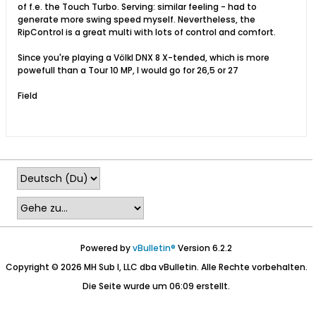
of f.e. the Touch Turbo. Serving: similar feeling - had to
generate more swing speed myself. Nevertheless, the
RipControl is a great multi with lots of control and comfort.
Since you're playing a Völkl DNX 8 X-tended, which is more
powefull than a Tour 10 MP, I would go for 26,5 or 27
Field
Powered by
vBulletin®
Version 6.2.2
Copyright © 2026 MH Sub I, LLC dba vBulletin. Alle Rechte vorbehalten.
Die Seite wurde um 06:09 erstellt.