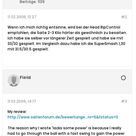
Beiträge:
1139
11.02.2006, 12:27
#2
Wenn ich mich richtig entsinne, wird bei der Head RipControl
empfohlen, die Saite 2-3 Kilo härter als gewöhnlich zu besaiten.
Ich habe sie selber vor längerer Zeit gespielt und habe sie mit
33/32 gespielt. Im Vergleich dazu habe ich die SuperSmash 1,30
mit 31.5/30.5 gespielt.
Field
11.02.2006, 14:17
#3
My review:
http://www.saitenforum.de/bewertunge...nr=5&fstatus=0
The reason why I wrote 'lacks some power' is because I really
had to go through the ball with a fast swing to gain the power