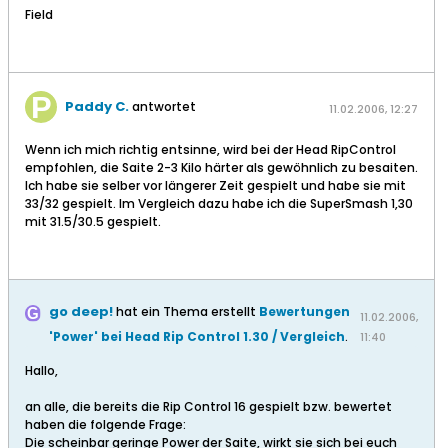
Field
Paddy C.
antwortet
11.02.2006, 12:27
Wenn ich mich richtig entsinne, wird bei der Head RipControl
empfohlen, die Saite 2-3 Kilo härter als gewöhnlich zu besaiten.
Ich habe sie selber vor längerer Zeit gespielt und habe sie mit
33/32 gespielt. Im Vergleich dazu habe ich die SuperSmash 1,30
mit 31.5/30.5 gespielt.
go deep!
hat ein Thema erstellt
Bewertungen
11.02.2006,
'Power' bei Head Rip Control 1.30 / Vergleich
.
11:40
Hallo,
an alle, die bereits die Rip Control 16 gespielt bzw. bewertet
haben die folgende Frage:
Die scheinbar geringe Power der Saite, wirkt sie sich bei euch