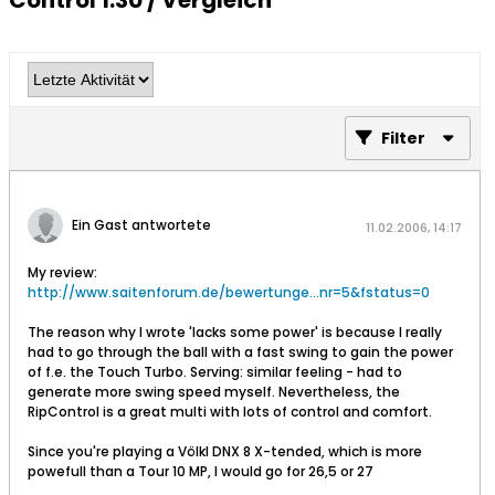
Control 1.30 / Vergleich
Filter
Ein Gast antwortete
11.02.2006, 14:17
My review:
http://www.saitenforum.de/bewertunge...nr=5&fstatus=0
The reason why I wrote 'lacks some power' is because I really
had to go through the ball with a fast swing to gain the power
of f.e. the Touch Turbo. Serving: similar feeling - had to
generate more swing speed myself. Nevertheless, the
RipControl is a great multi with lots of control and comfort.
Since you're playing a Völkl DNX 8 X-tended, which is more
powefull than a Tour 10 MP, I would go for 26,5 or 27