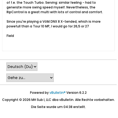
of f.e. the Touch Turbo. Serving: similar feeling - had to
generate more swing speed myself. Nevertheless, the
RipControl is a great multi with lots of control and comfort.
Since you're playing a Völkl DNX 8 X-tended, which is more
powefull than a Tour 10 MP, I would go for 26,5 or 27
Field
Powered by
vBulletin®
Version 6.2.2
Copyright © 2026 MH Sub I, LLC dba vBulletin. Alle Rechte vorbehalten.
Die Seite wurde um 04:38 erstellt.