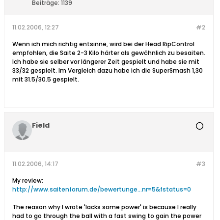
Beiträge:
1139
11.02.2006, 12:27
#2
Wenn ich mich richtig entsinne, wird bei der Head RipControl
empfohlen, die Saite 2-3 Kilo härter als gewöhnlich zu besaiten.
Ich habe sie selber vor längerer Zeit gespielt und habe sie mit
33/32 gespielt. Im Vergleich dazu habe ich die SuperSmash 1,30
mit 31.5/30.5 gespielt.
Field
11.02.2006, 14:17
#3
My review:
http://www.saitenforum.de/bewertunge...nr=5&fstatus=0
The reason why I wrote 'lacks some power' is because I really
had to go through the ball with a fast swing to gain the power