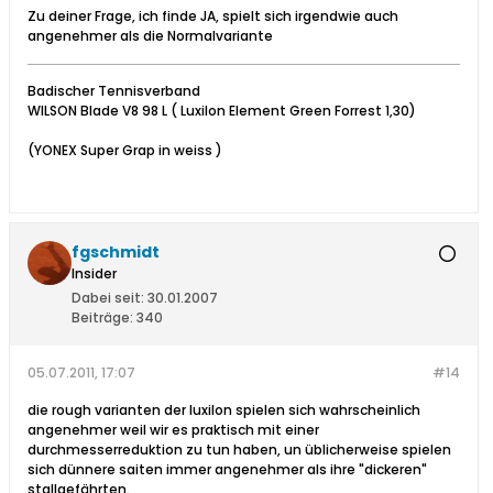
Zu deiner Frage, ich finde JA, spielt sich irgendwie auch
angenehmer als die Normalvariante
Badischer Tennisverband
WILSON Blade V8 98 L ( Luxilon Element Green Forrest 1,30)
(YONEX Super Grap in weiss )
fgschmidt
Insider
Dabei seit:
30.01.2007
Beiträge:
340
05.07.2011, 17:07
#14
die rough varianten der luxilon spielen sich wahrscheinlich
angenehmer weil wir es praktisch mit einer
durchmesserreduktion zu tun haben, un üblicherweise spielen
sich dünnere saiten immer angenehmer als ihre "dickeren"
stallgefährten.