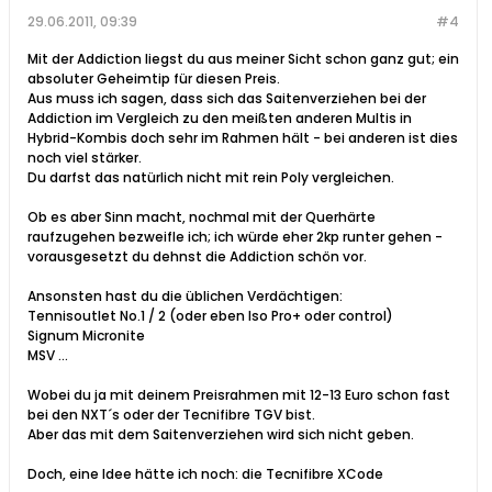
29.06.2011, 09:39
#4
Mit der Addiction liegst du aus meiner Sicht schon ganz gut; ein
absoluter Geheimtip für diesen Preis.
Aus muss ich sagen, dass sich das Saitenverziehen bei der
Addiction im Vergleich zu den meißten anderen Multis in
Hybrid-Kombis doch sehr im Rahmen hält - bei anderen ist dies
noch viel stärker.
Du darfst das natürlich nicht mit rein Poly vergleichen.
Ob es aber Sinn macht, nochmal mit der Querhärte
raufzugehen bezweifle ich; ich würde eher 2kp runter gehen -
vorausgesetzt du dehnst die Addiction schön vor.
Ansonsten hast du die üblichen Verdächtigen:
Tennisoutlet No.1 / 2 (oder eben Iso Pro+ oder control)
Signum Micronite
MSV ...
Wobei du ja mit deinem Preisrahmen mit 12-13 Euro schon fast
bei den NXT´s oder der Tecnifibre TGV bist.
Aber das mit dem Saitenverziehen wird sich nicht geben.
Doch, eine Idee hätte ich noch: die Tecnifibre XCode