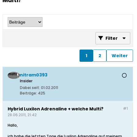
Multi?
Filter
1
2
Weiter
nitram0393
Insider
Dabei seit:
01.02.2011
Beiträge:
425
Hybrid Luxilon Adrenaline + welche Multi?
#1
28.06.2011, 21:42
Hallo,
ich habe die letzten Tage die Luxilon Adrenaline auf meinem