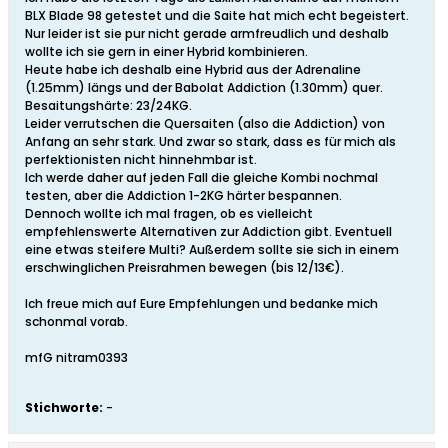
BLX Blade 98 getestet und die Saite hat mich echt begeistert.
Nur leider ist sie pur nicht gerade armfreudlich und deshalb
wollte ich sie gern in einer Hybrid kombinieren.
Heute habe ich deshalb eine Hybrid aus der Adrenaline
(1.25mm) längs und der Babolat Addiction (1.30mm) quer.
Besaitungshärte: 23/24KG.
Leider verrutschen die Quersaiten (also die Addiction) von
Anfang an sehr stark. Und zwar so stark, dass es für mich als
perfektionisten nicht hinnehmbar ist.
Ich werde daher auf jeden Fall die gleiche Kombi nochmal
testen, aber die Addiction 1-2KG härter bespannen.
Dennoch wollte ich mal fragen, ob es vielleicht
empfehlenswerte Alternativen zur Addiction gibt. Eventuell
eine etwas steifere Multi? Außerdem sollte sie sich in einem
erschwinglichen Preisrahmen bewegen (bis 12/13€).
Ich freue mich auf Eure Empfehlungen und bedanke mich
schonmal vorab.
mfG nitram0393
Stichworte:
-