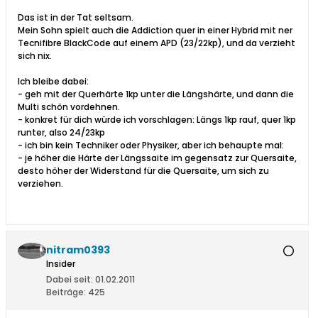
Das ist in der Tat seltsam.
Mein Sohn spielt auch die Addiction quer in einer Hybrid mit ner
Tecnifibre BlackCode auf einem APD (23/22kp), und da verzieht
sich nix.
Ich bleibe dabei:
- geh mit der Querhärte 1kp unter die Längshärte, und dann die
Multi schön vordehnen.
- konkret für dich würde ich vorschlagen: Längs 1kp rauf, quer 1kp
runter, also 24/23kp
- ich bin kein Techniker oder Physiker, aber ich behaupte mal:
- je höher die Härte der Längssaite im gegensatz zur Quersaite,
desto höher der Widerstand für die Quersaite, um sich zu
verziehen.
nitram0393
Insider
Dabei seit:
01.02.2011
Beiträge:
425