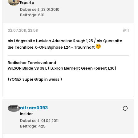
Experte
Dabei seit:
23.01.2010
Beiträge:
601
02.07.2011, 23:58
#11
als Längssaite Luxiulon Adrenaline Rough 1,25 / als Quersaite
die Tecnifibre X-ONE Biphase 1,24- Traumhaft
Badischer Tennisverband
WILSON Blade V8 98 L ( Luxilon Element Green Forrest 1,30)
(YONEX Super Grap in weiss )
nitram0393
Insider
Dabei seit:
01.02.2011
Beiträge:
425