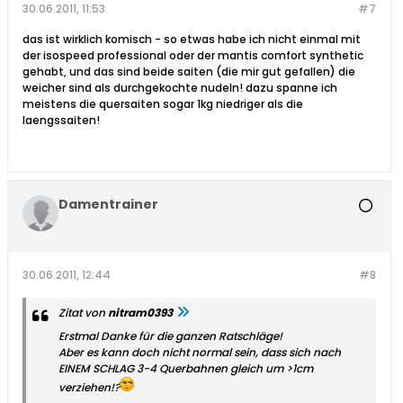
30.06.2011, 11:53
#7
das ist wirklich komisch - so etwas habe ich nicht einmal mit
der isospeed professional oder der mantis comfort synthetic
gehabt, und das sind beide saiten (die mir gut gefallen) die
weicher sind als durchgekochte nudeln! dazu spanne ich
meistens die quersaiten sogar 1kg niedriger als die
laengssaiten!
Damentrainer
30.06.2011, 12:44
#8
Zitat von
nitram0393
Erstmal Danke für die ganzen Ratschläge!
Aber es kann doch nicht normal sein, dass sich nach
EINEM SCHLAG 3-4 Querbahnen gleich um >1cm
verziehen!?