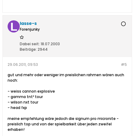
lasse-s
Forenjunky
Dabei seit:
18.07.2003
Beiträge:
2944
29.06.2011, 09:53
#5
gut und mehr oder weniger im preislichen rahmen wären auch
noch:
- weiss cannon explosive
- gamma tnt² tour
- wilson nxt tour
- head fxp
meine empfehlung wäre jedoch die signum pro micronite -
preislich top und von der spielbarkeit über jeden zweifel
erhaben!