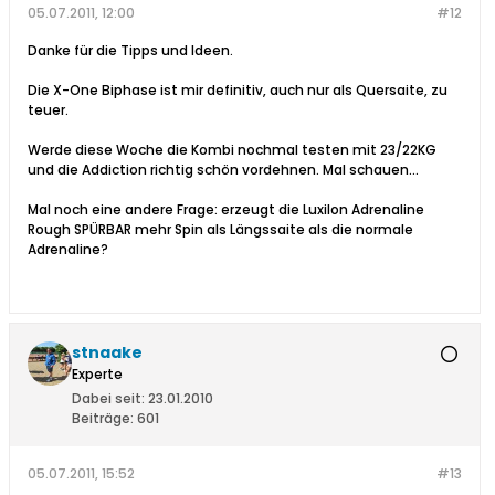
05.07.2011, 12:00
#12
Danke für die Tipps und Ideen.
Die X-One Biphase ist mir definitiv, auch nur als Quersaite, zu
teuer.
Werde diese Woche die Kombi nochmal testen mit 23/22KG
und die Addiction richtig schön vordehnen. Mal schauen...
Mal noch eine andere Frage: erzeugt die Luxilon Adrenaline
Rough SPÜRBAR mehr Spin als Längssaite als die normale
Adrenaline?
stnaake
Experte
Dabei seit:
23.01.2010
Beiträge:
601
05.07.2011, 15:52
#13