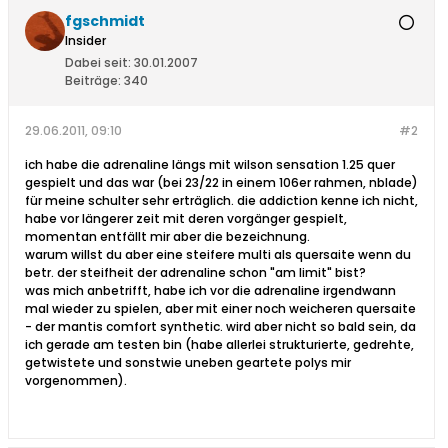
fgschmidt
Insider
Dabei seit:
30.01.2007
Beiträge:
340
29.06.2011, 09:10
#2
ich habe die adrenaline längs mit wilson sensation 1.25 quer
gespielt und das war (bei 23/22 in einem 106er rahmen, nblade)
für meine schulter sehr erträglich. die addiction kenne ich nicht,
habe vor längerer zeit mit deren vorgänger gespielt,
momentan entfällt mir aber die bezeichnung.
warum willst du aber eine steifere multi als quersaite wenn du
betr. der steifheit der adrenaline schon "am limit" bist?
was mich anbetrifft, habe ich vor die adrenaline irgendwann
mal wieder zu spielen, aber mit einer noch weicheren quersaite
- der mantis comfort synthetic. wird aber nicht so bald sein, da
ich gerade am testen bin (habe allerlei strukturierte, gedrehte,
getwistete und sonstwie uneben geartete polys mir
vorgenommen).