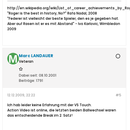
http://en.wikipedia.org/wiki/List_of_career_achievements_by_Ro
"Roger is the best in history, No?" Rafa Nadal, 2008
"Federer ist vielleicht der beste Spieler, den es je gegeben hat.
Aber auf Rasen ist er es mit Abstand" - Ivo Karlovic, Wimbledon
2009
Marc LANDAUER
Veteran
Dabei seit:
08.10.2001
Beiträge:
1791
12.12.2009, 22:22
#5
Ich hab leider keine Erfahrung mit der VS Touch.
Action Video ist online, die letzten beiden Ballwechsel waren
das entscheidende Break im 2. Satz!