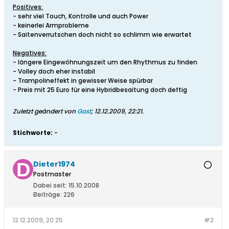
Positives:
- sehr viel Touch, Kontrolle und auch Power
- keinerlei Armprobleme
- Saitenverrutschen doch nicht so schlimm wie erwartet
Negatives:
- längere Eingewöhnungszeit um den Rhythmus zu finden
- Volley doch eher instabil
- Trampolineffekt in gewisser Weise spürbar
- Preis mit 25 Euro für eine Hybridbesaitung doch deftig
Zuletzt geändert von
Gast
;
12.12.2009, 22:21
.
Stichworte:
-
Dieter1974
Postmaster
Dabei seit:
15.10.2008
Beiträge:
226
12.12.2009, 20:25
#2