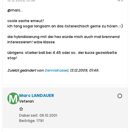
13.12.2009, 01:38
#9
@marc...
coole sache erneut!
ich fang sogar langsam an das östereichisch gerne zu hören ;-)
die hybridisierung mit der hex würde mich auch mal brennend
interessieren! wäre klasse.
übrigens: starker ball bei 4:45 oder so.. der kurze gezwirbelte
stop!
Zuletzt geändert von
DennisKassel
;
13.12.2009, 01:49
.
Marc LANDAUER
Veteran
Dabei seit:
08.10.2001
Beiträge:
1791