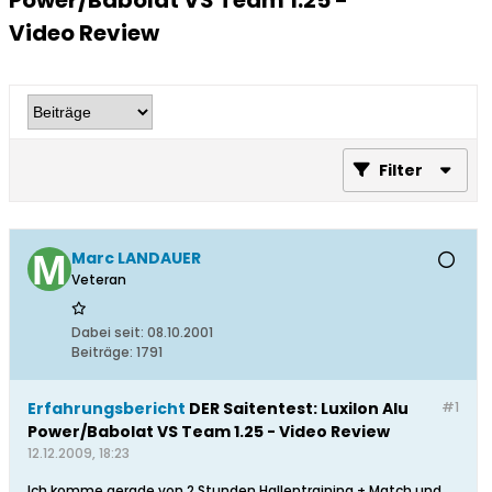
Power/Babolat VS Team 1.25 -
Video Review
Filter
Marc LANDAUER
Veteran
Dabei seit:
08.10.2001
Beiträge:
1791
Erfahrungsbericht
DER Saitentest: Luxilon Alu
#1
Power/Babolat VS Team 1.25 - Video Review
12.12.2009, 18:23
Ich komme gerade von 2 Stunden Hallentraining + Match und