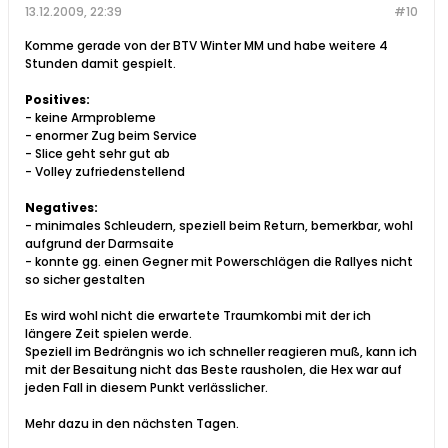
13.12.2009, 22:39
#10
Komme gerade von der BTV Winter MM und habe weitere 4
Stunden damit gespielt.
Positives:
- keine Armprobleme
- enormer Zug beim Service
- Slice geht sehr gut ab
- Volley zufriedenstellend
Negatives:
- minimales Schleudern, speziell beim Return, bemerkbar, wohl
aufgrund der Darmsaite
- konnte gg. einen Gegner mit Powerschlägen die Rallyes nicht
so sicher gestalten
Es wird wohl nicht die erwartete Traumkombi mit der ich
längere Zeit spielen werde.
Speziell im Bedrängnis wo ich schneller reagieren muß, kann ich
mit der Besaitung nicht das Beste rausholen, die Hex war auf
jeden Fall in diesem Punkt verlässlicher.
Mehr dazu in den nächsten Tagen.