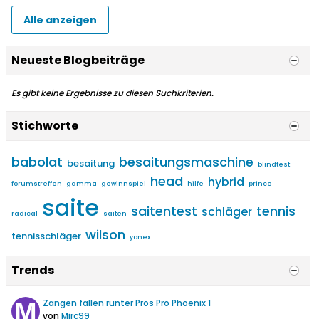
Alle anzeigen
Neueste Blogbeiträge
Es gibt keine Ergebnisse zu diesen Suchkriterien.
Stichworte
babolat
besaitungsmaschine
besaitung
blindtest
head
hybrid
forumstreffen
gamma
gewinnspiel
hilfe
prince
saite
saitentest
tennis
schläger
radical
saiten
wilson
tennisschläger
yonex
Trends
Zangen fallen runter Pros Pro Phoenix 1
von
Mirc99