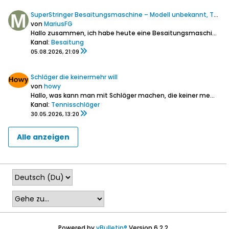
SuperStringer Besaitungsmaschine – Modell unbekannt, Tennis-Umbau möglich?
von
MariusFG
Hallo zusammen,
ich habe heute eine Besaitungsmaschine über Kleinanzeigen gekauft.
Kanal:
Besaitung
05.08.2026, 21:09
Schläger die keinermehr will
von
howy
Hallo,
was kann man mit Schläger machen, die keiner mehr will? Also solche die älter sind, aber zu schade für die Mülltonne?
Kanal:
Tennisschläger
30.05.2026, 13:20
Alle anzeigen
Powered by
vBulletin®
Version 6.2.2