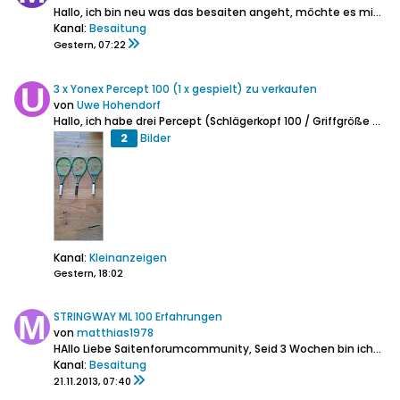
Hallo, ich bin neu was das besaiten angeht, möchte es mir aber beibringen. Seit 3 Tagen steht die Pros Pro Phoenix 1 bei mir. Nun wollte ich das erste...
Kanal:
Besaitung
Gestern, 07:22
3 x Yonex Percept 100 (1 x gespielt) zu verkaufen
von
Uwe Hohendorf
Hallo, ich habe drei Percept (Schlägerkopf 100 / Griffgröße 3 / frisch bespannt mit Poly Tour Pro) zu verkaufen. Ich habe Sie selbst im April 2026...
2
Bilder
Kanal:
Kleinanzeigen
Gestern, 18:02
STRINGWAY ML 100 Erfahrungen
von
matthias1978
HAllo Liebe Saitenforumcommunity,
Seid 3 Wochen bin ich Besitzer einer ML 100 mit T98 Zangen.
Kanal:
Besaitung
21.11.2013, 07:40