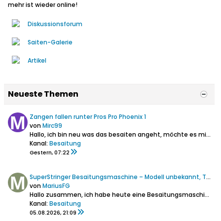
mehr ist wieder online!
Diskussionsforum
Saiten-Galerie
Artikel
Neueste Themen
Zangen fallen runter Pros Pro Phoenix 1
von
Mirc99
Hallo, ich bin neu was das besaiten angeht, möchte es mir aber beibringen. Seit 3 Tagen steht die Pros Pro Phoenix 1 bei mir. Nun wollte ich das erste...
Kanal:
Besaitung
Gestern, 07:22
SuperStringer Besaitungsmaschine – Modell unbekannt, Tennis-Umbau möglich?
von
MariusFG
Hallo zusammen,
ich habe heute eine Besaitungsmaschine über Kleinanzeigen gekauft.
Kanal:
Besaitung
05.08.2026, 21:09