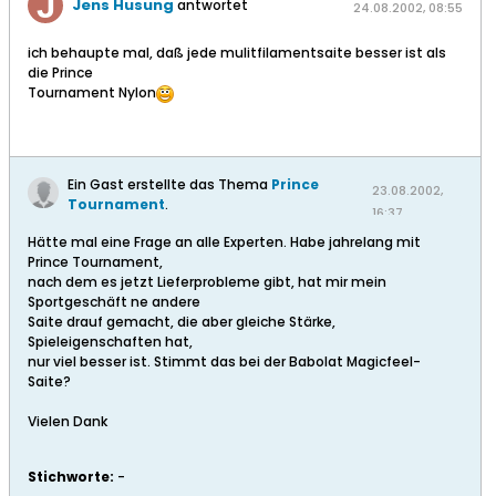
Jens Husung
antwortet
24.08.2002, 08:55
ich behaupte mal, daß jede mulitfilamentsaite besser ist als
die Prince
Tournament Nylon
Ein Gast erstellte das Thema
Prince
23.08.2002,
Tournament
.
16:37
Hätte mal eine Frage an alle Experten. Habe jahrelang mit
Prince Tournament,
nach dem es jetzt Lieferprobleme gibt, hat mir mein
Sportgeschäft ne andere
Saite drauf gemacht, die aber gleiche Stärke,
Spieleigenschaften hat,
nur viel besser ist. Stimmt das bei der Babolat Magicfeel-
Saite?
Vielen Dank
Stichworte:
-