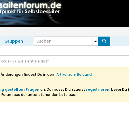
Gruppen
Focus HEX wie sieht sie aus?
n Änderungen findest Du in dem
Artikel zum Relaunch
.
ig gestellten Fragen
an. Du musst Dich zuerst
registrieren
, bevor Du 
e Forum aus der untenstehenden Liste aus.