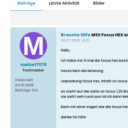
Beiträge
Letzte Aktivität
Bilder
Brauche Hilfe
MSV Focus HEX wi
08.07.2008, 19:01
Hallo,
ich habe mir 4 mal die focus hex beste
matze171176
Postmaster
heute kam die lieferung.
Dabei seit:
verpackung focus hex, inhalt co focus
04.01.2008
Beiträge:
124
es steht auf der saite co focus 1,23 dr
sie sieht sehr rund aus nd ich kann ke
kann mir einer sagen wie die focus he
danke für hilfe