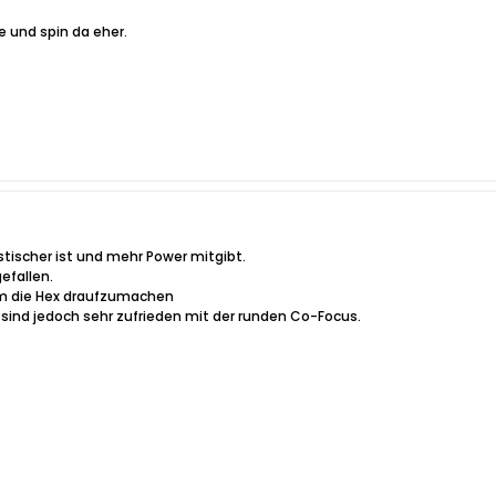
le und spin da eher.
stischer ist und mehr Power mitgibt.
efallen.
um die Hex draufzumachen
 sind jedoch sehr zufrieden mit der runden Co-Focus.