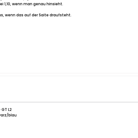
ei 1,10, wenn man genau hinsieht.
, wenn das auf der Saite draufsteht.
+ GT L2
warz/blau