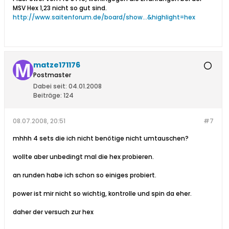
MSV Hex 1,23 nicht so gut sind.
http://www.saitenforum.de/board/show...&highlight=hex
matze171176
Postmaster
Dabei seit:
04.01.2008
Beiträge:
124
08.07.2008, 20:51
#7
mhhh 4 sets die ich nicht benötige nicht umtauschen?
wollte aber unbedingt mal die hex probieren.
an runden habe ich schon so einiges probiert.
power ist mir nicht so wichtig, kontrolle und spin da eher.
daher der versuch zur hex