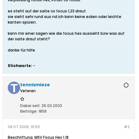
es steht auf der saite co focus 1,23 drauf.
sie sieht sehr rund aus nd ich kann keine ecken oder leichte
kanten spüren.
kann mir einer sagen wie die focus hex aussieht bzw was auf
der saite drauf steht?
danke für hilfe
Stichworte:
-
tennismieze
Veteran
Dabei seit:
25.03.2003
Beiträge:
1858
08.07.2008, 19:50
#2
Beschriftung: MSV Focus Hex 1.18