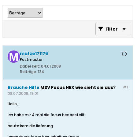
Filter
matze171176
Postmaster
Dabei seit:
04.01.2008
Beiträge:
124
Brauche Hilfe
MSV Focus HEX wie sieht sie aus?
#1
08.07.2008, 19:01
Hallo,
ich habe mir 4 mal die focus hex bestellt.
heute kam die lieferung.
verpackung focus hex, inhalt co focus.