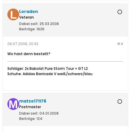
Loradon
Veteran
Dabei seit:
25.03.2008
Beiträge:
1626
08.07.2008, 20:32
#4
Wo hast denn bestellt?
Schläger: 2x Babolat Pure Storm Tour + GT L2
Schuhe: Adidas Barricade V weiß/schwarz/blau
matze171176
Postmaster
Dabei seit:
04.01.2008
Beiträge:
124