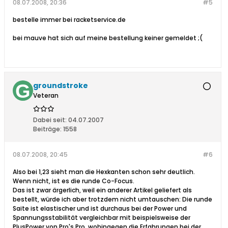
08.07.2008, 20:36
#5
bestelle immer bei racketservice.de
bei mauve hat sich auf meine bestellung keiner gemeldet ;(
groundstroke
Veteran
Dabei seit:
04.07.2007
Beiträge:
1558
08.07.2008, 20:45
#6
Also bei 1,23 sieht man die Hexkanten schon sehr deutlich.
Wenn nicht, ist es die runde Co-Focus.
Das ist zwar ärgerlich, weil ein anderer Artikel geliefert als
bestellt, würde ich aber trotzdem nicht umtauschen: Die runde
Saite ist elastischer und ist durchaus bei der Power und
Spannungsstabilität vergleichbar mit beispielsweise der
PlusPower von Pro's Pro, wohingegen die Erfahrungen bei der