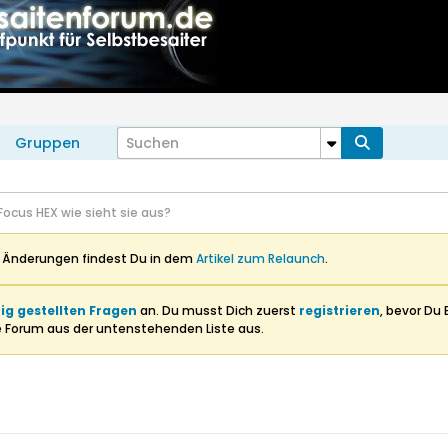
Gruppen
Focus HEX wie sieht sie aus?
n Änderungen findest Du in dem
Artikel zum Relaunch
.
ig gestellten Fragen
an. Du musst Dich zuerst
registrieren
, bevor Du 
e Forum aus der untenstehenden Liste aus.