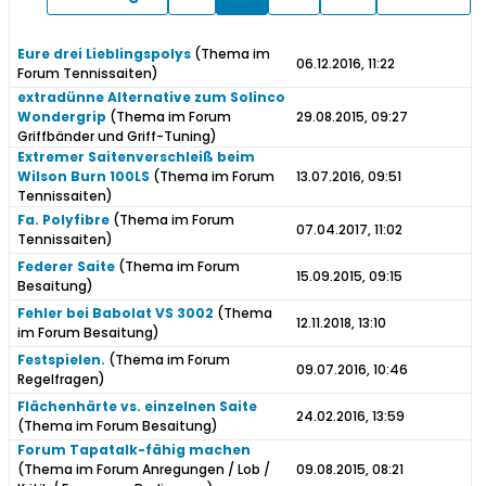
Eure drei Lieblingspolys
(Thema im
06.12.2016, 11:22
Forum
Tennissaiten
)
extradünne Alternative zum Solinco
Wondergrip
(Thema im Forum
29.08.2015, 09:27
Griffbänder und Griff-Tuning
)
Extremer Saitenverschleiß beim
Wilson Burn 100LS
(Thema im Forum
13.07.2016, 09:51
Tennissaiten
)
Fa. Polyfibre
(Thema im Forum
07.04.2017, 11:02
Tennissaiten
)
Federer Saite
(Thema im Forum
15.09.2015, 09:15
Besaitung
)
Fehler bei Babolat VS 3002
(Thema
12.11.2018, 13:10
im Forum
Besaitung
)
Festspielen.
(Thema im Forum
09.07.2016, 10:46
Regelfragen
)
Flächenhärte vs. einzelnen Saite
24.02.2016, 13:59
(Thema im Forum
Besaitung
)
Forum Tapatalk-fähig machen
(Thema im Forum
Anregungen / Lob /
09.08.2015, 08:21