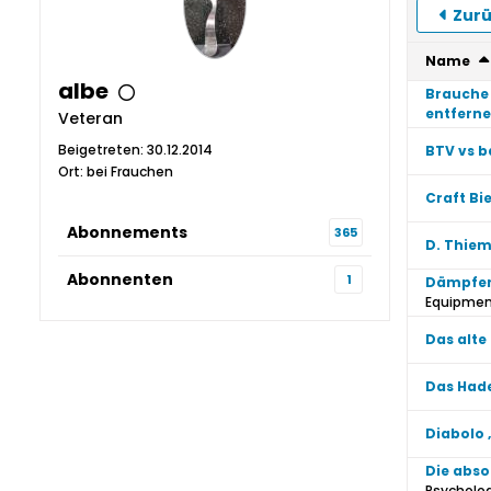
Zurü
Name
albe
Brauche 
entfern
Veteran
Beigetreten: 30.12.2014
BTV vs 
Ort: bei Frauchen
Craft Bi
Abonnements
365
D. Thiem
Abonnenten
1
Dämpfer 
Equipme
Das alte
Das Hade
Diabolo 
Die abso
Psycholo