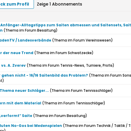
ck zum Profil
Zeige
1
Abonnements
Anfänger-Alltagstipps zum Saiten abmessen und Saitensets, Sai
en
(Thema im Forum
Besaitung
)
badenTV / Landesverbände
(Thema im Forum
Vereinswesen
)
er der neue Trend
(Thema im Forum
Schwatzecke
)
 vs. A. Zverev
(Thema im Forum
Tennis-News, Turniere, Profis
)
gehen nicht - 16/16 Saitenbild das Problem?
(Thema im Forum
Sons
nt
)
 Thema neuer Schläger...
(Thema im Forum
Tennisschläger
)
rn mit dem Material
(Thema im Forum
Tennisschläger
)
„verformt“ Saite
(Thema im Forum
Besaitung
)
luten No-Gos bei Medenspielen
(Thema im Forum
Technik / Taktik / T
gie
)