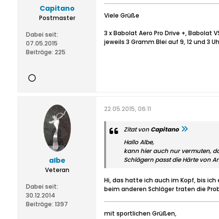
Capitano
Viele Grüße
Postmaster
3 x Babolat Aero Pro Drive +, Babolat
Dabei seit:
jeweils 3 Gramm Blei auf 9, 12 und 3 Uh
07.05.2015
Beiträge:
225
22.05.2015, 06:11
Zitat von
Capitano
Hallo Albe,
kann hier auch nur vermuten, da
albe
Schlägern passt die Härte von Anf
Veteran
Hi, das hatte ich auch im Kopf, bis ic
Dabei seit:
beim anderen Schläger traten die Prob
30.12.2014
Beiträge:
1397
mit sportlichen Grüßen,