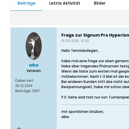
Beiträge
Letzte Aktivität
Bilder
Frage zur Signum Pro Hyperion 
19.05.2015, 13:30
Hallo Tenniskollegen,
habe mal eine Frage zur oben genannt
albe
Habe aber folgendes Phänomen festgest
Veteran
Wenn die Saite zum ersten mal gespie
mitbekommen. Nach 1-2 Mal ist der ko
Dabei seit:
Bei anderen Kunden tritt das nicht au
30.12.2014
Beispannungsart, habe mir schon über
Beiträge:
1397
P.S. Saite wird fast nur von Turnierspie
mit sportlichen Grüßen,
albe