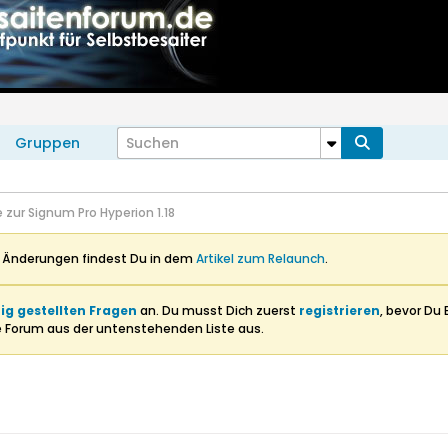
Gruppen
 zur Signum Pro Hyperion 1.18
n Änderungen findest Du in dem
Artikel zum Relaunch
.
ig gestellten Fragen
an. Du musst Dich zuerst
registrieren
, bevor Du 
e Forum aus der untenstehenden Liste aus.