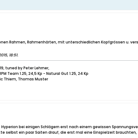
denen Rahmen, Rahmenhärten, mit unterschiedlichen Kopfgrössen u. ve
2015, 18:51
.
19, tuned by Peter Lehrner,
RPM Team 1.25, 24,5 Kp - Natural Gut 1.25, 24 Kp
inic Thiem, Thomas Muster
e Hyperion bei einigen Schlägern erst nach einem gewissen Spannungsver
e selbst ein paar Saiten drauf, die erst mal eine Einspielzeit brauchten, 