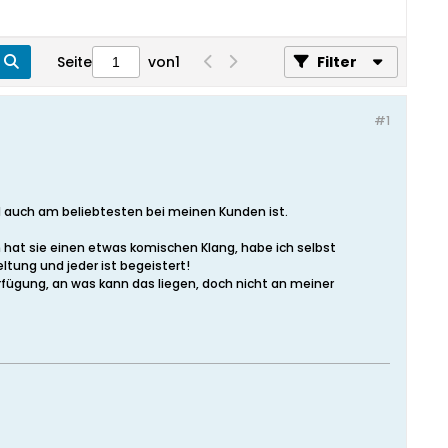
Seite
von
1
Filter
#1
d auch am beliebtesten bei meinen Kunden ist.
 hat sie einen etwas komischen Klang, habe ich selbst
tung und jeder ist begeistert!
rfügung, an was kann das liegen, doch nicht an meiner