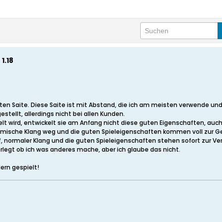
1.18
en Saite. Diese Saite ist mit Abstand, die ich am meisten verwende un
ellt, allerdings nicht bei allen Kunden.
lt wird, entwickelt sie am Anfang nicht diese guten Eigenschaften, auch
mische Klang weg und die guten Spieleigenschaften kommen voll zur Gel
f, normaler Klang und die guten Spieleigenschaften stehen sofort zur Ve
legt ob ich was anderes mache, aber ich glaube das nicht.
lern gespielt!