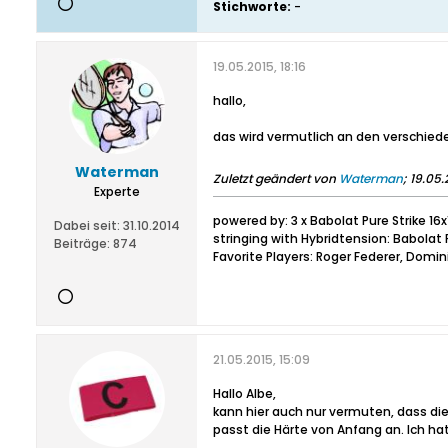
Stichworte:
-
19.05.2015, 18:16
hallo,
das wird vermutlich an den verschie
Waterman
Zuletzt geändert von
Waterman
;
19.05.
Experte
powered by: 3 x Babolat Pure Strike 16x
Dabei seit:
31.10.2014
stringing with Hybridtension: Babolat 
Beiträge:
874
Favorite Players: Roger Federer, Dom
21.05.2015, 15:09
Hallo Albe,
kann hier auch nur vermuten, dass di
passt die Härte von Anfang an. Ich hatt