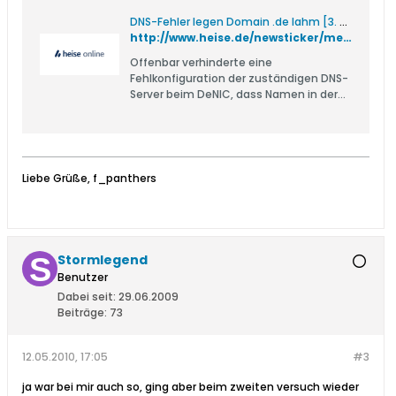
DNS-Fehler legen Domain .de lahm [3. Update]
http://www.heise.de/newsticker/meldung/DNS-Fehler-legen-Domain-de-lahm-3-Update-999068.html
Offenbar verhinderte eine
Fehlkonfiguration der zuständigen DNS-
Server beim DeNIC, dass Namen in der
Top-Level-Domain .de aufgelöst
werden.
Liebe Grüße, f_panthers
Stormlegend
Benutzer
Dabei seit:
29.06.2009
Beiträge:
73
12.05.2010, 17:05
#3
ja war bei mir auch so, ging aber beim zweiten versuch wieder