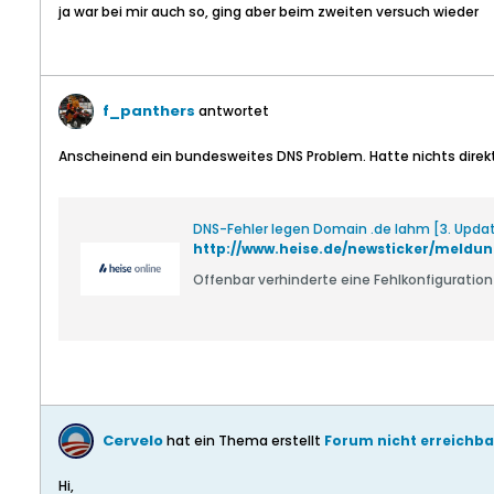
ja war bei mir auch so, ging aber beim zweiten versuch wieder
f_panthers
antwortet
Anscheinend ein bundesweites DNS Problem. Hatte nichts direk
DNS-Fehler legen Domain .de lahm [3. Upda
http://www.heise.de/newsticker/meld
Offenbar verhinderte eine Fehlkonfigurati
Cervelo
hat ein Thema erstellt
Forum nicht erreichba
Hi,