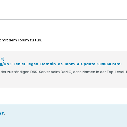
t mit dem Forum zu tun.
te]
ung/DNS-Fehler-legen-Domain-de-lahm-3-Update-999068.html
on der zuständigen DNS-Server beim DeNIC, dass Namen in der Top-Level
r?
.