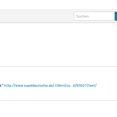
z:"
http://www.sueddeutsche.de/,tt6m1/co...4/511027/text/