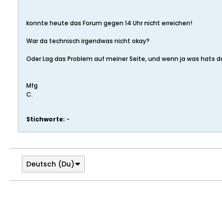
konnte heute das Forum gegen 14 Uhr nicht erreichen!
War da technisch irgendwas nicht okay?
Oder Lag das Problem auf meiner Seite, und wenn ja was hats d
Mfg
C.
Stichworte:
-
Deutsch (Du)