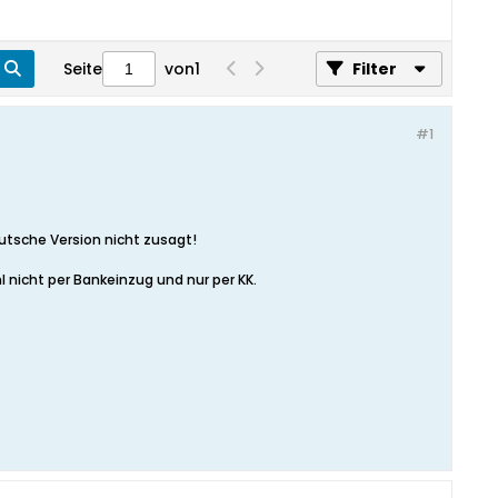
Seite
von
1
Filter
#1
utsche Version nicht zusagt!
 nicht per Bankeinzug und nur per KK.