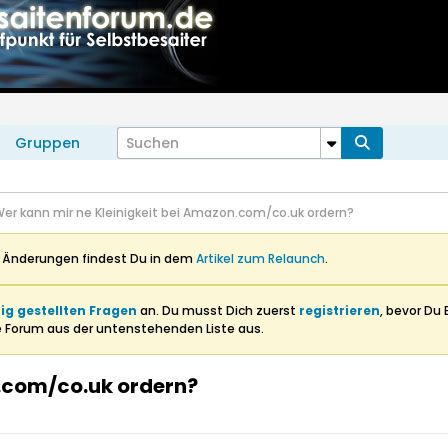
Gruppen
er kann mir ne Kleinigkeit bei Amazon.com/co.uk ordern?
n Änderungen findest Du in dem
Artikel zum Relaunch
.
ig gestellten Fragen
an. Du musst Dich zuerst
registrieren
, bevor Du 
e Forum aus der untenstehenden Liste aus.
n.com/co.uk ordern?