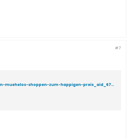
#7
http://www.focus.de/finanzen/banken/kreditkarten/tid-6948/prepaid-kreditkarten-muehelos-shoppen-zum-happigen-preis_aid_67607.html