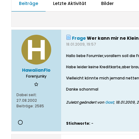
Beiträge
Letzte Aktivität
Bilder
Frage
Wer kann mir ne Klei
18.01.2009, 19:57
Hallo liebe Forumler,vorallem soll di
Habe leider keine Kreditkarte,aber br
HawaiianFlo
Forenjunky
Vielleicht könnte mich jemand netterw
Danke schonmal
Dabei seit:
27.08.2002
Zuletzt geändert von
Gast
;
18.01.2009, 
Beiträge:
2585
Stichworte:
-