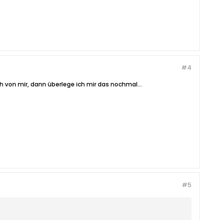
#4
 von mir, dann überlege ich mir das nochmal...
#5