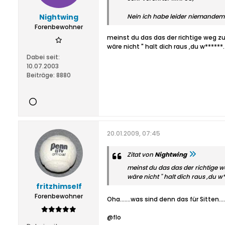
Nightwing
Nein ich habe leider niemandem 
Forenbewohner
meinst du das das der richtige weg zu
wäre nicht " halt dich raus ,du w*****
Dabei seit:
10.07.2003
Beiträge:
8880
20.01.2009, 07:45
Zitat von
Nightwing
meinst du das das der richtige w
wäre nicht " halt dich raus ,du 
fritzhimself
Forenbewohner
Oha.......was sind denn das für Sitten..
@flo