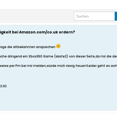
nigkeit bei Amazon.com/co.uk ordern?
e Frage die altbekannten ansprechen
auche dringend ein Xbox360 Game (skate2) von dieser Seite,da mir die de
eise per Pm bei mir melden,würde mich riesig freuen!Leider geht es wohl
23:30
.