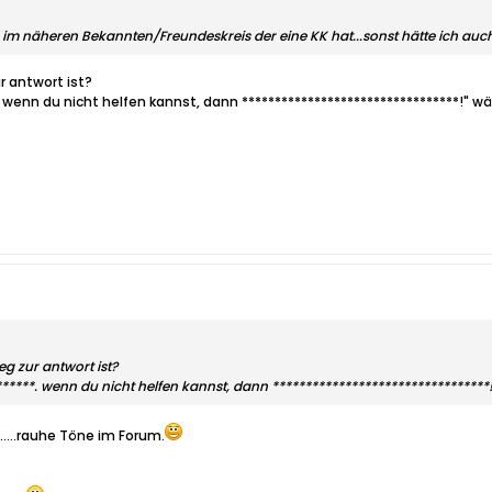
im näheren Bekannten/Freundeskreis der eine KK hat...sonst hätte ich auch 
r antwort ist?
*. wenn du nicht helfen kannst, dann *********************************!"
eg zur antwort ist?
w******. wenn du nicht helfen kannst, dann ********************************
.......rauhe Töne im Forum.