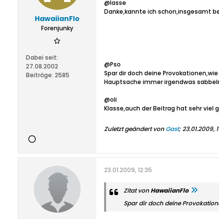
@lasse
Danke,kannte ich schon,insgesamt best
HawaiianFlo
Forenjunky
Dabei seit:
@Pso
27.08.2002
Spar dir doch deine Provokationen,wie
Beiträge:
2585
Hauptsache immer irgendwas sabbeln
@oli
Klasse,auch der Beitrag hat sehr viel 
Zuletzt geändert von
Gast
;
23.01.2009, 1
23.01.2009, 12:35
Zitat von
HawaiianFlo
Spar dir doch deine Provokation