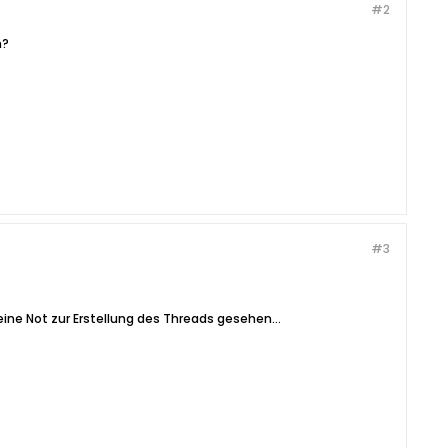
#2
n?
#3
ine Not zur Erstellung des Threads gesehen...