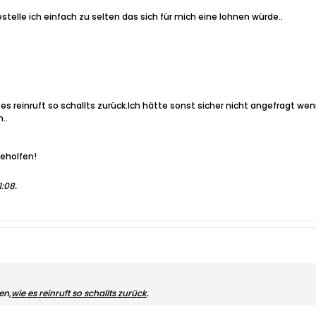
elle ich einfach zu selten das sich für mich eine lohnen würde..
 es reinruft so schallts zurück.Ich hätte sonst sicher nicht angefragt we
..
geholfen!
1:08
.
en,
wie es reinruft so schallts zurück
.