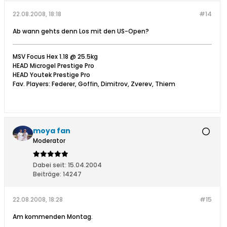
22.08.2008, 18:18
#14
Ab wann gehts denn Los mit den US-Open?
MSV Focus Hex 1.18 @ 25.5kg
HEAD Microgel Prestige Pro
HEAD Youtek Prestige Pro
Fav. Players: Federer, Goffin, Dimitrov, Zverev, Thiem
moya fan
Moderator
Dabei seit:
15.04.2004
Beiträge:
14247
22.08.2008, 18:28
#15
Am kommenden Montag.