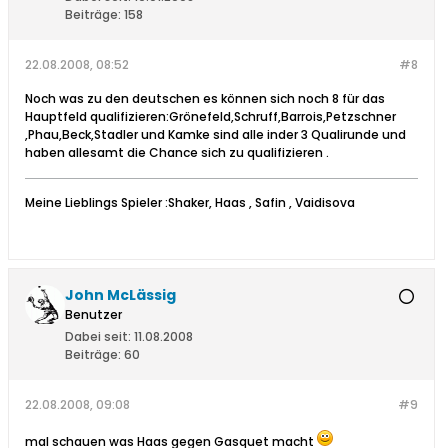
Beiträge:
158
22.08.2008, 08:52
#8
Noch was zu den deutschen es können sich noch 8 für das
Hauptfeld qualifizieren:Grönefeld,Schruff,Barrois,Petzschner
,Phau,Beck,Stadler und Kamke sind alle inder 3 Qualirunde und
haben allesamt die Chance sich zu qualifizieren .
Meine Lieblings Spieler :Shaker, Haas , Safin , Vaidisova
John McLässig
Benutzer
Dabei seit:
11.08.2008
Beiträge:
60
22.08.2008, 09:08
#9
mal schauen was Haas gegen Gasquet macht