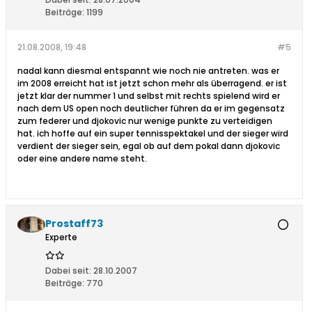
Beiträge:
1199
21.08.2008, 19:48
#5
nadal kann diesmal entspannt wie noch nie antreten. was er
im 2008 erreicht hat ist jetzt schon mehr als überragend. er ist
jetzt klar der nummer 1 und selbst mit rechts spielend wird er
nach dem US open noch deutlicher führen da er im gegensatz
zum federer und djokovic nur wenige punkte zu verteidigen
hat. ich hoffe auf ein super tennisspektakel und der sieger wird
verdient der sieger sein, egal ob auf dem pokal dann djokovic
oder eine andere name steht.
Prostaff73
Experte
Dabei seit:
28.10.2007
Beiträge:
770