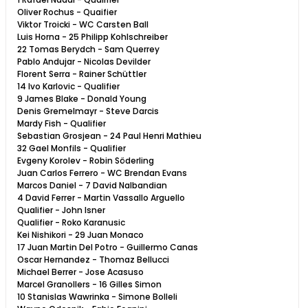
Oliver Rochus - Quaifier
Viktor Troicki - WC Carsten Ball
Luis Horna - 25 Philipp Kohlschreiber
22 Tomas Berydch - Sam Querrey
Pablo Andujar - Nicolas Devilder
Florent Serra - Rainer Schüttler
14 Ivo Karlovic - Qualifier
9 James Blake - Donald Young
Denis Gremelmayr - Steve Darcis
Mardy Fish - Qualifier
Sebastian Grosjean - 24 Paul Henri Mathieu
32 Gael Monfils - Qualifier
Evgeny Korolev - Robin Söderling
Juan Carlos Ferrero - WC Brendan Evans
Marcos Daniel - 7 David Nalbandian
4 David Ferrer - Martin Vassallo Arguello
Qualifier - John Isner
Qualifier - Roko Karanusic
Kei Nishikori - 29 Juan Monaco
17 Juan Martin Del Potro - Guillermo Canas
Oscar Hernandez - Thomaz Bellucci
Michael Berrer - Jose Acasuso
Marcel Granollers - 16 Gilles Simon
10 Stanislas Wawrinka - Simone Bolleli