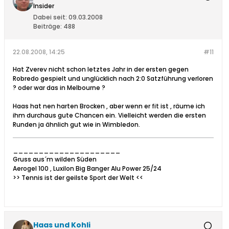
Insider
Dabei seit:
09.03.2008
Beiträge:
488
22.08.2008, 14:25
#11
Hat Zverev nicht schon letztes Jahr in der ersten gegen
Robredo gespielt und unglücklich nach 2:0 Satzführung verloren
? oder war das in Melbourne ?
Haas hat nen harten Brocken , aber wenn er fit ist , räume ich
ihm durchaus gute Chancen ein. Vielleicht werden die ersten
Runden ja ähnlich gut wie in Wimbledon.
_____________________
Gruss aus´m wilden Süden
Aerogel 100 , Luxilon Big Banger Alu Power 25/24
>> Tennis ist der geilste Sport der Welt <<
Haas und Kohli