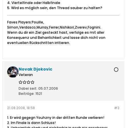
4. Viertelfinale oder Halbfinale
5. Wird es möglich sein, den Thread sauber zu halten?
Faves Players:Pouille,
Simon,Verdasco,Murray,Ferrer,Nishikori,Zverev,Fognini.
Wenn du dir ein Ziel gesteckt hast, verfolge es mit aller
Konsequenz und Beharrlichkeit und lasse dich nicht von
eventuellen Rückschritten irritieren.
Novak Djokovic
Veteran
Dabei seit:
05.07.2006
Beiträge:
1521
21.08.2008, 18:58
#3
1. Er wird gegegn Youhzny in der dritten Runde verlieren!
2. Im Finale is dann Schluss!
3. Unheimlich stark und zielstrebig in noch nie gesehener