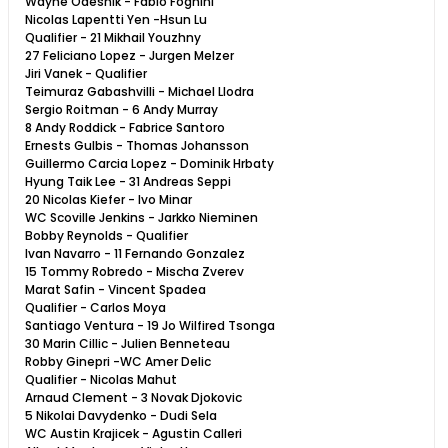
Wayne Odesnik - Fabio Fognini
Nicolas Lapentti Yen -Hsun Lu
Qualifier - 21 Mikhail Youzhny
27 Feliciano Lopez - Jurgen Melzer
Jiri Vanek - Qualifier
Teimuraz Gabashvilli - Michael Llodra
Sergio Roitman - 6 Andy Murray
8 Andy Roddick - Fabrice Santoro
Ernests Gulbis - Thomas Johansson
Guillermo Carcia Lopez - Dominik Hrbaty
Hyung Taik Lee - 31 Andreas Seppi
20 Nicolas Kiefer - Ivo Minar
WC Scoville Jenkins - Jarkko Nieminen
Bobby Reynolds - Qualifier
Ivan Navarro - 11 Fernando Gonzalez
15 Tommy Robredo - Mischa Zverev
Marat Safin - Vincent Spadea
Qualifier - Carlos Moya
Santiago Ventura - 19 Jo Wilfired Tsonga
30 Marin Cillic - Julien Benneteau
Robby Ginepri -WC Amer Delic
Qualifier - Nicolas Mahut
Arnaud Clement - 3 Novak Djokovic
5 Nikolai Davydenko - Dudi Sela
WC Austin Krajicek - Agustin Calleri