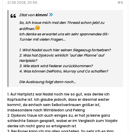
21.08.2008, 20:55
#6
Zitat von
kimmi
So, ich traue mich mal den Thread schon jetzt zu
eröffnen.
Ich denke es erwartet uns ein sehr spannendes GS-
Turnier mit vielen Fragen...
1. Wird Nadal auch hier seinen Siegeszug fortsetzen?
2. Was hat Djokovic wirklich "auf der Pfanne" auf
Hartplatz?
3. Wie stark wird Federer zurückkommen?
4. Was können DelPotro, Murray und Co schaffen?
Die Auslosung folgt dann noch...
1. Auf Hartplatz war Nadal noch nie so gut, was denke ich
Kopfsache ist. Ich glaube jedoch, dass er diesmal weiter
kommt, da einfach sein Selbstvertrauen größer ist,
insbesondere nach Wimbledon und Peking
2. Djokovic traue ich auch einiges zu, er hat ja keine ganz
schlechte Saison gespielt, wobei er im Vergleich zum Vorjahr
denke ich nicht ganz so erfolgreich ist
3. Bei Roger kann ich mir alles vorstellen. So sehr ich es ihm