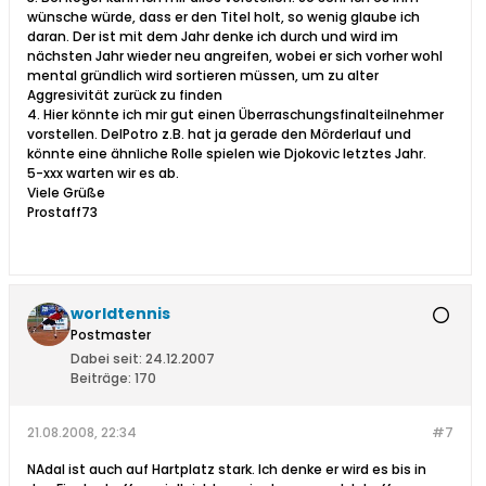
wünsche würde, dass er den Titel holt, so wenig glaube ich
daran. Der ist mit dem Jahr denke ich durch und wird im
nächsten Jahr wieder neu angreifen, wobei er sich vorher wohl
mental gründlich wird sortieren müssen, um zu alter
Aggresivität zurück zu finden
4. Hier könnte ich mir gut einen Überraschungsfinalteilnehmer
vorstellen. DelPotro z.B. hat ja gerade den Mörderlauf und
könnte eine ähnliche Rolle spielen wie Djokovic letztes Jahr.
5-xxx warten wir es ab.
Viele Grüße
Prostaff73
worldtennis
Postmaster
Dabei seit:
24.12.2007
Beiträge:
170
21.08.2008, 22:34
#7
NAdal ist auch auf Hartplatz stark. Ich denke er wird es bis in