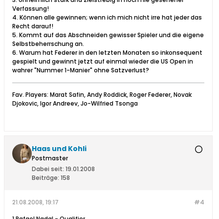
Verfassung!
4. Können alle gewinnen; wenn ich mich nicht irre hat jeder das
Recht darauf!
5. Kommt auf das Abschneiden gewisser Spieler und die eigene
Selbstbeherrschung an.
6. Warum hat Federer in den letzten Monaten so inkonsequent
gespielt und gewinnt jetzt auf einmal wieder die US Open in
wahrer "Nummer 1-Manier" ohne Satzverlust?
Fav. Players: Marat Safin, Andy Roddick, Roger Federer, Novak
Djokovic, Igor Andreev, Jo-Wilfried Tsonga
Haas und Kohli
Postmaster
Dabei seit:
19.01.2008
Beiträge:
158
21.08.2008, 19:17
#4
1 Rafael Nadal - Qualifier