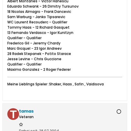
Albert Montanes - Victor Hanescu
Eduardo Schwank - 26 Dimitry Tursunov
18 Nicolas Almagro - Frank Dancevic
Sam Warburg - Janko Tipsarevic
WC Laurent Recouderc - Qualifier
Tommy Haas - 12 Richard Gasquet
13 Fernando Verdasco - Igor Kunitzyn
Qualifier - Qualifier
Frederico Gil - Jeremy Chardy
Marc Gicquel - 23 Igor Andreev
28 Radek Stepanek - Potito Starace
Jesse Levine - Chris Guccione
Qualifier - Qualifier
Maximo Gonzalez - 2 Roger Federer
Meine Lieblings Spieler :Shaker, Haas , Safin , Vaidisova
tamas
Veteran
Dabei seit:
28.07.2004