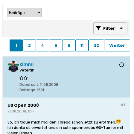
Filter
1
2
4
5
6
11
32
Weiter
kimmi
Veteran
Dabei seit:
11.09.2006
Beiträge:
1681
US Open 2008
#1
21.08.2008, 11:17
So, ich traue mich mal den Thread schon jetzt zu eröffnen.
Ich denke es erwartet uns ein sehr spannendes GS-Turnier mit
vielen Fragen...