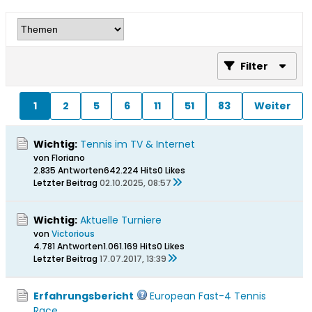
Filter
1
2
5
6
11
51
83
Weiter
Wichtig:
Tennis im TV & Internet
von Floriano
2.835 Antworten
642.224 Hits
0 Likes
Letzter Beitrag
02.10.2025, 08:57
Wichtig:
Aktuelle Turniere
von
Victorious
4.781 Antworten
1.061.169 Hits
0 Likes
Letzter Beitrag
17.07.2017, 13:39
Erfahrungsbericht
European Fast-4 Tennis
Race