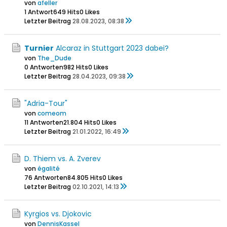
von
afeller
1 Antwort
649 Hits
0 Likes
Letzter Beitrag
28.08.2023, 08:38
Turnier
Alcaraz in Stuttgart 2023 dabei?
von
The_Dude
0 Antworten
982 Hits
0 Likes
Letzter Beitrag
28.04.2023, 09:38
"Adria-Tour"
von
comeom
11 Antworten
21.804 Hits
0 Likes
Letzter Beitrag
21.01.2022, 16:49
D. Thiem vs. A. Zverev
von
égalité
76 Antworten
84.805 Hits
0 Likes
Letzter Beitrag
02.10.2021, 14:13
Kyrgios vs. Djokovic
von
DennisKassel