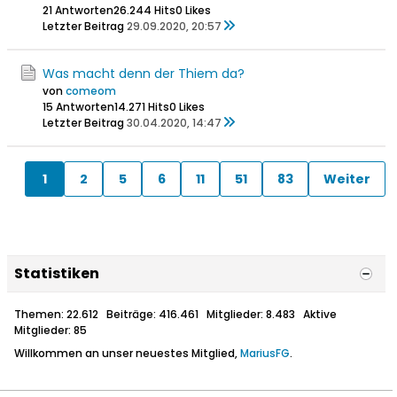
21 Antworten
26.244 Hits
0 Likes
Letzter Beitrag
29.09.2020, 20:57
Was macht denn der Thiem da?
von
comeom
15 Antworten
14.271 Hits
0 Likes
Letzter Beitrag
30.04.2020, 14:47
1
2
5
6
11
51
83
Weiter
Statistiken
Themen: 22.612 Beiträge: 416.461 Mitglieder: 8.483 Aktive
Mitglieder: 85
Willkommen an unser neuestes Mitglied,
MariusFG
.