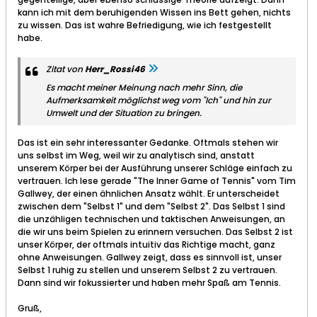
kann ich mit dem beruhigenden Wissen ins Bett gehen, nichts
zu wissen. Das ist wahre Befriedigung, wie ich festgestellt
habe.
Zitat von
Herr_Rossi46
Es macht meiner Meinung nach mehr Sinn, die
Aufmerksamkeit möglichst weg vom "Ich" und hin zur
Umwelt und der Situation zu bringen.
Das ist ein sehr interessanter Gedanke. Oftmals stehen wir
uns selbst im Weg, weil wir zu analytisch sind, anstatt
unserem Körper bei der Ausführung unserer Schläge einfach zu
vertrauen. Ich lese gerade "The Inner Game of Tennis" vom Tim
Gallwey, der einen ähnlichen Ansatz wählt. Er unterscheidet
zwischen dem "Selbst 1" und dem "Selbst 2". Das Selbst 1 sind
die unzähligen technischen und taktischen Anweisungen, an
die wir uns beim Spielen zu erinnern versuchen. Das Selbst 2 ist
unser Körper, der oftmals intuitiv das Richtige macht, ganz
ohne Anweisungen. Gallwey zeigt, dass es sinnvoll ist, unser
Selbst 1 ruhig zu stellen und unserem Selbst 2 zu vertrauen.
Dann sind wir fokussierter und haben mehr Spaß am Tennis.
Gruß,