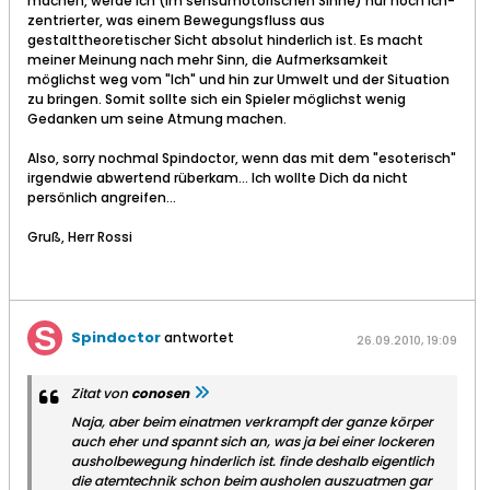
machen, werde ich (im sensumotorischen Sinne) nur noch ich-
zentrierter, was einem Bewegungsfluss aus
gestalttheoretischer Sicht absolut hinderlich ist. Es macht
meiner Meinung nach mehr Sinn, die Aufmerksamkeit
möglichst weg vom "Ich" und hin zur Umwelt und der Situation
zu bringen. Somit sollte sich ein Spieler möglichst wenig
Gedanken um seine Atmung machen.
Also, sorry nochmal Spindoctor, wenn das mit dem "esoterisch"
irgendwie abwertend rüberkam... Ich wollte Dich da nicht
persönlich angreifen...
Gruß, Herr Rossi
Spindoctor
antwortet
26.09.2010, 19:09
Zitat von
conosen
Naja, aber beim einatmen verkrampft der ganze körper
auch eher und spannt sich an, was ja bei einer lockeren
ausholbewegung hinderlich ist. finde deshalb eigentlich
die atemtechnik schon beim ausholen auszuatmen gar