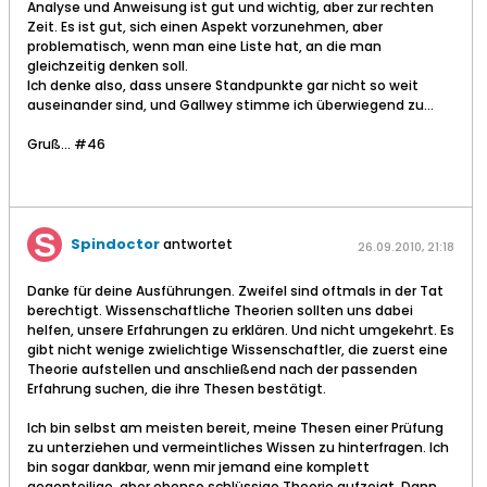
Analyse und Anweisung ist gut und wichtig, aber zur rechten
Zeit. Es ist gut, sich einen Aspekt vorzunehmen, aber
problematisch, wenn man eine Liste hat, an die man
gleichzeitig denken soll.
Ich denke also, dass unsere Standpunkte gar nicht so weit
auseinander sind, und Gallwey stimme ich überwiegend zu...
Gruß... #46
Spindoctor
antwortet
26.09.2010, 21:18
Danke für deine Ausführungen. Zweifel sind oftmals in der Tat
berechtigt. Wissenschaftliche Theorien sollten uns dabei
helfen, unsere Erfahrungen zu erklären. Und nicht umgekehrt. Es
gibt nicht wenige zwielichtige Wissenschaftler, die zuerst eine
Theorie aufstellen und anschließend nach der passenden
Erfahrung suchen, die ihre Thesen bestätigt.
Ich bin selbst am meisten bereit, meine Thesen einer Prüfung
zu unterziehen und vermeintliches Wissen zu hinterfragen. Ich
bin sogar dankbar, wenn mir jemand eine komplett
gegenteilige, aber ebenso schlüssige Theorie aufzeigt. Dann