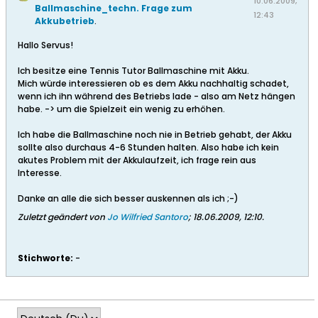
10.06.2009,
Ballmaschine_techn. Frage zum
12:43
Akkubetrieb
.
Hallo Servus!
Ich besitze eine Tennis Tutor Ballmaschine mit Akku.
Mich würde interessieren ob es dem Akku nachhaltig schadet,
wenn ich ihn während des Betriebs lade - also am Netz hängen
habe. -> um die Spielzeit ein wenig zu erhöhen.
Ich habe die Ballmaschine noch nie in Betrieb gehabt, der Akku
sollte also durchaus 4-6 Stunden halten. Also habe ich kein
akutes Problem mit der Akkulaufzeit, ich frage rein aus
Interesse.
Danke an alle die sich besser auskennen als ich ;-)
Zuletzt geändert von
Jo Wilfried Santoro
;
18.06.2009, 12:10
.
Stichworte:
-