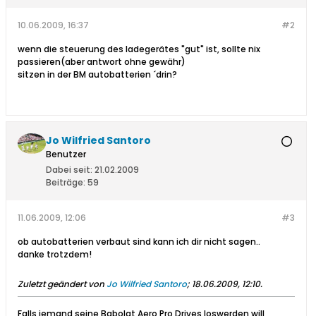
10.06.2009, 16:37
#2
wenn die steuerung des ladegerätes "gut" ist, sollte nix
passieren(aber antwort ohne gewähr)
sitzen in der BM autobatterien ´drin?
Jo Wilfried Santoro
Benutzer
Dabei seit:
21.02.2009
Beiträge:
59
11.06.2009, 12:06
#3
ob autobatterien verbaut sind kann ich dir nicht sagen..
danke trotzdem!
Zuletzt geändert von
Jo Wilfried Santoro
;
18.06.2009, 12:10
.
Falls jemand seine Babolat Aero Pro Drives loswerden will,