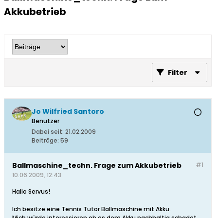
Akkubetrieb
Filter
Jo Wilfried Santoro
Benutzer
Dabei seit:
21.02.2009
Beiträge:
59
Ballmaschine_techn. Frage zum Akkubetrieb
#1
10.06.2009, 12:43
Hallo Servus!
Ich besitze eine Tennis Tutor Ballmaschine mit Akku.
Mich würde interessieren ob es dem Akku nachhaltig schadet,