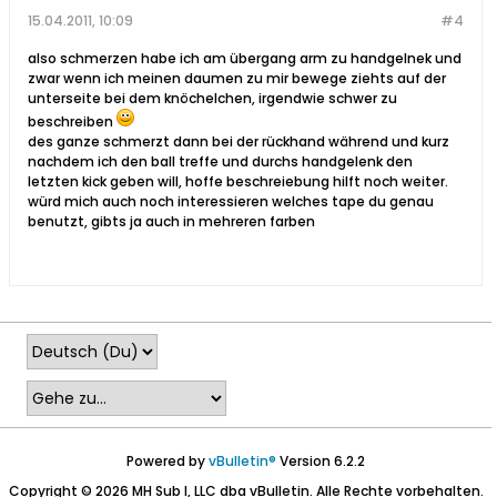
15.04.2011, 10:09
#4
also schmerzen habe ich am übergang arm zu handgelnek und
zwar wenn ich meinen daumen zu mir bewege ziehts auf der
unterseite bei dem knöchelchen, irgendwie schwer zu
beschreiben
des ganze schmerzt dann bei der rückhand während und kurz
nachdem ich den ball treffe und durchs handgelenk den
letzten kick geben will, hoffe beschreiebung hilft noch weiter.
würd mich auch noch interessieren welches tape du genau
benutzt, gibts ja auch in mehreren farben
Powered by
vBulletin®
Version 6.2.2
Copyright © 2026 MH Sub I, LLC dba vBulletin. Alle Rechte vorbehalten.