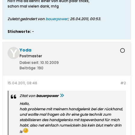
hoff ma da kennt einer von euch paar tricks,
schon mal vielen dank, mfg
Zuletzt geändert von
bauerpower
;
26.04.2011, 00:53
.
Stichworte:
-
Yoda
Postmaster
Dabei seit:
10.10.2009
Beiträge:
190
15.04.2011, 08:48
#2
Zitat von
bauerpower
Hallo,
hab probleme mit meinem handgelenk bei der rückhand,
und wollte mal fragen ob ihr eine gute technik zum
stabilisieren des handgelenks mit tapeverband für mich
habt. also net einfach rumwickeln bis kein blut mehr drin
is