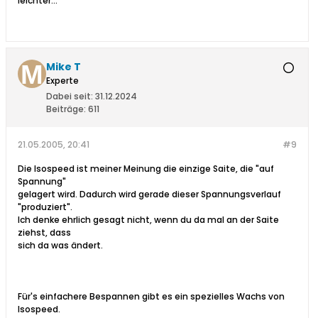
leichter...
Mike T
Experte
Dabei seit:
31.12.2024
Beiträge:
611
21.05.2005, 20:41
#9
Die Isospeed ist meiner Meinung die einzige Saite, die "auf
Spannung"
gelagert wird. Dadurch wird gerade dieser Spannungsverlauf
"produziert".
Ich denke ehrlich gesagt nicht, wenn du da mal an der Saite
ziehst, dass
sich da was ändert.
Für's einfachere Bespannen gibt es ein spezielles Wachs von
Isospeed.