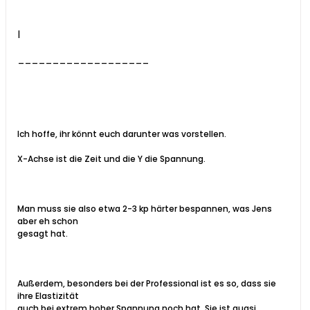
|
___________________
Ich hoffe, ihr könnt euch darunter was vorstellen.
X-Achse ist die Zeit und die Y die Spannung.
Man muss sie also etwa 2-3 kp härter bespannen, was Jens
aber eh schon
gesagt hat.
Außerdem, besonders bei der Professional ist es so, dass sie
ihre Elastizität
auch bei extrem hoher Spannung noch hat. Sie ist quasi