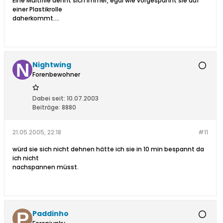
Eine Multifile dehnt sich immer, egal wie vorgespannt sie auf
einer Plastikrolle
daherkommt....
Nightwing
Forenbewohner
Dabei seit:
10.07.2003
Beiträge:
8880
21.05.2005, 22:18
#11
würd sie sich nicht dehnen hätte ich sie in 10 min bespannt da
ich nicht
nachspannen müsst.
Paddinho