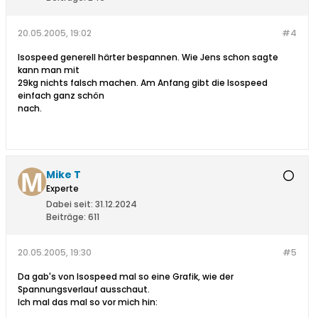
20.05.2005, 19:02
#4
Isospeed generell härter bespannen. Wie Jens schon sagte
kann man mit
29kg nichts falsch machen. Am Anfang gibt die Isospeed
einfach ganz schön
nach.
Mike T
Experte
Dabei seit:
31.12.2024
Beiträge:
611
20.05.2005, 19:30
#5
Da gab's von Isospeed mal so eine Grafik, wie der
Spannungsverlauf ausschaut.
Ich mal das mal so vor mich hin: