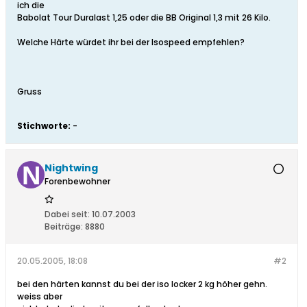
ich die
Babolat Tour Duralast 1,25 oder die BB Original 1,3 mit 26 Kilo.
Welche Härte würdet ihr bei der Isospeed empfehlen?
Gruss
Stichworte:
-
Nightwing
Forenbewohner
Dabei seit:
10.07.2003
Beiträge:
8880
20.05.2005, 18:08
#2
bei den härten kannst du bei der iso locker 2 kg höher gehn.
weiss aber