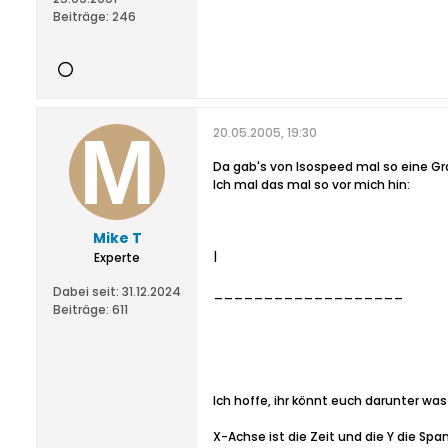
Beiträge:
246
20.05.2005, 19:30
Da gab's von Isospeed mal so eine Gr
Ich mal das mal so vor mich hin:
Mike T
|
Experte
Dabei seit:
31.12.2024
___________________
Beiträge:
611
Ich hoffe, ihr könnt euch darunter was
X-Achse ist die Zeit und die Y die Spa