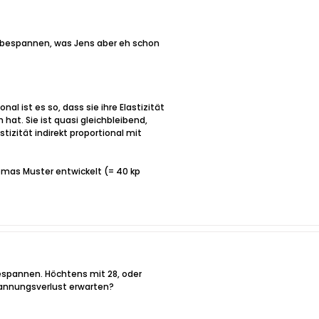
r bespannen, was Jens aber eh schon
al ist es so, dass sie ihre Elastizität
at. Sie ist quasi gleichbleibend,
tizität indirekt proportional mit
homas Muster entwickelt (= 40 kp
 bespannen. Höchtens mit 28, oder
pannungsverlust erwarten?