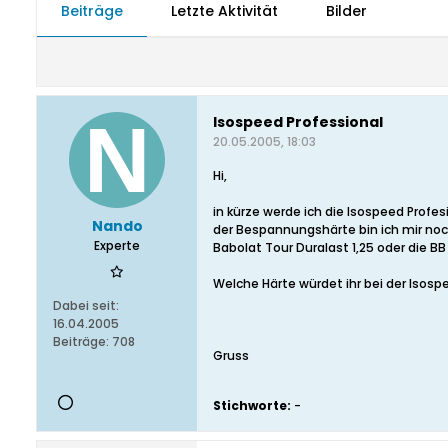
Beiträge
Letzte Aktivität
Bilder
Isospeed Professional
20.05.2005, 18:03
Hi,
in kürze werde ich die Isospeed Profesi
Nando
der Bespannungshärte bin ich mir noch
Experte
Babolat Tour Duralast 1,25 oder die BB O
Welche Härte würdet ihr bei der Isos
Dabei seit:
16.04.2005
Beiträge:
708
Gruss
Stichworte:
-