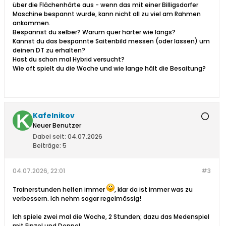
über die Flächenhärte aus - wenn das mit einer Billigsdorfer
Maschine bespannt wurde, kann nicht all zu viel am Rahmen
ankommen.
Bespannst du selber? Warum quer härter wie längs?
Kannst du das bespannte Saitenbild messen (oder lassen) um
deinen DT zu erhalten?
Hast du schon mal Hybrid versucht?
Wie oft spielt du die Woche und wie lange hält die Besaitung?
Kafelnikov
Neuer Benutzer
Dabei seit:
04.07.2026
Beiträge:
5
04.07.2026, 22:01
#3
Trainerstunden helfen immer
, klar da ist immer was zu
verbessern. Ich nehm sogar regelmässig!
Ich spiele zwei mal die Woche, 2 Stunden; dazu das Medenspiel
mit Einzel und Doppel.