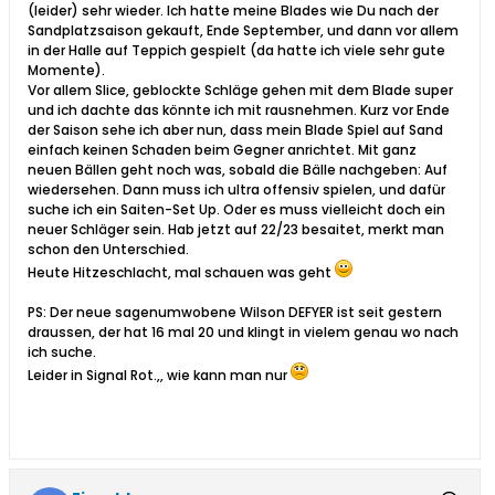
(leider) sehr wieder. Ich hatte meine Blades wie Du nach der
Sandplatzsaison gekauft, Ende September, und dann vor allem
in der Halle auf Teppich gespielt (da hatte ich viele sehr gute
Momente).
Vor allem Slice, geblockte Schläge gehen mit dem Blade super
und ich dachte das könnte ich mit rausnehmen. Kurz vor Ende
der Saison sehe ich aber nun, dass mein Blade Spiel auf Sand
einfach keinen Schaden beim Gegner anrichtet. Mit ganz
neuen Bällen geht noch was, sobald die Bälle nachgeben: Auf
wiedersehen. Dann muss ich ultra offensiv spielen, und dafür
suche ich ein Saiten-Set Up. Oder es muss vielleicht doch ein
neuer Schläger sein. Hab jetzt auf 22/23 besaitet, merkt man
schon den Unterschied.
Heute Hitzeschlacht, mal schauen was geht
PS: Der neue sagenumwobene Wilson DEFYER ist seit gestern
draussen, der hat 16 mal 20 und klingt in vielem genau wo nach
ich suche.
Leider in Signal Rot.,, wie kann man nur