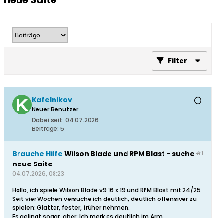
neue Saite
Filter
Kafelnikov
Neuer Benutzer
Dabei seit:
04.07.2026
Beiträge:
5
Brauche Hilfe
Wilson Blade und RPM Blast - suche
#1
neue Saite
04.07.2026, 08:23
Hallo, ich spiele Wilson Blade v9 16 x 19 und RPM Blast mit 24/25.
Seit vier Wochen versuche ich deutlich, deutlich offensiver zu
spielen: Glatter, fester, früher nehmen.
Es gelingt sogar, aber: Ich merk es deutlich im Arm.