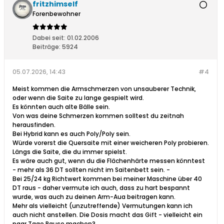
fritzhimself
Forenbewohner
Dabei seit:
01.02.2006
Beiträge:
5924
05.07.2026, 14:43
#4
Meist kommen die Armschmerzen von unsauberer Technik,
oder wenn die Saite zu lange gespielt wird.
Es könnten auch alte Bälle sein.
Von was deine Schmerzen kommen solltest du zeitnah
herausfinden.
Bei Hybrid kann es auch Poly/Poly sein.
Würde vorerst die Quersaite mit einer weicheren Poly probieren.
Längs die Saite, die du immer spielst.
Es wäre auch gut, wenn du die Flächenhärte messen könntest
- mehr als 36 DT sollten nicht im Saitenbett sein. -
Bei 25/24 kg Richtwert kommen bei meiner Maschine über 40
DT raus - daher vermute ich auch, dass zu hart bespannt
wurde, was auch zu deinen Arm-Aua beitragen kann.
Mehr als vielleicht (unzutreffende) Vermutungen kann ich
auch nicht anstellen. Die Dosis macht das Gift - vielleicht ein
paar Tage Pause machen?