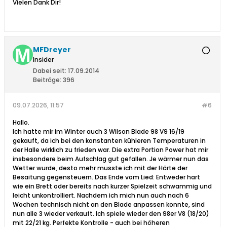
Vielen Dank Dir!
MFDreyer
Insider
Dabei seit:
17.09.2014
Beiträge:
396
09.07.2026, 11:57
#6
Hallo.
Ich hatte mir im Winter auch 3 Wilson Blade 98 V9 16/19
gekauft, da ich bei den konstanten kühleren Temperaturen in
der Halle wirklich zu frieden war. Die extra Portion Power hat mir
insbesondere beim Aufschlag gut gefallen. Je wärmer nun das
Wetter wurde, desto mehr musste ich mit der Härte der
Besaitung gegensteuern. Das Ende vom Lied: Entweder hart
wie ein Brett oder bereits nach kurzer Spielzeit schwammig und
leicht unkontrolliert. Nachdem ich mich nun auch nach 6
Wochen technisch nicht an den Blade anpassen konnte, sind
nun alle 3 wieder verkauft. Ich spiele wieder den 98er V8 (18/20)
mit 22/21 kg. Perfekte Kontrolle - auch bei höheren