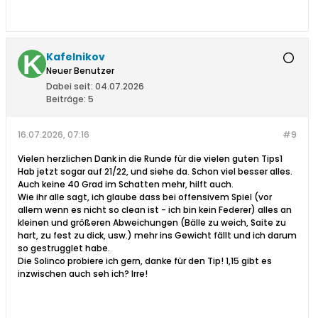
Kafelnikov
Neuer Benutzer
Dabei seit:
04.07.2026
Beiträge:
5
16.07.2026, 07:16
#9
Vielen herzlichen Dank in die Runde für die vielen guten Tips1
Hab jetzt sogar auf 21/22, und siehe da. Schon viel besser alles.
Auch keine 40 Grad im Schatten mehr, hilft auch.
Wie ihr alle sagt, ich glaube dass bei offensivem Spiel (vor
allem wenn es nicht so clean ist - ich bin kein Federer) alles an
kleinen und größeren Abweichungen (Bälle zu weich, Saite zu
hart, zu fest zu dick, usw.) mehr ins Gewicht fällt und ich darum
so gestrugglet habe.
Die Solinco probiere ich gern, danke für den Tip! 1,15 gibt es
inzwischen auch seh ich? Irre!