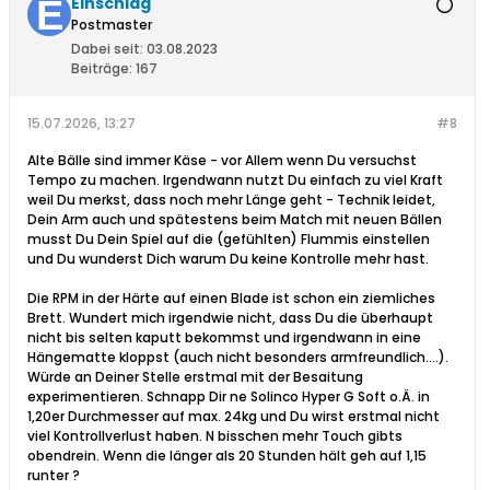
Einschlag
Postmaster
Dabei seit:
03.08.2023
Beiträge:
167
15.07.2026, 13:27
#8
Alte Bälle sind immer Käse - vor Allem wenn Du versuchst
Tempo zu machen. Irgendwann nutzt Du einfach zu viel Kraft
weil Du merkst, dass noch mehr Länge geht - Technik leidet,
Dein Arm auch und spätestens beim Match mit neuen Bällen
musst Du Dein Spiel auf die (gefühlten) Flummis einstellen
und Du wunderst Dich warum Du keine Kontrolle mehr hast.
Die RPM in der Härte auf einen Blade ist schon ein ziemliches
Brett. Wundert mich irgendwie nicht, dass Du die überhaupt
nicht bis selten kaputt bekommst und irgendwann in eine
Hängematte kloppst (auch nicht besonders armfreundlich….).
Würde an Deiner Stelle erstmal mit der Besaitung
experimentieren. Schnapp Dir ne Solinco Hyper G Soft o.Ä. in
1,20er Durchmesser auf max. 24kg und Du wirst erstmal nicht
viel Kontrollverlust haben. N bisschen mehr Touch gibts
obendrein. Wenn die länger als 20 Stunden hält geh auf 1,15
runter ?