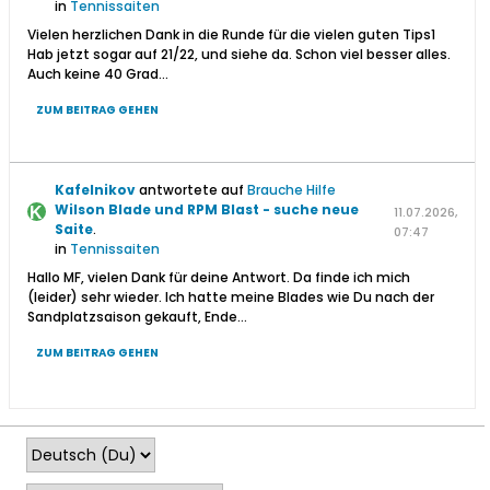
in
Tennissaiten
Vielen herzlichen Dank in die Runde für die vielen guten Tips1
Hab jetzt sogar auf 21/22, und siehe da. Schon viel besser alles.
Auch keine 40 Grad...
ZUM BEITRAG GEHEN
Kafelnikov
antwortete auf
Brauche Hilfe
Wilson Blade und RPM Blast - suche neue
11.07.2026,
Saite
.
07:47
in
Tennissaiten
Hallo MF, vielen Dank für deine Antwort. Da finde ich mich
(leider) sehr wieder. Ich hatte meine Blades wie Du nach der
Sandplatzsaison gekauft, Ende...
ZUM BEITRAG GEHEN