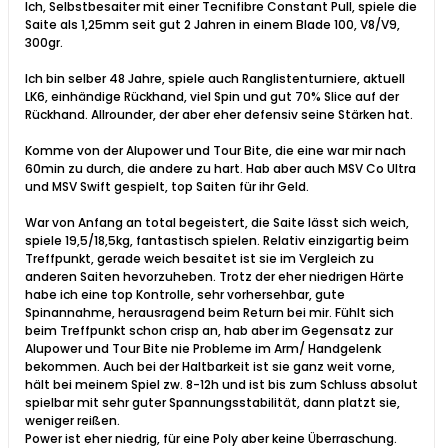
Ich, Selbstbesaiter mit einer Tecnifibre Constant Pull, spiele die
Saite als 1,25mm seit gut 2 Jahren in einem Blade 100, V8/V9,
300gr.
Ich bin selber 48 Jahre, spiele auch Ranglistenturniere, aktuell
LK6, einhändige Rückhand, viel Spin und gut 70% Slice auf der
Rückhand. Allrounder, der aber eher defensiv seine Stärken hat.
Komme von der Alupower und Tour Bite, die eine war mir nach
60min zu durch, die andere zu hart. Hab aber auch MSV Co Ultra
und MSV Swift gespielt, top Saiten für ihr Geld.
War von Anfang an total begeistert, die Saite lässt sich weich,
spiele 19,5/18,5kg, fantastisch spielen. Relativ einzigartig beim
Treffpunkt, gerade weich besaitet ist sie im Vergleich zu
anderen Saiten hevorzuheben. Trotz der eher niedrigen Härte
habe ich eine top Kontrolle, sehr vorhersehbar, gute
Spinannahme, herausragend beim Return bei mir. Fühlt sich
beim Treffpunkt schon crisp an, hab aber im Gegensatz zur
Alupower und Tour Bite nie Probleme im Arm/ Handgelenk
bekommen. Auch bei der Haltbarkeit ist sie ganz weit vorne,
hält bei meinem Spiel zw. 8-12h und ist bis zum Schluss absolut
spielbar mit sehr guter Spannungsstabilität, dann platzt sie,
weniger reißen.
Power ist eher niedrig, für eine Poly aber keine Überraschung.