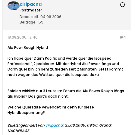
ciripacha
Postmaster
Dabei seit:
04.06.2006
Beiträge:
159
18.08.2006, 12:46
#4
Alu Powr Rough Hybrid
Ich habe quer Darm Pacific und werde quer die Isospeed
Professional 1,2 probieren. Mit der Hybrid Alu Power längs und
Darm quer bin ich sehr zufrieden seit 2 Monaten. Jetzt kommt
noch wegen des Wetters quer die Isospeed dazu
Spielen wirklich nur 3 Leute im Forum die Alu Power Rough längs
als Hybrid? Das gibt's doch nicht.
Welche Quersaite vewendet Ihr denn für diese
Hybridbespannung?
Zuletzt geändert von
ciripacha
;
23.08.2006, 09:00
.
Grund:
NACHFRAGE