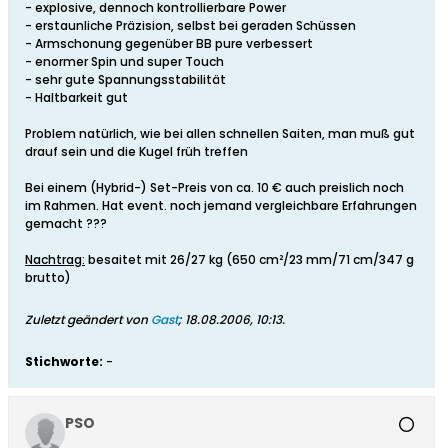
- explosive, dennoch kontrollierbare Power
- erstaunliche Präzision, selbst bei geraden Schüssen
- Armschonung gegenüber BB pure verbessert
- enormer Spin und super Touch
- sehr gute Spannungsstabilität
- Haltbarkeit gut
Problem natürlich, wie bei allen schnellen Saiten, man muß gut
drauf sein und die Kugel früh treffen
Bei einem (Hybrid-) Set-Preis von ca. 10 € auch preislich noch
im Rahmen. Hat event. noch jemand vergleichbare Erfahrungen
gemacht ???
Nachtrag:
besaitet mit 26/27 kg (650 cm²/23 mm/71 cm/347 g
brutto)
Zuletzt geändert von
Gast
;
18.08.2006, 10:13
.
Stichworte:
-
PSO