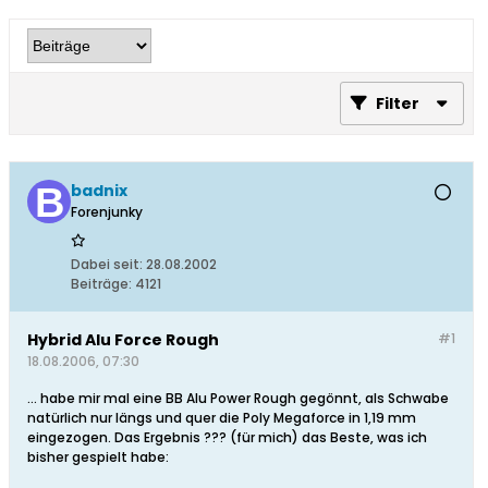
Filter
badnix
Forenjunky
Dabei seit:
28.08.2002
Beiträge:
4121
Hybrid Alu Force Rough
#1
18.08.2006, 07:30
... habe mir mal eine BB Alu Power Rough gegönnt, als Schwabe
natürlich nur längs und quer die Poly Megaforce in 1,19 mm
eingezogen. Das Ergebnis ??? (für mich) das Beste, was ich
bisher gespielt habe: