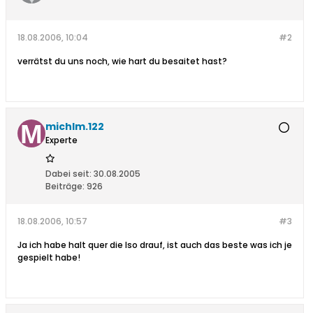
18.08.2006, 10:04
#2
verrätst du uns noch, wie hart du besaitet hast?
michlm.122
Experte
Dabei seit:
30.08.2005
Beiträge:
926
18.08.2006, 10:57
#3
Ja ich habe halt quer die Iso drauf, ist auch das beste was ich je
gespielt habe!