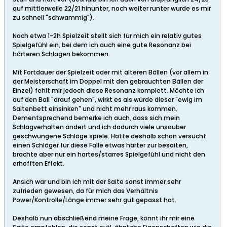
auf mittlerweile 22/21 hinunter, noch weiter runter wurde es mir
zu schnell "schwammig").
Nach etwa 1-2h Spielzeit stellt sich für mich ein relativ gutes
Spielgefühl ein, bei dem ich auch eine gute Resonanz bei
härteren Schlägen bekommen.
Mit Fortdauer der Spielzeit oder mit älteren Bällen (vor allem in
der Meisterschaft im Doppel mit den gebrauchten Bällen der
Einzel) fehlt mir jedoch diese Resonanz komplett. Möchte ich
auf den Ball "drauf gehen", wirkt es als würde dieser "ewig im
Saitenbett einsinken" und nicht mehr raus kommen.
Dementsprechend bemerke ich auch, dass sich mein
Schlagverhalten ändert und ich dadurch viele unsauber
geschwungene Schläge spiele. Hatte deshalb schon versucht
einen Schläger für diese Fälle etwas härter zur besaiten,
brachte aber nur ein hartes/starres Spielgefühl und nicht den
erhofften Effekt.
Ansich war und bin ich mit der Saite sonst immer sehr
zufrieden gewesen, da für mich das Verhältnis
Power/Kontrolle/Länge immer sehr gut gepasst hat.
Deshalb nun abschließend meine Frage, könnt ihr mir eine