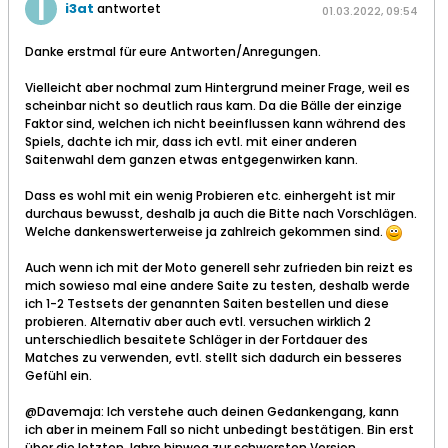
i3at
antwortet
01.03.2022, 09:54
Danke erstmal für eure Antworten/Anregungen.
Vielleicht aber nochmal zum Hintergrund meiner Frage, weil es
scheinbar nicht so deutlich raus kam. Da die Bälle der einzige
Faktor sind, welchen ich nicht beeinflussen kann während des
Spiels, dachte ich mir, dass ich evtl. mit einer anderen
Saitenwahl dem ganzen etwas entgegenwirken kann.
Dass es wohl mit ein wenig Probieren etc. einhergeht ist mir
durchaus bewusst, deshalb ja auch die Bitte nach Vorschlägen.
Welche dankenswerterweise ja zahlreich gekommen sind.
Auch wenn ich mit der Moto generell sehr zufrieden bin reizt es
mich sowieso mal eine andere Saite zu testen, deshalb werde
ich 1-2 Testsets der genannten Saiten bestellen und diese
probieren. Alternativ aber auch evtl. versuchen wirklich 2
unterschiedlich besaitete Schläger in der Fortdauer des
Matches zu verwenden, evtl. stellt sich dadurch ein besseres
Gefühl ein.
@Davemaja: Ich verstehe auch deinen Gedankengang, kann
ich aber in meinem Fall so nicht unbedingt bestätigen. Bin erst
über die letzten Jahre hinweg zur schwersten Version