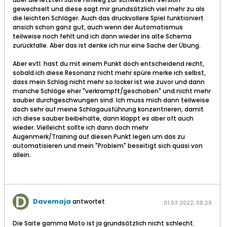
gewechselt und diese sagt mir grundsätzlich viel mehr zu als
die leichten Schläger. Auch das druckvollere Spiel funktioniert
ansich schon ganz gut, auch wenn der Automatismus
teilweise noch fehlt und ich dann wieder ins alte Schema
zurückfalle. Aber das ist denke ich nur eine Sache der Übung.
Aber evtl. hast du mit einem Punkt doch entscheidend recht,
sobald ich diese Resonanz nicht mehr spüre merke ich selbst,
dass mein Schlag nicht mehr so locker ist wie zuvor und dann
manche Schläge eher "verkrampft/geschoben" und nicht mehr
sauber durchgeschwungen sind. Ich muss mich dann teilweise
doch sehr auf meine Schlagausführung konzentrieren, damit
ich diese sauber beibehalte, dann klappt es aber oft auch
wieder. Vielleicht sollte ich dann doch mehr
Augenmerk/Training auf diesen Punkt legen um das zu
automatisieren und mein "Problem" beseitigt sich quasi von
allein.
Davemaja
antwortet
01.03.2022, 08:29
Die Saite gamma Moto ist ja grundsätzlich nicht schlecht.