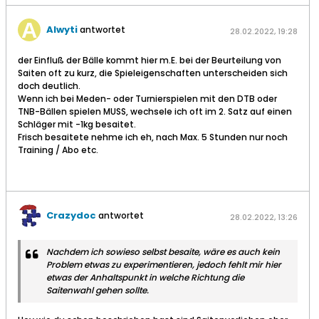
Alwyti
antwortet
28.02.2022, 19:28
der Einfluß der Bälle kommt hier m.E. bei der Beurteilung von
Saiten oft zu kurz, die Spieleigenschaften unterscheiden sich
doch deutlich.
Wenn ich bei Meden- oder Turnierspielen mit den DTB oder
TNB-Bällen spielen MUSS, wechsele ich oft im 2. Satz auf einen
Schläger mit -1kg besaitet.
Frisch besaitete nehme ich eh, nach Max. 5 Stunden nur noch
Training / Abo etc.
Crazydoc
antwortet
28.02.2022, 13:26
Nachdem ich sowieso selbst besaite, wäre es auch kein
Problem etwas zu experimentieren, jedoch fehlt mir hier
etwas der Anhaltspunkt in welche Richtung die
Saitenwahl gehen sollte.