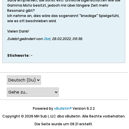
Saite empfehlen, die sonst evtl. ähnliche Eigenschaften wie die
Gamma Moto besitzt, jedoch mir über längere Zeit mehr
Resonanz gibt?
Ich nehme an, dies wäre das sogenannt "knackige" Spielgefühl,
wie es oft beschrieben wird.
Vielen Dank!
Zuletzt geändert von
i3at
;
28.02.2022, 09:38
.
Stichworte:
-
Powered by
vBulletin®
Version 6.2.2
Copyright © 2026 MH Sub I, LLC dba vBulletin. Alle Rechte vorbehalten.
Die Seite wurde um 08:21 erstellt.