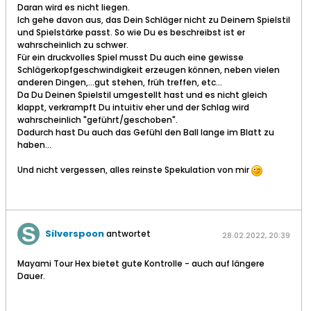
Daran wird es nicht liegen.
Ich gehe davon aus, das Dein Schläger nicht zu Deinem Spielstil
und Spielstärke passt. So wie Du es beschreibst ist er
wahrscheinlich zu schwer.
Für ein druckvolles Spiel musst Du auch eine gewisse
Schlägerkopfgeschwindigkeit erzeugen können, neben vielen
anderen Dingen,...gut stehen, früh treffen, etc...
Da Du Deinen Spielstil umgestellt hast und es nicht gleich
klappt, verkrampft Du intuitiv eher und der Schlag wird
wahrscheinlich "geführt/geschoben".
Dadurch hast Du auch das Gefühl den Ball lange im Blatt zu
haben...
Und nicht vergessen, alles reinste Spekulation von mir
Silverspoon
antwortet
28.02.2022, 20:39
Mayami Tour Hex bietet gute Kontrolle - auch auf längere
Dauer.