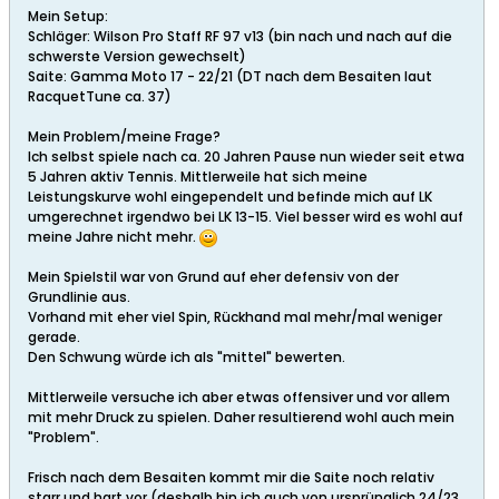
Mein Setup:
Schläger: Wilson Pro Staff RF 97 v13 (bin nach und nach auf die
schwerste Version gewechselt)
Saite: Gamma Moto 17 - 22/21 (DT nach dem Besaiten laut
RacquetTune ca. 37)
Mein Problem/meine Frage?
Ich selbst spiele nach ca. 20 Jahren Pause nun wieder seit etwa
5 Jahren aktiv Tennis. Mittlerweile hat sich meine
Leistungskurve wohl eingependelt und befinde mich auf LK
umgerechnet irgendwo bei LK 13-15. Viel besser wird es wohl auf
meine Jahre nicht mehr.
Mein Spielstil war von Grund auf eher defensiv von der
Grundlinie aus.
Vorhand mit eher viel Spin, Rückhand mal mehr/mal weniger
gerade.
Den Schwung würde ich als "mittel" bewerten.
Mittlerweile versuche ich aber etwas offensiver und vor allem
mit mehr Druck zu spielen. Daher resultierend wohl auch mein
"Problem".
Frisch nach dem Besaiten kommt mir die Saite noch relativ
starr und hart vor (deshalb bin ich auch von ursprünglich 24/23