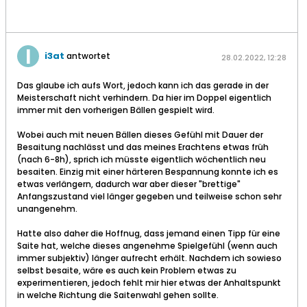
i3at
antwortet
28.02.2022, 12:28
Das glaube ich aufs Wort, jedoch kann ich das gerade in der
Meisterschaft nicht verhindern. Da hier im Doppel eigentlich
immer mit den vorherigen Bällen gespielt wird.
Wobei auch mit neuen Bällen dieses Gefühl mit Dauer der
Besaitung nachlässt und das meines Erachtens etwas früh
(nach 6-8h), sprich ich müsste eigentlich wöchentlich neu
besaiten. Einzig mit einer härteren Bespannung konnte ich es
etwas verlängern, dadurch war aber dieser "brettige"
Anfangszustand viel länger gegeben und teilweise schon sehr
unangenehm.
Hatte also daher die Hoffnug, dass jemand einen Tipp für eine
Saite hat, welche dieses angenehme Spielgefühl (wenn auch
immer subjektiv) länger aufrecht erhält. Nachdem ich sowieso
selbst besaite, wäre es auch kein Problem etwas zu
experimentieren, jedoch fehlt mir hier etwas der Anhaltspunkt
in welche Richtung die Saitenwahl gehen sollte.