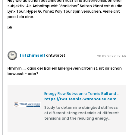
Hey wie du schon beschrieben hast sind Saitenvorlieben eher
subjektiv. Als Anhaltspunkt "ähnlicher" Saiten könntest du die
Lynx Tour, Hyper G, Yonex Poly Tour Spin versuchen. Vielleicht
passt da eine.
LG
fritzhimself
antwortet
28.02.2022, 12:46
Hmmm..... dass der Ball ein Einergievernichter ist, ist dir schon
bewusst - oder?
Energy Flow Between a Tennis Ball and Stringbed
https://twu.tennis-warehouse.com/learning_center/stringbeds.php
Study to determine stringbed stiffness
of different string materials at different
tensions and the resulting energy
return and bounce velocity of tennis
balls.