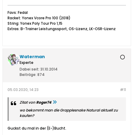
Favs: Fedal
Racket: Yonex Vcore Pro 100 (2018)
String: Yonex Poly Tour Pro 1,15
Extras: B-Trainer Leistungssport, OS-Lizenz, LK-OSR-Lizenz
Waterman
Experte
Dabei seit:
31.10.2014
Beiträge:
874
05.03.2020, 14:23
#11
Zitat von
Roger74
wo bekommt man die Grapplesnake Natural aktuell zu
kaufen?
Guckst du mal in der (E-)Bucht.