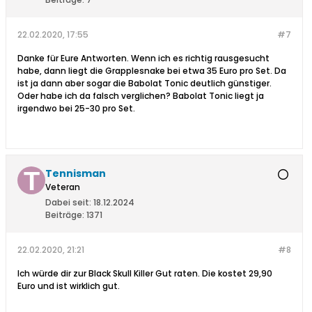
22.02.2020, 17:55
#7
Danke für Eure Antworten. Wenn ich es richtig rausgesucht
habe, dann liegt die Grapplesnake bei etwa 35 Euro pro Set. Da
ist ja dann aber sogar die Babolat Tonic deutlich günstiger.
Oder habe ich da falsch verglichen? Babolat Tonic liegt ja
irgendwo bei 25-30 pro Set.
Tennisman
Veteran
Dabei seit:
18.12.2024
Beiträge:
1371
22.02.2020, 21:21
#8
Ich würde dir zur Black Skull Killer Gut raten. Die kostet 29,90
Euro und ist wirklich gut.