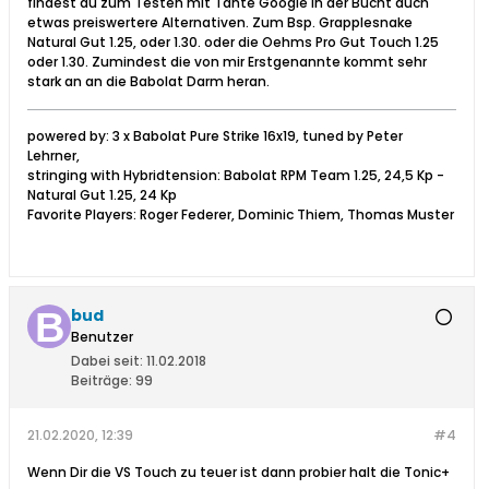
findest du zum Testen mit Tante Google in der Bucht auch
etwas preiswertere Alternativen. Zum Bsp. Grapplesnake
Natural Gut 1.25, oder 1.30. oder die Oehms Pro Gut Touch 1.25
oder 1.30. Zumindest die von mir Erstgenannte kommt sehr
stark an an die Babolat Darm heran.
powered by: 3 x Babolat Pure Strike 16x19, tuned by Peter
Lehrner,
stringing with Hybridtension: Babolat RPM Team 1.25, 24,5 Kp -
Natural Gut 1.25, 24 Kp
Favorite Players: Roger Federer, Dominic Thiem, Thomas Muster
bud
Benutzer
Dabei seit:
11.02.2018
Beiträge:
99
21.02.2020, 12:39
#4
Wenn Dir die VS Touch zu teuer ist dann probier halt die Tonic+