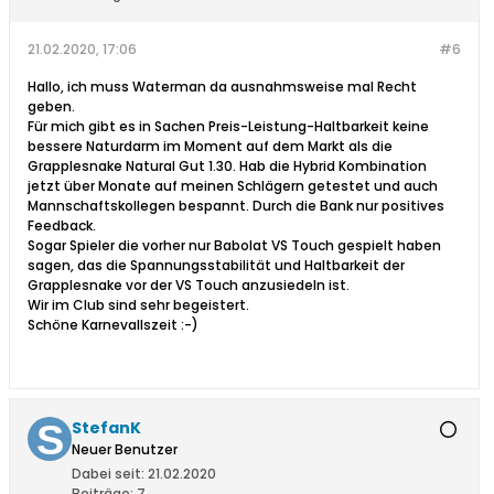
21.02.2020, 17:06
#6
Hallo, ich muss Waterman da ausnahmsweise mal Recht
geben.
Für mich gibt es in Sachen Preis-Leistung-Haltbarkeit keine
bessere Naturdarm im Moment auf dem Markt als die
Grapplesnake Natural Gut 1.30. Hab die Hybrid Kombination
jetzt über Monate auf meinen Schlägern getestet und auch
Mannschaftskollegen bespannt. Durch die Bank nur positives
Feedback.
Sogar Spieler die vorher nur Babolat VS Touch gespielt haben
sagen, das die Spannungsstabilität und Haltbarkeit der
Grapplesnake vor der VS Touch anzusiedeln ist.
Wir im Club sind sehr begeistert.
Schöne Karnevallszeit :-)
StefanK
Neuer Benutzer
Dabei seit:
21.02.2020
Beiträge:
7