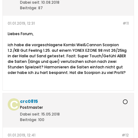
Dabei seit:
10.08.2018
Beiträge:
87
01.01.2019, 12:31
#11
Liebes Forum,
ich habe die vorgeschlagene Kombi WeißCannon Scorpion
1.2./KB Gut Feeling 1.25. auf einem YONEX EZONE 98 mit 26/25kg
in der Halle auf Sand getestet. Fazit: Super Touch/Gefühl ABER
die Saiten (längs und quer) verrutschen schon nach zwei
Stunden Spielzeit? Harmonieren die Saiten einfach nicht gut
oder habe ich zu hart bespannt. Hat die Scorpion zu viel Profil?
crc0815
Postmaster
Dabei seit:
15.05.2018
Beiträge:
100
01.01.2019, 12:41
#12