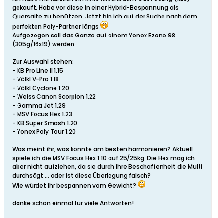
gekauft. Habe vor diese in einer Hybrid-Bespannung als
Quersaite zu benützen. Jetzt bin ich auf der Suche nach dem
perfekten Poly-Partner längs
Aufgezogen soll das Ganze auf einem Yonex Ezone 98
(305g/16x19) werden:
Zur Auswahl stehen:
- KB Pro Line II 1.15
- Völkl V-Pro 1.18
- Völkl Cyclone 1.20
- Weiss Canon Scorpion 1.22
- Gamma Jet 1.29
- MSV Focus Hex 1.23
- KB Super Smash 1.20
- Yonex Poly Tour 1.20
Was meint ihr, was könnte am besten harmonieren? Aktuell
spiele ich die MSV Focus Hex 1.10 auf 25/25kg. Die Hex mag ich
aber nicht aufziehen, da sie durch ihre Beschaffenheit die Multi
durchsägt ... oder ist diese Überlegung falsch?
Wie würdet ihr bespannen vom Gewicht?
danke schon einmal für viele Antworten!