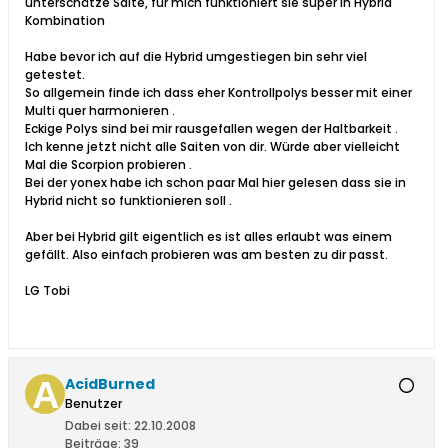
unterschätze Saite, für mich funktioniert sie super in Hybrid
Kombination
Habe bevor ich auf die Hybrid umgestiegen bin sehr viel
getestet.
So allgemein finde ich dass eher Kontrollpolys besser mit einer
Multi quer harmonieren .
Eckige Polys sind bei mir rausgefallen wegen der Haltbarkeit .
Ich kenne jetzt nicht alle Saiten von dir. Würde aber vielleicht
Mal die Scorpion probieren .
Bei der yonex habe ich schon paar Mal hier gelesen dass sie in
Hybrid nicht so funktionieren soll .
Aber bei Hybrid gilt eigentlich es ist alles erlaubt was einem
gefällt. Also einfach probieren was am besten zu dir passt.
LG Tobi
AcidBurned
Benutzer
Dabei seit:
22.10.2008
Beiträge:
39