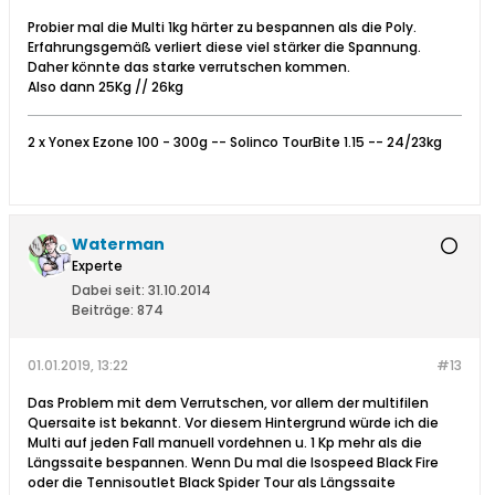
Probier mal die Multi 1kg härter zu bespannen als die Poly.
Erfahrungsgemäß verliert diese viel stärker die Spannung.
Daher könnte das starke verrutschen kommen.
Also dann 25Kg // 26kg
2 x Yonex Ezone 100 - 300g -- Solinco TourBite 1.15 -- 24/23kg
Waterman
Experte
Dabei seit:
31.10.2014
Beiträge:
874
01.01.2019, 13:22
#13
Das Problem mit dem Verrutschen, vor allem der multifilen
Quersaite ist bekannt. Vor diesem Hintergrund würde ich die
Multi auf jeden Fall manuell vordehnen u. 1 Kp mehr als die
Längssaite bespannen. Wenn Du mal die Isospeed Black Fire
oder die Tennisoutlet Black Spider Tour als Längssaite