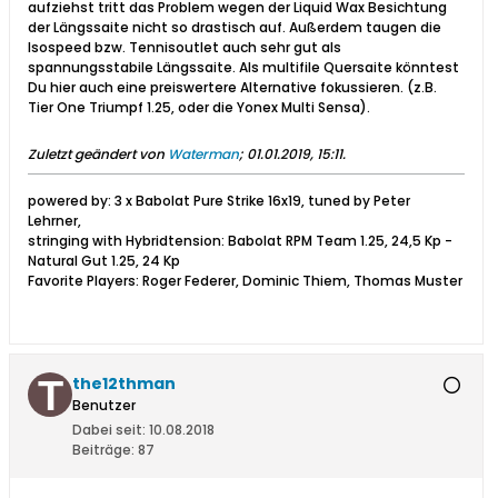
aufziehst tritt das Problem wegen der Liquid Wax Besichtung
der Längssaite nicht so drastisch auf. Außerdem taugen die
Isospeed bzw. Tennisoutlet auch sehr gut als
spannungsstabile Längssaite. Als multifile Quersaite könntest
Du hier auch eine preiswertere Alternative fokussieren. (z.B.
Tier One Triumpf 1.25, oder die Yonex Multi Sensa).
Zuletzt geändert von
Waterman
;
01.01.2019, 15:11
.
powered by: 3 x Babolat Pure Strike 16x19, tuned by Peter
Lehrner,
stringing with Hybridtension: Babolat RPM Team 1.25, 24,5 Kp -
Natural Gut 1.25, 24 Kp
Favorite Players: Roger Federer, Dominic Thiem, Thomas Muster
the12thman
Benutzer
Dabei seit:
10.08.2018
Beiträge:
87