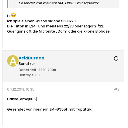
Gesendet von meinem SM-G955F mit Tapatalk
Hi
Ich spiele einen Wilson six one 95 18x20.
Die Triton in 1,24 . Und meistens 22/23 oder sogar 21/22.
Quer ganz oft die Micronite , Darm oder die X-one Biphase
AcidBurned
Benutzer
Dabei seit:
22.10.2008
Beiträge:
39
04.12.2018, 16:35
#8
Danke[emoji106]
Gesendet von meinem SM-G955F mit Tapatalk