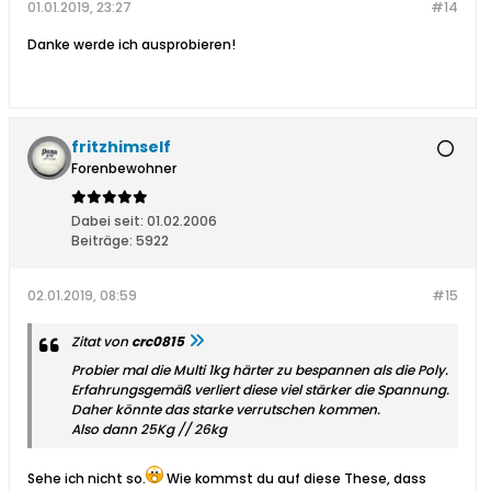
01.01.2019, 23:27
#14
Danke werde ich ausprobieren!
fritzhimself
Forenbewohner
Dabei seit:
01.02.2006
Beiträge:
5922
02.01.2019, 08:59
#15
Zitat von
crc0815
Probier mal die Multi 1kg härter zu bespannen als die Poly.
Erfahrungsgemäß verliert diese viel stärker die Spannung.
Daher könnte das starke verrutschen kommen.
Also dann 25Kg // 26kg
Sehe ich nicht so.
Wie kommst du auf diese These, dass