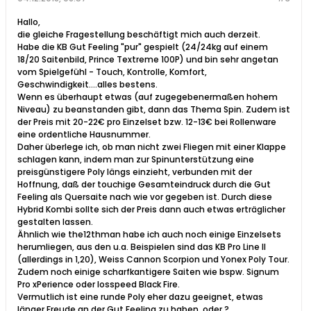
Hallo,
die gleiche Fragestellung beschäftigt mich auch derzeit.
Habe die KB Gut Feeling "pur" gespielt (24/24kg auf einem
18/20 Saitenbild, Prince Textreme 100P) und bin sehr angetan
vom Spielgefühl - Touch, Kontrolle, Komfort,
Geschwindigkeit....alles bestens.
Wenn es überhaupt etwas (auf zugegebenermaßen hohem
Niveau) zu beanstanden gibt, dann das Thema Spin. Zudem ist
der Preis mit 20-22€ pro Einzelset bzw. 12-13€ bei Rollenware
eine ordentliche Hausnummer.
Daher überlege ich, ob man nicht zwei Fliegen mit einer Klappe
schlagen kann, indem man zur Spinunterstützung eine
preisgünstigere Poly längs einzieht, verbunden mit der
Hoffnung, daß der touchige Gesamteindruck durch die Gut
Feeling als Quersaite nach wie vor gegeben ist. Durch diese
Hybrid Kombi sollte sich der Preis dann auch etwas erträglicher
gestalten lassen.
Ähnlich wie the12thman habe ich auch noch einige Einzelsets
herumliegen, aus den u.a. Beispielen sind das KB Pro Line II
(allerdings in 1,20), Weiss Cannon Scorpion und Yonex Poly Tour.
Zudem noch einige scharfkantigere Saiten wie bspw. Signum
Pro xPerience oder Iosspeed Black Fire.
Vermutlich ist eine runde Poly eher dazu geeignet, etwas
länger Freude an der Gut Feeling zu haben, oder ?