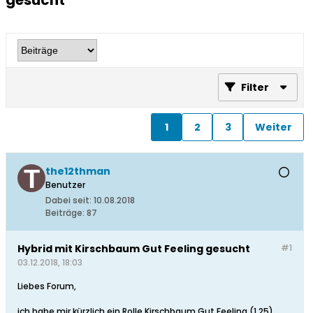
gesucht
Filter
1
2
3
Weiter
the12thman
Benutzer
Dabei seit:
10.08.2018
Beiträge:
87
Hybrid mit Kirschbaum Gut Feeling gesucht
#1
03.12.2018, 18:03
Liebes Forum,
ich habe mir kürzlich ein Rolle Kirschbaum Gut Feeling (1.25)