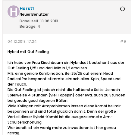
Horst1
Neuer Benutzer
Dabei seit:
13.06.2013
Beiträge:
4
04.12.2018, 17:24
#9
Hybrid mit Gut Feeling
Ich habe von Frau Kirschbaum ein Hybridset bestehent aus der
Gut Feeling 1,25 und der Helix in 1,2 erhalten.
M.E. eine geniale Kombination. Bei 25/25 auf einem Head
Radical Pro bespannt stimmte einfach alles. Spin, Speed und
der Touch.
Die Gut Feeling ist jedoch nicht die haltbarste Saite. Je nach
Spielweise 4 Stunden (viel Topspin) oder evtl. auch 20 Stunden
bei gerade geschlagenen Bällen.
Viele Kollegen mit Armproblemen lassen diese Kombi bei mir
bespannen und sind total glücklich damit. Denn der große
Vorteil dieser Hybrid-Kombi ist die ausgezeichnete Arm-
Schulterschonung.
Wer bereit ist ein wenig mehr zu investieren ist hier genau
richtig.