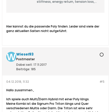
stiffness, energy return, tension loss,
peak impact force, impact tension
increase, dwell time, deflection, etc., for
user-defined impact conditions
including string tension and swing
speed.
Hier kannst du die passende Poly finden. Leider sind viele der
ganz aktuellen Saiten nicht aufgeführt.
Wiesel93
Postmaster
Dabei seit:
17.11.2017
Beiträge:
185
04.12.2018, 11:32
#5
Hallo zusammen ,
Ich spiele auch Multi/Darm Hybrid mit einer Poly längs.
Meine Kombi ist die Signum Pro Triton längs und Quer
verschiedenen Multis oder Darm. Die Triton ist eine sehr