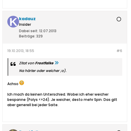
kadauz
Insider
Dabei seit:
12.07.2013
Beiträge:
329
19.10.2013, 18:55
#6
Zitat von
Frostfalke
Na härter oder weicher ;o).
Achso
Ich mach da keinen Unterschied. Wobei ich eher weicher
bespanne (Polys <=24). Je weicher, desto mehr Spin. Das gilt
aber generell bei jeder Saite.