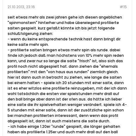
21.10.2013, 23:16
#15
seit etwas mehr als zwei jahren gehe ich diesen angeblichen
"spinmonstern" hinterher und habe überwiegend profilierte
saiten gespielt. kurz gefaßt könnte ich bis jetzt folgende
schlußfolgerung ziehen:
- wenn du keine entsprechende technik hast dann bringt dir
keine saite mehr spin.
- profilierte saiten bringen etwas mehr spin als runde. dabei
finde ich jedoch daß man höchstens von 10% mehr spin reden
kann, und zwar nur so lange die saite "frisch" ist, also sich das
profil noch nicht abgespielt hat. dann ziehen die "ehemals
profilierten" mit den "von haus aus runden" ziemlich gleich.
hier ist dann auch in betracht zu ziehen, wie lange die saiten
bei einem halten - spiele ich 20 stunden mit einer saite, dann
ist es eher witzlos eine profilierte reinzugeben, mit der ich dann
wohl tatsächlich die ersten vier spielstunden mehr drall auf
den ball bringe aber dann ist der ofen aus. da hätte ich lieber
eine saite die ihr spielverhalten weniger verändert. spiele ich 4-
5 stunden mit einer saite, dann ist der zusätzliche spin schon
bei manchen profilierten interessant, denn wenn das profil
abgespielt ist, dann ist auch meistens die saite durch.
- ich habe einige 1.20er "runde" gespielt, die länger gehalten
haben als profilierte 1.25er und auch mehr drall auf den ball