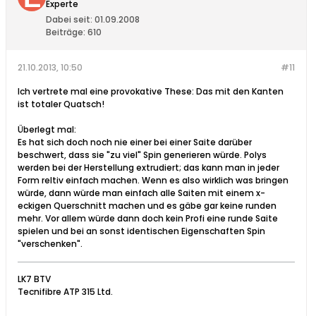
Experte
Dabei seit:
01.09.2008
Beiträge:
610
21.10.2013, 10:50
#11
Ich vertrete mal eine provokative These: Das mit den Kanten
ist totaler Quatsch!
Überlegt mal:
Es hat sich doch noch nie einer bei einer Saite darüber
beschwert, dass sie "zu viel" Spin generieren würde. Polys
werden bei der Herstellung extrudiert; das kann man in jeder
Form reltiv einfach machen. Wenn es also wirklich was bringen
würde, dann würde man einfach alle Saiten mit einem x-
eckigen Querschnitt machen und es gäbe gar keine runden
mehr. Vor allem würde dann doch kein Profi eine runde Saite
spielen und bei an sonst identischen Eigenschaften Spin
"verschenken".
LK7 BTV
Tecnifibre ATP 315 Ltd.