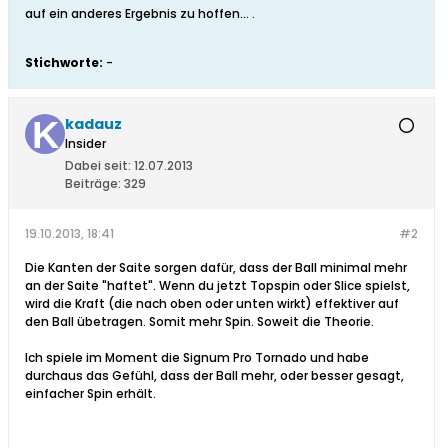
auf ein anderes Ergebnis zu hoffen… .
Stichworte:
-
kadauz
Insider
Dabei seit:
12.07.2013
Beiträge:
329
19.10.2013, 18:41
#2
Die Kanten der Saite sorgen dafür, dass der Ball minimal mehr
an der Saite "haftet". Wenn du jetzt Topspin oder Slice spielst,
wird die Kraft (die nach oben oder unten wirkt) effektiver auf
den Ball übetragen. Somit mehr Spin. Soweit die Theorie.
Ich spiele im Moment die Signum Pro Tornado und habe
durchaus das Gefühl, dass der Ball mehr, oder besser gesagt,
einfacher Spin erhält.