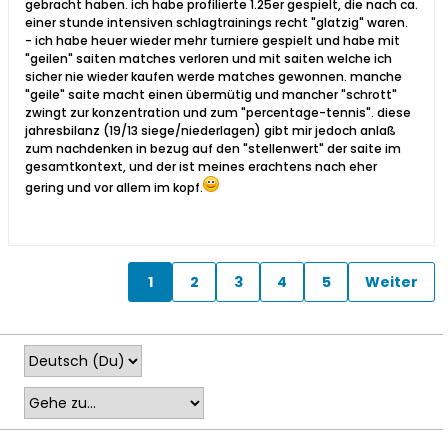
gebracht haben. ich habe profilierte 1.25er gespielt, die nach ca.
einer stunde intensiven schlagtrainings recht "glatzig" waren.
- ich habe heuer wieder mehr turniere gespielt und habe mit
"geilen" saiten matches verloren und mit saiten welche ich
sicher nie wieder kaufen werde matches gewonnen. manche
"geile" saite macht einen übermütig und mancher "schrott"
zwingt zur konzentration und zum "percentage-tennis". diese
jahresbilanz (19/13 siege/niederlagen) gibt mir jedoch anlaß
zum nachdenken in bezug auf den "stellenwert" der saite im
gesamtkontext, und der ist meines erachtens nach eher
gering und vor allem im kopf.
1
2
3
4
5
Weiter