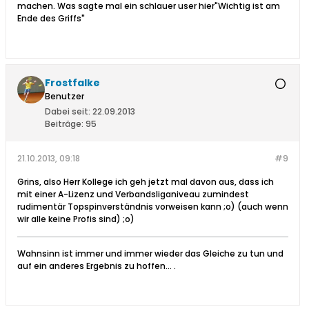
machen. Was sagte mal ein schlauer user hier"Wichtig ist am
Ende des Griffs"
Frostfalke
Benutzer
Dabei seit:
22.09.2013
Beiträge:
95
21.10.2013, 09:18
#9
Grins, also Herr Kollege ich geh jetzt mal davon aus, dass ich
mit einer A-Lizenz und Verbandsliganiveau zumindest
rudimentär Topspinverständnis vorweisen kann ;o) (auch wenn
wir alle keine Profis sind) ;o)
Wahnsinn ist immer und immer wieder das Gleiche zu tun und
auf ein anderes Ergebnis zu hoffen… .