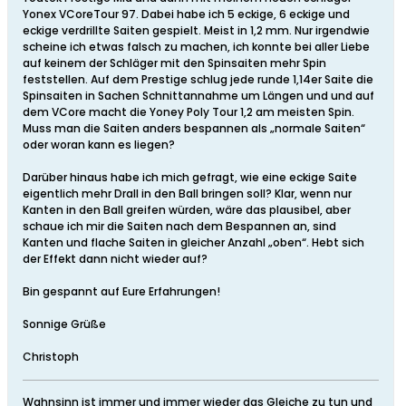
Yonex VCoreTour 97. Dabei habe ich 5 eckige, 6 eckige und
eckige verdrillte Saiten gespielt. Meist in 1,2 mm. Nur irgendwie
scheine ich etwas falsch zu machen, ich konnte bei aller Liebe
auf keinem der Schläger mit den Spinsaiten mehr Spin
feststellen. Auf dem Prestige schlug jede runde 1,14er Saite die
Spinsaiten in Sachen Schnittannahme um Längen und und auf
dem VCore macht die Yoney Poly Tour 1,2 am meisten Spin.
Muss man die Saiten anders bespannen als „normale Saiten“
oder woran kann es liegen?
Darüber hinaus habe ich mich gefragt, wie eine eckige Saite
eigentlich mehr Drall in den Ball bringen soll? Klar, wenn nur
Kanten in den Ball greifen würden, wäre das plausibel, aber
schaue ich mir die Saiten nach dem Bespannen an, sind
Kanten und flache Saiten in gleicher Anzahl „oben“. Hebt sich
der Effekt dann nicht wieder auf?
Bin gespannt auf Eure Erfahrungen!
Sonnige Grüße
Christoph
Wahnsinn ist immer und immer wieder das Gleiche zu tun und