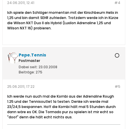
24.06.2011, 12:41
#4
Ich spiele den Schläger momentan mit der Kirschbeum Helix in
1,25 und bin damit SEHR zufrieden. Trotzdem werde ich in Kürze
die Wilson NXT Duo II als Hybrid (Luxilon Adrenaline 1,25 und
Wilson NXT 16) probieren.
Pepe.Tennis
Postmaster
Dabei seit:
23.03.2008
Beiträge:
275
25.06.2011, 17:22
#5
Ich werde nun auch mal die Kombi aus der Adrenaline Rough
1.25 und der Tennisoutlet 1a testen. Denke ich werde mal
23/24,5 bespannen. Hoff die Kombi hält mal 5 Stunden durch
dann wäre es OK. Die Torrnado pur zu spielen ist mir echt so
"doof" denn die hält echt nichts aus.