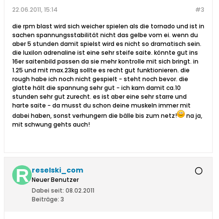
22.06.2011, 15:14
#3
die rpm blast wird sich weicher spielen als die tornado und ist in
sachen spannungsstabilität nicht das gelbe vom ei. wenn du
aber 5 stunden damit spielst wird es nicht so dramatisch sein.
die luxilon adrenaline ist eine sehr steife saite. könnte gut ins
16er saitenbild passen da sie mehr kontrolle mit sich bringt. in
1.25 und mit max.23kg sollte es recht gut funktionieren. die
rough habe ich noch nicht gespielt - steht noch bevor. die
glatte hält die spannung sehr gut - ich kam damit ca.10
stunden sehr gut zurecht. es ist aber eine sehr starre und
harte saite - da musst du schon deine muskeln immer mit
dabei haben, sonst verhungern die bälle bis zum netz!
na ja,
mit schwung gehts auch!
reselski_com
Neuer Benutzer
Dabei seit:
08.02.2011
Beiträge:
3