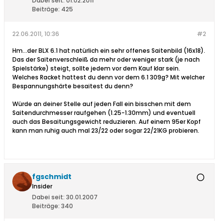
Dabei seit:
01.02.2011
Beiträge:
425
22.06.2011, 10:36
#2
Hm...der BLX 6.1 hat natürlich ein sehr offenes Saitenbild (16x18).
Das der Saitenverschleiß da mehr oder weniger stark (je nach
Spielstärke) steigt, sollte jedem vor dem Kauf klar sein.
Welches Racket hattest du denn vor dem 6.1 309g? Mit welcher
Bespannungshärte besaitest du denn?
Würde an deiner Stelle auf jeden Fall ein bisschen mit dem
Saitendurchmesser raufgehen (1.25-1.30mm) und eventuell
auch das Besaitungsgewicht reduzieren. Auf einem 95er Kopf
kann man ruhig auch mal 23/22 oder sogar 22/21KG probieren.
fgschmidt
Insider
Dabei seit:
30.01.2007
Beiträge:
340