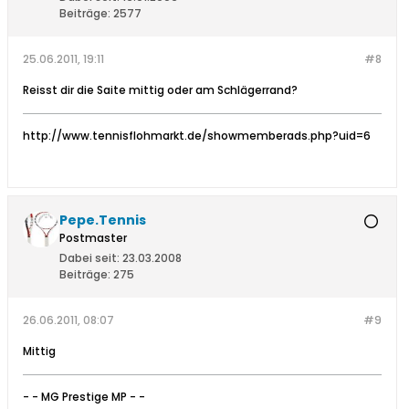
Beiträge:
2577
25.06.2011, 19:11
#8
Reisst dir die Saite mittig oder am Schlägerrand?
http://www.tennisflohmarkt.de/showmemberads.php?uid=6
Pepe.Tennis
Postmaster
Dabei seit:
23.03.2008
Beiträge:
275
26.06.2011, 08:07
#9
Mittig
- - MG Prestige MP - -