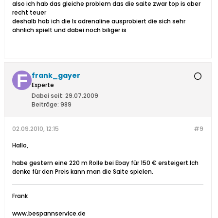
also ich hab das gleiche problem das die saite zwar top is aber
recht teuer
deshalb hab ich die lx adrenaline ausprobiert die sich sehr
ähnlich spielt und dabei noch biliger is
frank_gayer
Experte
Dabei seit:
29.07.2009
Beiträge:
989
02.09.2010, 12:15
#9
Hallo,
habe gestern eine 220 m Rolle bei Ebay für 150 € ersteigert.Ich
denke für den Preis kann man die Saite spielen.
Frank
www.bespannservice.de