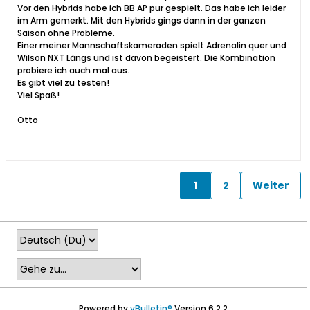
Vor den Hybrids habe ich BB AP pur gespielt. Das habe ich leider
im Arm gemerkt. Mit den Hybrids gings dann in der ganzen
Saison ohne Probleme.
Einer meiner Mannschaftskameraden spielt Adrenalin quer und
Wilson NXT Längs und ist davon begeistert. Die Kombination
probiere ich auch mal aus.
Es gibt viel zu testen!
Viel Spaß!
Otto
1
2
Weiter
Powered by
vBulletin®
Version 6.2.2