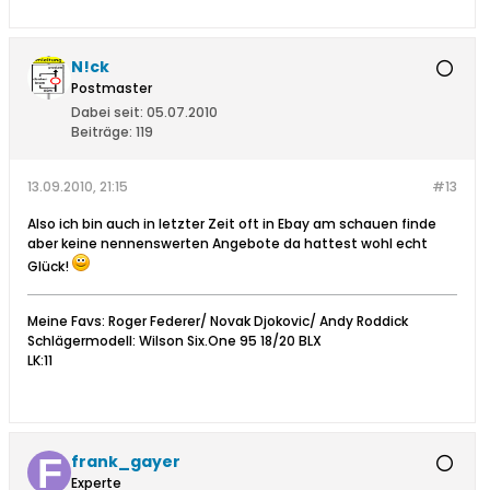
N!ck
Postmaster
Dabei seit:
05.07.2010
Beiträge:
119
13.09.2010, 21:15
#13
Also ich bin auch in letzter Zeit oft in Ebay am schauen finde
aber keine nennenswerten Angebote da hattest wohl echt
Glück!
Meine Favs: Roger Federer/ Novak Djokovic/ Andy Roddick
Schlägermodell: Wilson Six.One 95 18/20 BLX
LK:11
frank_gayer
Experte