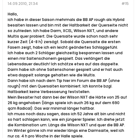
14.09.2010, 21:34
#15
Hallo,
ich habe in dieser Saison mehrmals die BB AP rough als Hybrid
besaiten lassen und bin mit der Haltbarkeit der Querseite nicht
so zufrieden. Ich habe Darm, XCEL, Wilson NXT, und andere
Multis quer probiert. Die Quersaite wurde schon nach sehr
kurzer Zeit (4-8 h) zersägt. Sobald die Quersaite die ersten
Fasern zeigt, habe ich ein leicht geändertes Schlaggefühl.
Ich habe auch 2 Schläger gleichzeitig bespannen lassen und
einen mir Saitenschonern gespielt. Das verlängert die
Lebensdauer deutlich! Ich schätze etwa auf das doppelte.
Darm habe ich ohne Saitenschoner gespielt und er hat auch
etwa doppelt solange gehalten wie die Multis.
Dann habe ich nach dem Tip hier im Forum die BB AP (ohne
rough) mit den Quersaiten kombiniert. Ich konnte bzgl.
Haltbarkeit keine Verbesserung feststellen.
Mein Besaiter hat dann bei der Wilson NXT die Härte von 25 auf
26 kg angehoben (längs spiele ich auch 26 kg auf dem 690
qcm Radical). Das war minimal länger haltbar.
Ich muss noch dazu sagen, dass ich 52 Jahre alt bin und nicht
so hart schlagen kann, wie ein jüngerer Spieler. Ich drehe jetzt
die Kombination um: Längs die Wilson NXT und quer die BB AP.
Im Winter gönne ich mir wieder längs eine Darmsaite, weil ich
nur ca. 4 h pro Woche in der Halle spiele.