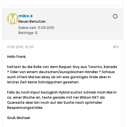
mike.k
Neuer Benutzer
Dabei seit:
11.09.2010
Beiträge:
5
11.09.2010, 10:20
#11
Hallo Frank,
hattest du die Rolle von dem Raquet Guy aus Toronto, Kanada
? Oder von einem deutschen/europäischen Händler ? Schaue
auch öfters Mal bei ebay ob ich was günstiges finde aber in
letzter Zeit keine Schnäppchen gesehen.
Falls du noch Input bezüglich Hybrid suchst schreib mich Mal in
ca. einer Woche an, teste gerade mit ner Wilson NXT als
Querseite aber bin noch auf der Suche nach optimaler
Bespannungsstärke.
Gruß Michael