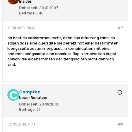
Insider
Dabei seit:
30.01.2007
Beiträge:
340
21.08.2010, 08:41
#7
da hast du vollkommen recht, denn aus erfahrung kann ich
sagen dass eine quersaite die perfekt mit einer bestimmten
laengssaite zusammenpasst, in kombinaation mit einer
anderen laengssaite eine absolute flop-kombination ergibt,
obwohl die eigenschaften der laengssaiten recht aehnlich
sind.
Compton
Neuer Benutzer
Dabei seit:
29.08.2010
Beiträge:
21
02.09.2010, 11:41
#8