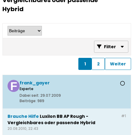
Vergleichbares oder passende
Hybrid
Filter
1
2
Weiter
frank_gayer
Experte
Dabei seit:
29.07.2009
Beiträge:
989
Brauche Hilfe
Luxilon BB AP Rough -
#1
Vergleichbares oder passende Hybrid
20.08.2010, 22:43