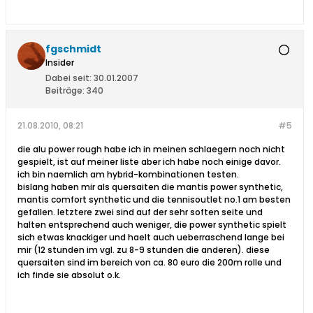
fgschmidt
Insider
Dabei seit:
30.01.2007
Beiträge:
340
21.08.2010, 08:21
#5
die alu power rough habe ich in meinen schlaegern noch nicht
gespielt, ist auf meiner liste aber ich habe noch einige davor.
ich bin naemlich am hybrid-kombinationen testen.
bislang haben mir als quersaiten die mantis power synthetic,
mantis comfort synthetic und die tennisoutlet no.1 am besten
gefallen. letztere zwei sind auf der sehr soften seite und
halten entsprechend auch weniger, die power synthetic spielt
sich etwas knackiger und haelt auch ueberraschend lange bei
mir (12 stunden im vgl. zu 8-9 stunden die anderen). diese
quersaiten sind im bereich von ca. 80 euro die 200m rolle und
ich finde sie absolut o.k.