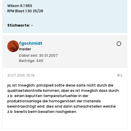
Wilson 6.1 95S
RPM Blast 1.30 25/26
Stichworte:
-
fgschmidt
Insider
Dabei seit:
30.01.2007
Beiträge:
340
21.07.2010, 16:19
#2
ja, ist moeglich. prinzipiell sollte diese saite nicht durch die
qualitaetskontrolle kommen, aber es ist moeglich dass durch
z.b. einen kaputten temperaturfuehler in der
produktionsanlage die homogenitaet der materials
beeintraechtigt wird. dies sind dann schwachstellen welche
z.b. bereits beim besaiten nachgeben.