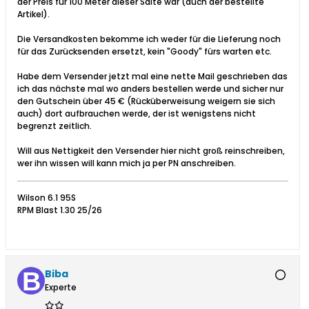
der Preis für 100 Meter dieser Saite war (auch der bestellte
Artikel).
Die Versandkosten bekomme ich weder für die Lieferung noch
für das Zurücksenden ersetzt, kein "Goody" fürs warten etc.
Habe dem Versender jetzt mal eine nette Mail geschrieben das
ich das nächste mal wo anders bestellen werde und sicher nur
den Gutschein über 45 € (Rücküberweisung weigern sie sich
auch) dort aufbrauchen werde, der ist wenigstens nicht
begrenzt zeitlich.
Will aus Nettigkeit den Versender hier nicht groß reinschreiben,
wer ihn wissen will kann mich ja per PN anschreiben.
Wilson 6.1 95S
RPM Blast 1.30 25/26
Biba
Experte