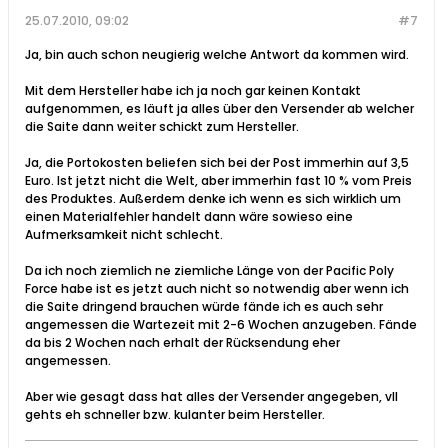
25.07.2010, 09:02
#7
Ja, bin auch schon neugierig welche Antwort da kommen wird.
Mit dem Hersteller habe ich ja noch gar keinen Kontakt
aufgenommen, es läuft ja alles über den Versender ab welcher
die Saite dann weiter schickt zum Hersteller.
Ja, die Portokosten beliefen sich bei der Post immerhin auf 3,5
Euro. Ist jetzt nicht die Welt, aber immerhin fast 10 % vom Preis
des Produktes. Außerdem denke ich wenn es sich wirklich um
einen Materialfehler handelt dann wäre sowieso eine
Aufmerksamkeit nicht schlecht.
Da ich noch ziemlich ne ziemliche Länge von der Pacific Poly
Force habe ist es jetzt auch nicht so notwendig aber wenn ich
die Saite dringend brauchen würde fände ich es auch sehr
angemessen die Wartezeit mit 2-6 Wochen anzugeben. Fände
da bis 2 Wochen nach erhalt der Rücksendung eher
angemessen.
Aber wie gesagt dass hat alles der Versender angegeben, vll
gehts eh schneller bzw. kulanter beim Hersteller.