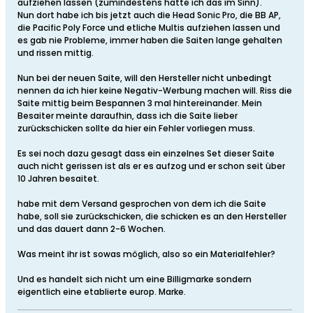
aufziehen lassen (zumindestens hatte ich das im Sinn).
Nun dort habe ich bis jetzt auch die Head Sonic Pro, die BB AP,
die Pacific Poly Force und etliche Multis aufziehen lassen und
es gab nie Probleme, immer haben die Saiten lange gehalten
und rissen mittig.
Nun bei der neuen Saite, will den Hersteller nicht unbedingt
nennen da ich hier keine Negativ-Werbung machen will. Riss die
Saite mittig beim Bespannen 3 mal hintereinander. Mein
Besaiter meinte daraufhin, dass ich die Saite lieber
zurückschicken sollte da hier ein Fehler vorliegen muss.
Es sei noch dazu gesagt dass ein einzelnes Set dieser Saite
auch nicht gerissen ist als er es aufzog und er schon seit über
10 Jahren besaitet.
habe mit dem Versand gesprochen von dem ich die Saite
habe, soll sie zurückschicken, die schicken es an den Hersteller
und das dauert dann 2-6 Wochen.
Was meint ihr ist sowas möglich, also so ein Materialfehler?
Und es handelt sich nicht um eine Billigmarke sondern
eigentlich eine etablierte europ. Marke.