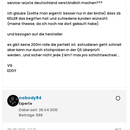
service-wüste deutschland verständlich machen???
ich glaube (sollte man eigentl. besser nur in der kirche) dass zb
KELLER das begiffen hat und zufriedene kunden wünscht.
(meine theese, da ich noch nie dort gekauft habe).
und bezogen auf die hersteller:
es gibt keine 200m rolle die perfekt ist. extrudieren geht schnell
aber kann nur durch stichproben in der QS überprüft
werden...und sicher nicht jede 2 km!! max pro schichtwechsel....
VG
EDDY
nobody84
Experte
Dabei seit:
26.04.2010
Beiträge:
568
25.08.2010, 07:13
#13