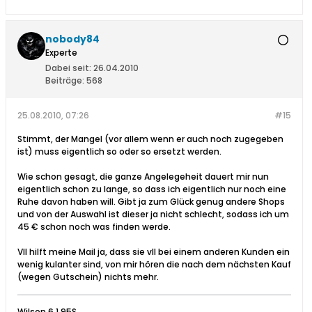
nobody84
Experte
Dabei seit:
26.04.2010
Beiträge:
568
25.08.2010, 07:26
#15
Stimmt, der Mangel (vor allem wenn er auch noch zugegeben
ist) muss eigentlich so oder so ersetzt werden.
Wie schon gesagt, die ganze Angelegeheit dauert mir nun
eigentlich schon zu lange, so dass ich eigentlich nur noch eine
Ruhe davon haben will. Gibt ja zum Glück genug andere Shops
und von der Auswahl ist dieser ja nicht schlecht, sodass ich um
45 € schon noch was finden werde.
Vll hilft meine Mail ja, dass sie vll bei einem anderen Kunden ein
wenig kulanter sind, von mir hören die nach dem nächsten Kauf
(wegen Gutschein) nichts mehr.
Wilson 6.1 95S