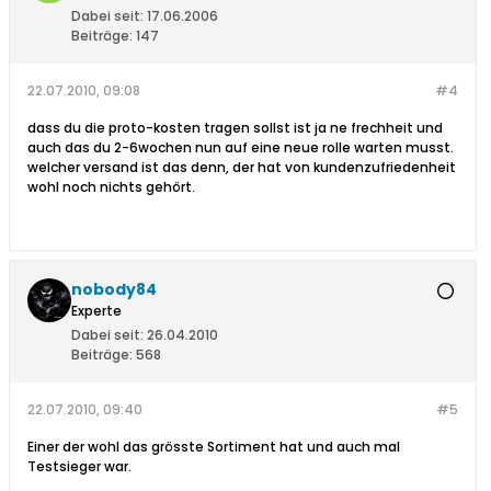
Dabei seit:
17.06.2006
Beiträge:
147
22.07.2010, 09:08
#4
dass du die proto-kosten tragen sollst ist ja ne frechheit und
auch das du 2-6wochen nun auf eine neue rolle warten musst.
welcher versand ist das denn, der hat von kundenzufriedenheit
wohl noch nichts gehört.
nobody84
Experte
Dabei seit:
26.04.2010
Beiträge:
568
22.07.2010, 09:40
#5
Einer der wohl das grösste Sortiment hat und auch mal
Testsieger war.