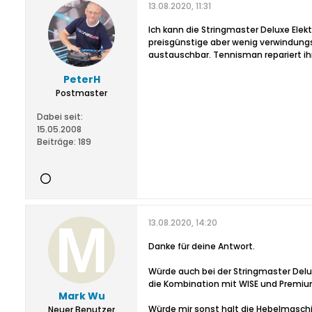
13.08.2020, 11:31
Ich kann die Stringmaster Deluxe Elek
preisgünstige aber wenig verwindungs
austauschbar. Tennisman repariert ih
PeterH
Postmaster
Dabei seit:
15.05.2008
Beiträge:
189
13.08.2020, 14:20
Danke für deine Antwort.
Würde auch bei der Stringmaster Delu
die Kombination mit WISE und Premium
Mark Wu
Würde mir sonst halt die Hebelmaschi
Neuer Benutzer