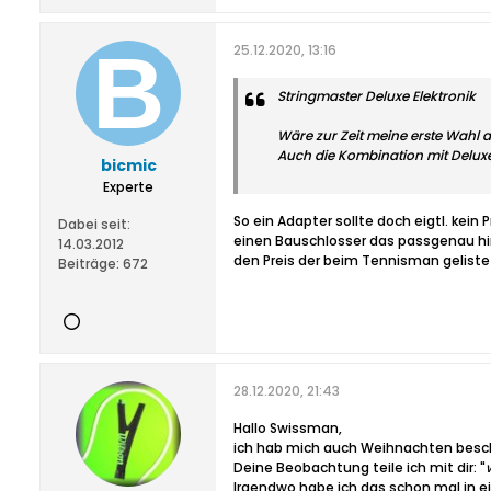
25.12.2020, 13:16
Stringmaster Deluxe Elektronik
Wäre zur Zeit meine erste Wahl a
Auch die Kombination mit Deluxe
bicmic
Experte
So ein Adapter sollte doch eigtl. kei
Dabei seit:
einen Bauschlosser das passgenau hin
14.03.2012
den Preis der beim Tennisman gelistet
Beiträge:
672
28.12.2020, 21:43
Hallo Swissman,
ich hab mich auch Weihnachten besche
Deine Beobachtung teile ich mit dir: "
Irgendwo habe ich das schon mal in e