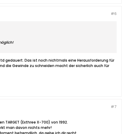
#6
möglich!
2Std gedauert. Das ist noch nichtmals eine Herausforderung für
nd die Gewinde zu schneiden macht der sicherlich auch für
#7
en TARGET (Exthree X-700) von 1992.
merkt man davon nichts mehr!
oment befremdlich, da gebe ich dir recht.