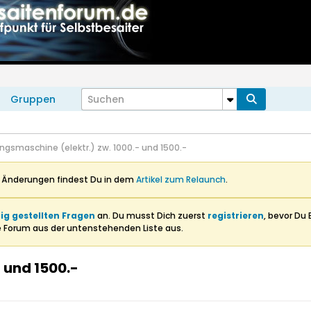
Gruppen
ngsmaschine (elektr.) zw. 1000.- und 1500.-
n Änderungen findest Du in dem
Artikel zum Relaunch
.
ig gestellten Fragen
an. Du musst Dich zuerst
registrieren
, bevor Du 
e Forum aus der untenstehenden Liste aus.
 und 1500.-