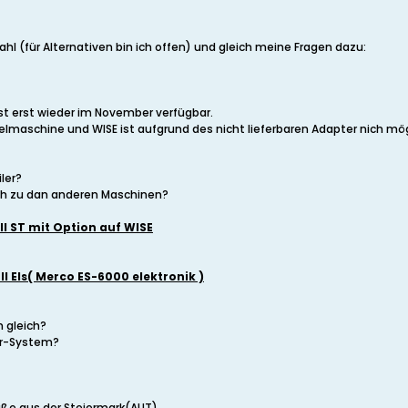
l (für Alternativen bin ich offen) und gleich meine Fragen dazu:
st erst wieder im November verfügbar.
lmaschine und WISE ist aufgrund des nicht lieferbaren Adapter nich mög
iler?
ich zu dan anderen Maschinen?
 ST mit Option auf WISE
Els( Merco ES-6000 elektronik )
h gleich?
ear-System?
rüße aus der Steiermark(AUT)