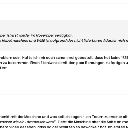
ber ist erst wieder im November verfügbar.
 Hebelmaschine und WISE ist aufgrund des nicht lieferbaren Adapter nich 
n Problem sein. Hatte ich mir auch schon mal gebastelt, dass hat keine 1/
 zu bekommen. Einen Stahlwinkel mit den paar Bohrungen zu fertigen u
 ist.
nkt mit der Maschine und was soll ich sagen - ein Traum zu meiner alt
wackelt wie ein Lämmerschwanz
". Zieht die Maschine aber die Saite an 
inem Video gesehen, dass da der Schlitten so gewackelt hat. Im ersten M