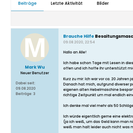
Beiträge
Letzte Aktivität
Bilder
Brauche Hilfe
Besaitungsmaschi
09.08.2020, 22:54
Hallo an Alle!
Ich habe schon Tage mit Lesen in di
Mark Wu
offen und ich hoffe ihr unterstützt 
Neuer Benutzer
Kurz zu mir: Ich war vor ca. 20 Jahr
Dabei seit:
Danach hat mich, aufgrund diverser p
09.08.2020
eigenen alten Hebelmaschine bespannt
Beiträge:
3
richtige Zeitpunkt um mal endlich e
Ich denke mal viel mehr als 50 Schläge
Ich würde eigentlich gerne eine elekt
(ja ich weiß, um das Geld kann man ni
weiß man halt leider auch nicht was 