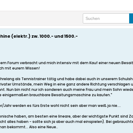
ne (elektr.) zw. 1000.- und 1500.-
esem Forum verbracht und mich intensiv mit dem Kauf einer neuen Besai
mich mit eurem Wissen!
en jahrelang als Tennistrainer tätig und habe dabei auch in unserem Sch
rivater Umstände, mein Weg in eine ganz andere Richtung verschlagen 
. Nun bin nicht nur ich sonderen auch meine Frau und mein Sohn wieder
ine einigermaßen brauchbare Besaitungsmaschine zu kaufen."
r/Jahr werden es fürs Erste wohl nicht sein aber man weiß ja nie....
ronische haben, am besten eine lineare, aber der wichtigste Punkt sind Z
cht alles haben - sollte sich ja aber auch mal einspielen). Bei gebraucht
man bekommt... Also eine Neue..