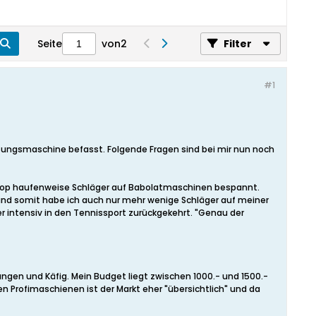
Seite
von
2
Filter
#1
tungsmaschine befasst. Folgende Fragen sind bei mir nun noch
ulshop haufenweise Schläger auf Babolatmaschinen bespannt.
und somit habe ich auch nur mehr wenige Schläger auf meiner
 intensiv in den Tennissport zurückgekehrt. "Genau der
angen und Käfig. Mein Budget liegt zwischen 1000.- und 1500.-
en Profimaschienen ist der Markt eher "übersichtlich" und da