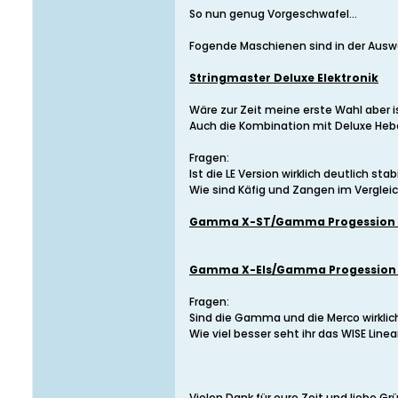
So nun genug Vorgeschwafel...
Fogende Maschienen sind in der Auswah
Stringmaster Deluxe Elektronik
Wäre zur Zeit meine erste Wahl aber i
Auch die Kombination mit Deluxe Hebe
Fragen:
Ist die LE Version wirklich deutlich stab
Wie sind Käfig und Zangen im Vergle
Gamma X-ST/Gamma Progession II
Gamma X-Els/Gamma Progession II 
Fragen:
Sind die Gamma und die Merco wirklic
Wie viel besser seht ihr das WISE Lin
Vielen Dank für eure Zeit und liebe G