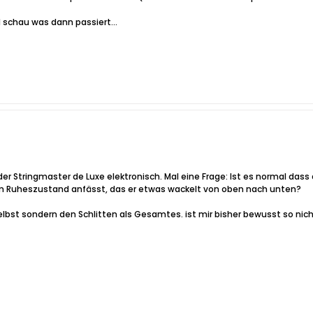
d schau was dann passiert...
 der Stringmaster de Luxe elektronisch. Mal eine Frage: Ist es normal das
 im Ruheszustand anfässt, das er etwas wackelt von oben nach unten?
lbst sondern den Schlitten als Gesamtes. ist mir bisher bewusst so nich