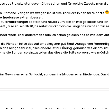
uss das Preis/Leistungsverhältnis sehen und für welche Zwecke man die
n Ultimate-Zangen weswegen ich starke Abdrücke in den Saite hatte
e Ergebnisse extrem besser
.
e Automatikzangen bestellt und heute zum ersten mal getestet und ich
 , also zb. ein 18x20, besaitet drückt man die Längsaite nicht so zur se
ur Pioneer raten. Aber andererseits hab ich schon gelesen das es mit dem
f die Pioneer, fette das Automatiksytem gut (laut Ausage von Forenmitg
das bringt sehr viel, alles andere ist nur Übung, genauso wie dir am Anf
erne die Zangen so einzustellen das diese die Saite so wenig wie möglic
im Gewinnen einer Schlacht, sondern im Ertragen einer Niederlage. Davi