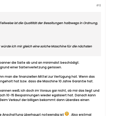
#8
ilweise ist die Qualtität der Besaitungen halbwegs in Ordnung,
y würde ich mir gleich eine solche Maschine für die nächsten
lspanner die Saite ab und an minimalst beschädigt.
grund einer Saitenverletzung gerissen.
enn man die finanziellen Mittel zur Verfügung hat. Wenn das
ingeholt hat bzw. dass die Maschine 10 Jahre Garantie hat.
annen weiß ich doch im Voraus gar nicht, ob mir das liegt und
nach 10-15 Bespannungen wieder egalisiert hat. Danach kann
 Beim Verkauf der billigen bekommt dann überdies einen
lche Anschaffung überhaupt notwendig ist
. Also erstmal