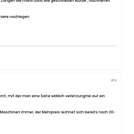
die Zangen die mann bissl wie geschrieben wurde , nachhelfen
niere nachlegen.
#6
, mit der man eine Saite wirklich verletzungfrei auf ein
n Maschinen immer, der Mehrpreis rechnet sich bereits nach 20-