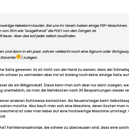
hwertige Hebelarm kaufen. Bei uns im Verein haben einige PSP-Maschinen. Te
von 10m wie "ausgefranst" die POLY von den Zangen ist.
uft teuer. Aber das soll jeder selbst rausfinden.
egen und dann in ein paar Jahren vielleicht noch eine Signum oder Stringwa
e Garantie
) zulegen.
eine Saite gewesen. Es ist nicht von der Hand zu weisen, dass der Schnel
h schwer zu vermeiden aber mir ist bislang noch keine einzige Saite auf
esser als ein Billigprodukt. Diese kann man sich aber nur dann zulegen, w
llig unerheblich, ob man die Mehrkosten nach 30 Bespannungen wieder re
einer anderen Sichtweise betrachten. Als Neueinsteiger beim Selbstbesp
besaiten möchte. Also kauft man sich eine Maschine, deren Kosten man 
reichend ist oder man lieber auf eine hochwertige Maschine umsteigt.
ück.
liche) Familienangehörige, die schwer zu überzeugen sind, dass eine so