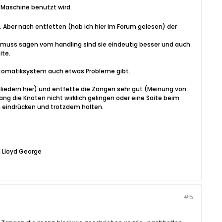
 Maschine benutzt wird.
. Aber nach entfetten (hab ich hier im Forum gelesen) der
 muss sagen vom handling sind sie eindeutig besser und auch
ite.
 Automatiksystem auch etwas Probleme gibt.
liedern hier) und entfette die Zangen sehr gut (Meinung von
ang die Knoten nicht wirklich gelingen oder eine Saite beim
h eindrücken und trotzdem halten.
d Lloyd George
#5