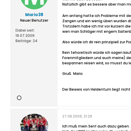
Natürlich gibt es bessere aber man m
Mario38
Am anfang hatte ich Probleme mit de
Neuer Benutzer
Zangen und ein wenig üben wurden di
Trotzdem habe ich mir vor kurzem di
Dabei seit:
wen man Schläger mit engem Saitenbett
19.07.2009
Beiträge:
24
Also würde ich dir rein prinzipiell z
Rein tehoretisch würde ich sagen kau
Forenmitgliedern und auch meine) den 
bespannen reisen wird, so musst du l
Gruß
Mario
Der Beweis von Heldentum liegt nicht 
27.08.2009, 21:29
Ich muß mein Senf auch dazu geben.