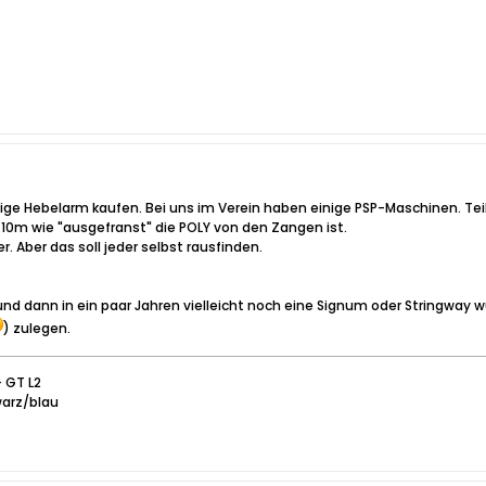
ige Hebelarm kaufen. Bei uns im Verein haben einige PSP-Maschinen. Tei
0m wie "ausgefranst" die POLY von den Zangen ist.
euer. Aber das soll jeder selbst rausfinden.
und dann in ein paar Jahren vielleicht noch eine Signum oder Stringway w
) zulegen.
+ GT L2
warz/blau