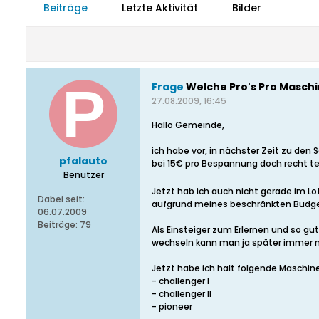
Beiträge
Letzte Aktivität
Bilder
Frage
Welche Pro's Pro Masch
27.08.2009, 16:45
Hallo Gemeinde,
ich habe vor, in nächster Zeit zu den
pfalauto
bei 15€ pro Bespannung doch recht te
Benutzer
Jetzt hab ich auch nicht gerade im 
Dabei seit:
aufgrund meines beschränkten Budge
06.07.2009
Beiträge:
79
Als Einsteiger zum Erlernen und so gut
wechseln kann man ja später immer 
Jetzt habe ich halt folgende Maschine
- challenger I
- challenger II
- pioneer