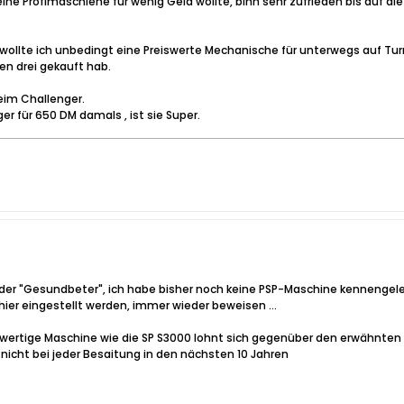
 eine Profimaschiene für wenig Geld wollte, binn sehr zufrieden bis auf 
wollte ich unbedingt eine Preiswerte Mechanische für unterwegs auf Tur
en drei gekauft hab.
eim Challenger.
er für 650 DM damals , ist sie Super.
er "Gesundbeter", ich habe bisher noch keine PSP-Maschine kennengelernt
hier eingestellt werden, immer wieder beweisen ...
 hochwertige Maschine wie die SP S3000 lohnt sich gegenüber den erwähnte
nicht bei jeder Besaitung in den nächsten 10 Jahren