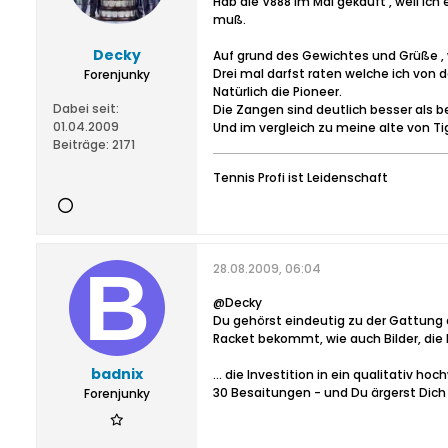
Hab die V888 im Mai gekauft , weil ich
muß.
Decky
Auf grund des Gewichtes und Grüße , 
Drei mal darfst raten welche ich von d
Forenjunky
Natürlich die Pioneer.
Dabei seit:
Die Zangen sind deutlich besser als b
01.04.2009
Und im vergleich zu meine alte von Tig
Beiträge:
2171
Tennis Profi ist Leidenschaft
28.08.2009, 06:04
@Decky
Du gehörst eindeutig zu der Gattung d
Racket bekommt, wie auch Bilder, die 
badnix
... die Investition in ein qualitativ
30 Besaitungen - und Du ärgerst Dich 
Forenjunky