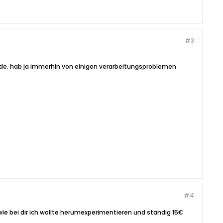
#3
rde. hab ja immerhin von einigen verarbeitungsproblemen
#4
 wie bei dir ich wollte herumexperimentieren und ständig 15€