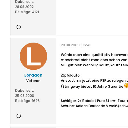
Dabei seit:
28.08.2002
Beiträge:
4121
28.08.2009, 06:43
Würde auch eine qualtitativ hochwert
manchmal sieht man aber schon von 1
M.E. gilt hier: Wer billig kauft, kauft t
Loradon
@pfalauto:
Anstatt mir jetzt eine PSP zuzulegen 
Veteran
(Stringway bietet 10 Jahre Garantie
Dabei seit:
25.03.2008
Beiträge:
1626
Schläger: 2x Babolat Pure Storm Tour 
Schuhe: Adidas Barricade V weiß/sch