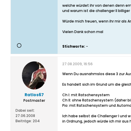
welche würdet ihr von denen denn emp
und warum ist die challenger II billiger 
Würde mich freuen, wenn ihr mir als A
Vielen Dank schon mal
Stichworte:
-
27.08.2009, 16:56
Wenn Du ausnahmslos diese 3 zur Aus
Es handelt sich im Grund um die glei
Ratlos67
Ch I: mit Ratschensystem
Ch II: ohne Ratschensystem (daher bil
Postmaster
Pio: mit Ratschensystem und Automa
Dabei seit:
27.06.2008
Ich habe selbst die Challenger I und
Beiträge:
204
in Ordnung, jedoch würde ich mir aus