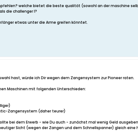
fehlen? welche bietet die beste qualität (sowohl an der maschine selb
als die challenger I?
nfänger etwas unter die Arme greifen könntet.
wahl hast, würde ich Dir wegen dem Zangensystem zur Pioneer raten.
chen Maschinen mit folgenden Unterschieden:
liger)
tic-Zangensystem (daher teurer)
 wollte bei dem Erwerb - wie Du auch - zunächst mal wenig Geld ausgeb
 heutiger Sicht (wegen der Zangen und dem Schnellspanner) gleich eine 