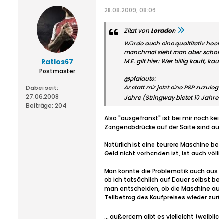
28.08.2009, 08:06
Zitat von
Loradon
Würde auch eine qualtitativ hoc
manchmal sieht man aber schon 
Ratlos67
M.E. gilt hier: Wer billig kauft, ka
Postmaster
@pfalauto:
Anstatt mir jetzt eine PSP zuzul
Dabei seit:
27.06.2008
Jahre (Stringway bietet 10 Jahr
Beiträge:
204
Also "ausgefranst" ist bei mir noch k
Zangenabdrücke auf der Saite sind auc
Natürlich ist eine teurere Maschine b
Geld nicht vorhanden ist, ist auch vö
Man könnte die Problematik auch aus 
ob ich tatsächlich auf Dauer selbst 
man entscheiden, ob die Maschine aus
Teilbetrag des Kaufpreises wieder zur
... außerdem gibt es vielleicht (weib