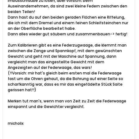
Imbusschraube zu lösen, aber vorsicht beim
Auseinandernehmen, da sind zwei kleine Federn zwischen den
beiden Teilen!
Dann hast du auf den beiden geraden Flächen eine Riffelung,
die ich mit dem Dremel und einem feinen Schleifsteinchen nur
an der Oberfläche bearbeitet habe.
Dann alles wieder gut säubern und zusammenbauen-> fertig!
Zum Kalibrieren gibt es eine Federzugwaage, die klemmt man
zwischen die Zange und Spannkopf, mit dem gewünschten
Gewicht und geht mit der Maschine auf Spannung, dann
vergleicht man das eingestellte Gewicht mit dem
Angezeigten auf der Federwaage, das wars!
(!!Vorsich: mir hat's gleich beim ersten mal die Federwaage
fast um die Ohren gehaut, da die Bohrung auf einer Seite so
scharfkanntig war, dass es mir das eingefädelte Stück Saite
gerissen hat!!)
Merken tut man's, wenn man von Zeit zu Zeit die Federwaage
einspannt und die Gewichter vergleicht.
micholix