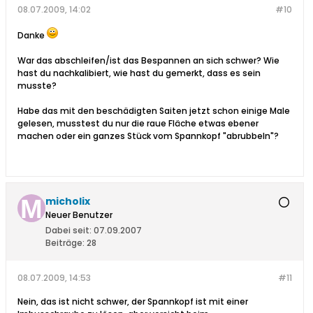
08.07.2009, 14:02
#10
Danke
War das abschleifen/ist das Bespannen an sich schwer? Wie
hast du nachkalibiert, wie hast du gemerkt, dass es sein
musste?
Habe das mit den beschädigten Saiten jetzt schon einige Male
gelesen, musstest du nur die raue Fläche etwas ebener
machen oder ein ganzes Stück vom Spannkopf "abrubbeln"?
micholix
Neuer Benutzer
Dabei seit:
07.09.2007
Beiträge:
28
08.07.2009, 14:53
#11
Nein, das ist nicht schwer, der Spannkopf ist mit einer