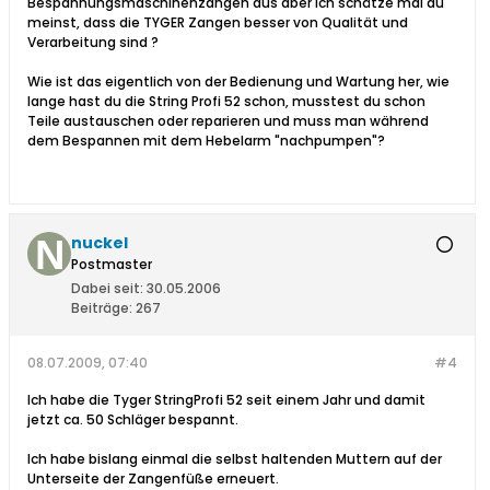
Bespannungsmaschinenzangen aus aber ich schätze mal du
meinst, dass die TYGER Zangen besser von Qualität und
Verarbeitung sind ?
Wie ist das eigentlich von der Bedienung und Wartung her, wie
lange hast du die String Profi 52 schon, musstest du schon
Teile austauschen oder reparieren und muss man während
dem Bespannen mit dem Hebelarm "nachpumpen"?
nuckel
Postmaster
Dabei seit:
30.05.2006
Beiträge:
267
08.07.2009, 07:40
#4
Ich habe die Tyger StringProfi 52 seit einem Jahr und damit
jetzt ca. 50 Schläger bespannt.
Ich habe bislang einmal die selbst haltenden Muttern auf der
Unterseite der Zangenfüße erneuert.