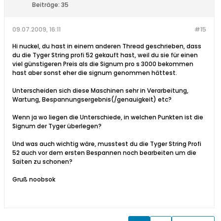
Beiträge:
35
09.07.2009, 16:11
#15
Hi nuckel, du hast in einem anderen Thread geschrieben, dass
du die Tyger String profi 52 gekauft hast, weil du sie für einen
viel günstigeren Preis als die Signum pro s 3000 bekommen
hast aber sonst eher die signum genommen hättest.
Unterscheiden sich diese Maschinen sehr in Verarbeitung,
Wartung, Bespannungsergebnis(/genauigkeit) etc?
Wenn ja wo liegen die Unterschiede, in welchen Punkten ist die
Signum der Tyger überlegen?
Und was auch wichtig wäre, musstest du die Tyger String Profi
52 auch vor dem ersten Bespannen noch bearbeiten um die
Saiten zu schonen?
Gruß noobsok