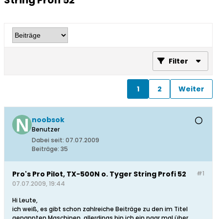
String Profi 52
Filter
1
2
Weiter
noobsok
Benutzer
Dabei seit:
07.07.2009
Beiträge:
35
Pro's Pro Pilot, TX-500N o. Tyger String Profi 52
#1
07.07.2009, 19:44
Hi Leute,
ich weiß, es gibt schon zahlreiche Beiträge zu den im Titel
genannten Maschinen, allerdings bin ich ein paar mal über