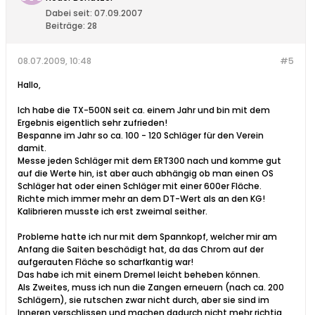
Dabei seit:
07.09.2007
Beiträge:
28
08.07.2009, 10:48
#5
Hallo,
Ich habe die TX-500N seit ca. einem Jahr und bin mit dem
Ergebnis eigentlich sehr zufrieden!
Bespanne im Jahr so ca. 100 - 120 Schläger für den Verein
damit.
Messe jeden Schläger mit dem ERT300 nach und komme gut
auf die Werte hin, ist aber auch abhängig ob man einen OS
Schläger hat oder einen Schläger mit einer 600er Fläche.
Richte mich immer mehr an dem DT-Wert als an den KG!
Kalibrieren musste ich erst zweimal seither.
Probleme hatte ich nur mit dem Spannkopf, welcher mir am
Anfang die Saiten beschädigt hat, da das Chrom auf der
aufgerauten Fläche so scharfkantig war!
Das habe ich mit einem Dremel leicht beheben können.
Als Zweites, muss ich nun die Zangen erneuern (nach ca. 200
Schlägern), sie rutschen zwar nicht durch, aber sie sind im
Inneren verschlissen und machen dadurch nicht mehr richtig