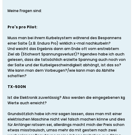
Meine Fragen sind:
Pro's pro Pilot:
Muss man bei ihrem Kurbelsystem während des Bespannens
einer Saite (z.B. Enduro Pro) wirklich x-mal nachkurbeln?
Und weicht das Ergebnis dann am Ende oft vom erstrebtem
Ziel ab (Stichwort Spannungsverlust)? Irgendwo habe ich auch
gelesen, dass die tatsächlich erzielte Spannung auch noch von
der Saite und der Kurbelgeschwindigkeit abhängt, ist das so?
Wie kann man dem Vorbeugen?/wie kann man da Abhilfe
schaffen?
TX-500N
Ist die Elektronik zuverlässig? Also werden die eingegebenen kg
Werte auch erreicht?
Grundsätzlich habe ich mir sagen lassen, dass man mit einer
elektrischen Maschine nicht viel falsch machen könne und dies
für Anfänger ratsam sei, allerdings macht mich der Preis schon
etwas misstrauisch, umso mehr da mit gestern nach zwei