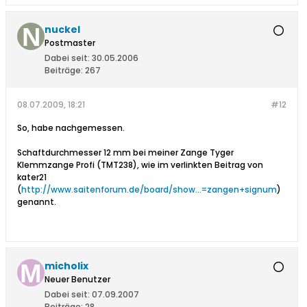
nuckel
Postmaster
Dabei seit:
30.05.2006
Beiträge:
267
08.07.2009, 18:21
#12
So, habe nachgemessen.
Schaftdurchmesser 12 mm bei meiner Zange Tyger
Klemmzange Profi (TMT238), wie im verlinkten Beitrag von
kater21
(
http://www.saitenforum.de/board/show...=zangen+signum
)
genannt.
micholix
Neuer Benutzer
Dabei seit:
07.09.2007
Beiträge:
28