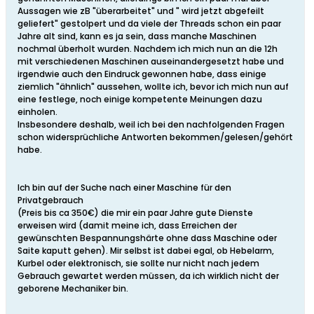
Aussagen wie zB "überarbeitet" und " wird jetzt abgefeilt
geliefert" gestolpert und da viele der Threads schon ein paar
Jahre alt sind, kann es ja sein, dass manche Maschinen
nochmal überholt wurden. Nachdem ich mich nun an die 12h
mit verschiedenen Maschinen auseinandergesetzt habe und
irgendwie auch den Eindruck gewonnen habe, dass einige
ziemlich "ähnlich" aussehen, wollte ich, bevor ich mich nun auf
eine festlege, noch einige kompetente Meinungen dazu
einholen.
Insbesondere deshalb, weil ich bei den nachfolgenden Fragen
schon widersprüchliche Antworten bekommen/gelesen/gehört
habe.
Ich bin auf der Suche nach einer Maschine für den
Privatgebrauch
(Preis bis ca 350€) die mir ein paar Jahre gute Dienste
erweisen wird (damit meine ich, dass Erreichen der
gewünschten Bespannungshärte ohne dass Maschine oder
Saite kaputt gehen). Mir selbst ist dabei egal, ob Hebelarm,
Kurbel oder elektronisch, sie sollte nur nicht nach jedem
Gebrauch gewartet werden müssen, da ich wirklich nicht der
geborene Mechaniker bin.