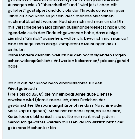
Aussagen wie zB "überarbeitet" und " wird jetzt abgefeilt
geliefert" gestolpert und da viele der Threads schon ein paar
Jahre alt sind, kann es ja sein, dass manche Maschinen
nochmal überholt wurden. Nachdem ich mich nun an die 12h
mit verschiedenen Maschinen auseinandergesetzt habe und
irgendwie auch den Eindruck gewonnen habe, dass einige
ziemlich "ähnlich" aussehen, wollte ich, bevor ich mich nun auf
eine festlege, noch einige kompetente Meinungen dazu
einholen.
Insbesondere deshalb, weil ich bei den nachfolgenden Fragen
schon widersprüchliche Antworten bekommen/gelesen/gehört
habe.
Ich bin auf der Suche nach einer Maschine für den
Privatgebrauch
(Preis bis ca 350€) die mir ein paar Jahre gute Dienste
erweisen wird (damit meine ich, dass Erreichen der
gewünschten Bespannungshärte ohne dass Maschine oder
Saite kaputt gehen). Mir selbst ist dabei egal, ob Hebelarm,
Kurbel oder elektronisch, sie sollte nur nicht nach jedem
Gebrauch gewartet werden müssen, da ich wirklich nicht der
geborene Mechaniker bin.