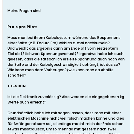
Meine Fragen sind:
Pro's pro Pilot:
Muss man bei ihrem Kurbelsystem während des Bespannens
einer Saite (z.B. Enduro Pro) wirklich x-mal nachkurbeln?
Und weicht das Ergebnis dann am Ende oft vom erstrebtem
Ziel ab (Stichwort Spannungsverlust)? Irgendwo habe ich auch
gelesen, dass die tatsächlich erzielte Spannung auch noch von
der Saite und der Kurbelgeschwindigkeit abhängt, ist das so?
Wie kann man dem Vorbeugen?/wie kann man da Abhilfe
schaffen?
TX-500N
Ist die Elektronik zuverlässig? Also werden die eingegebenen kg
Werte auch erreicht?
Grundsätzlich habe ich mir sagen lassen, dass man mit einer
elektrischen Maschine nicht viel falsch machen könne und dies
für Anfänger ratsam sei, allerdings macht mich der Preis schon
etwas misstrauisch, umso mehr da mit gestern nach zwei