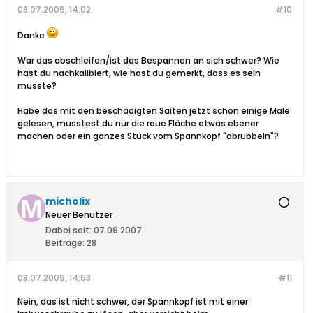
08.07.2009, 14:02
#10
Danke
War das abschleifen/ist das Bespannen an sich schwer? Wie
hast du nachkalibiert, wie hast du gemerkt, dass es sein
musste?
Habe das mit den beschädigten Saiten jetzt schon einige Male
gelesen, musstest du nur die raue Fläche etwas ebener
machen oder ein ganzes Stück vom Spannkopf "abrubbeln"?
micholix
Neuer Benutzer
Dabei seit:
07.09.2007
Beiträge:
28
08.07.2009, 14:53
#11
Nein, das ist nicht schwer, der Spannkopf ist mit einer