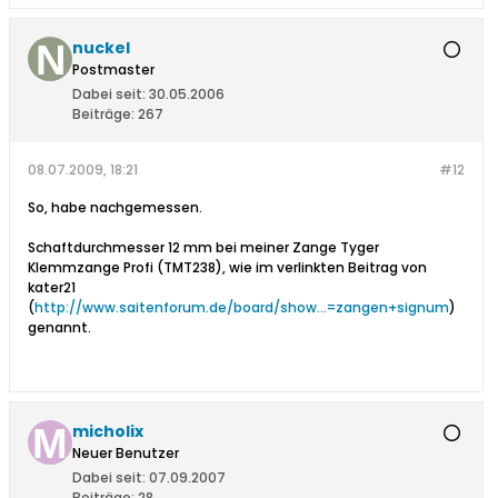
nuckel
Postmaster
Dabei seit:
30.05.2006
Beiträge:
267
08.07.2009, 18:21
#12
So, habe nachgemessen.
Schaftdurchmesser 12 mm bei meiner Zange Tyger
Klemmzange Profi (TMT238), wie im verlinkten Beitrag von
kater21
(
http://www.saitenforum.de/board/show...=zangen+signum
)
genannt.
micholix
Neuer Benutzer
Dabei seit:
07.09.2007
Beiträge:
28