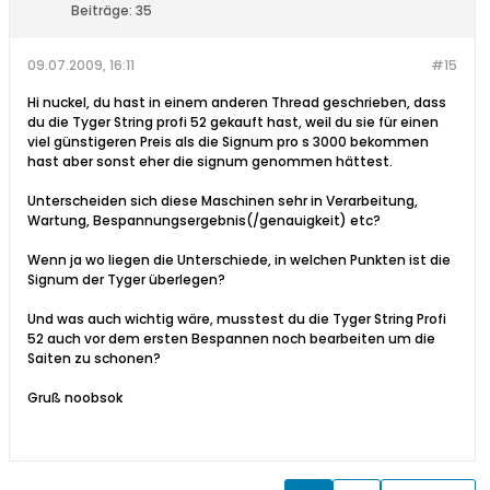
Beiträge:
35
09.07.2009, 16:11
#15
Hi nuckel, du hast in einem anderen Thread geschrieben, dass
du die Tyger String profi 52 gekauft hast, weil du sie für einen
viel günstigeren Preis als die Signum pro s 3000 bekommen
hast aber sonst eher die signum genommen hättest.
Unterscheiden sich diese Maschinen sehr in Verarbeitung,
Wartung, Bespannungsergebnis(/genauigkeit) etc?
Wenn ja wo liegen die Unterschiede, in welchen Punkten ist die
Signum der Tyger überlegen?
Und was auch wichtig wäre, musstest du die Tyger String Profi
52 auch vor dem ersten Bespannen noch bearbeiten um die
Saiten zu schonen?
Gruß noobsok