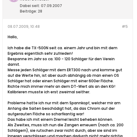
Dabei seit:
07.09.2007
Beiträge:
28
08.07.2009, 10:48
#5
Hallo,
Ich habe die TX-500N seit ca. einem Jahr und bin mit dem
Ergebnis eigentlich sehr zufrieden!
Bespanne im Jahr so ca. 100 - 120 Schläger für den Verein
damit.
Messe jeden Schläger mit dem ERT300 nach und komme gut
auf die Werte hin, ist aber auch abhängig ob man einen OS
Schläger hat oder einen Schläger mit einer 600er Fläche.
Richte mich immer mehr an dem DT-Wert als an den KG!
Kalibrieren musste ich erst zweimal seither.
Probleme hatte ich nur mit dem Spannkopf, welcher mir am
Anfang die Saiten beschädigt hat, da das Chrom auf der
aufgerauten Fläche so scharfkantig war!
Das habe ich mit einem Dremel leicht beheben können.
Als Zweites, muss ich nun die Zangen erneuern (nach ca. 200
Schlägern), sie rutschen zwar nicht durch, aber sie sind im
Inneren verschlissen und machen dadurch nicht mehr richtig