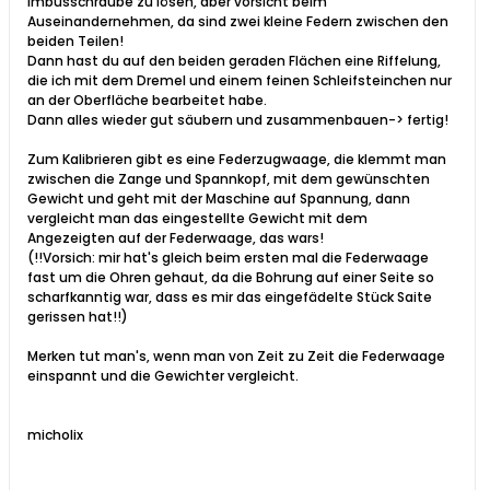
Imbusschraube zu lösen, aber vorsicht beim
Auseinandernehmen, da sind zwei kleine Federn zwischen den
beiden Teilen!
Dann hast du auf den beiden geraden Flächen eine Riffelung,
die ich mit dem Dremel und einem feinen Schleifsteinchen nur
an der Oberfläche bearbeitet habe.
Dann alles wieder gut säubern und zusammenbauen-> fertig!
Zum Kalibrieren gibt es eine Federzugwaage, die klemmt man
zwischen die Zange und Spannkopf, mit dem gewünschten
Gewicht und geht mit der Maschine auf Spannung, dann
vergleicht man das eingestellte Gewicht mit dem
Angezeigten auf der Federwaage, das wars!
(!!Vorsich: mir hat's gleich beim ersten mal die Federwaage
fast um die Ohren gehaut, da die Bohrung auf einer Seite so
scharfkanntig war, dass es mir das eingefädelte Stück Saite
gerissen hat!!)
Merken tut man's, wenn man von Zeit zu Zeit die Federwaage
einspannt und die Gewichter vergleicht.
micholix