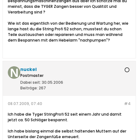
Bespannungsmaschinenzangen aus aber ich schätze mal du
meinst, dass die TYGER Zangen besser von Qualität und
Verarbeitung sind ?
Wie ist das eigentlich von der Bedienung und Wartung her, wie
lange hast du die String Profi 52 schon, musstest du schon
Teile austauschen oder reparieren und muss man während
dem Bespannen mit dem Hebelarm "nachpumpen"?
nuckel
Postmaster
Dabei seit:
30.05.2006
Beiträge:
267
08.07.2009, 07:40
#4
Ich habe die Tyger StringProfi 52 seit einem Jahr und damit
jetzt ca. 50 Schläger bespannt.
Ich habe bislang einmal die selbst haltenden Muttern auf der
Unterseite der Zangenfüße erneuert.