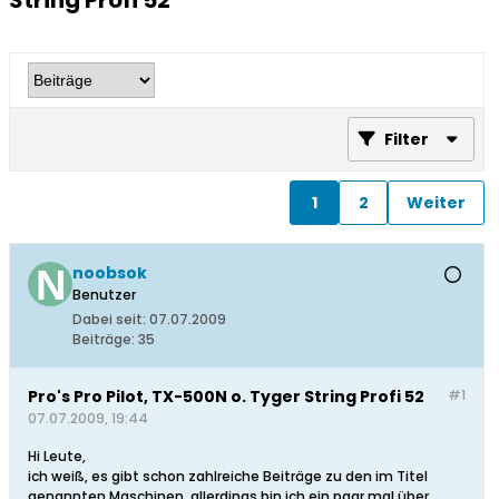
String Profi 52
Filter
1
2
Weiter
noobsok
Benutzer
Dabei seit:
07.07.2009
Beiträge:
35
Pro's Pro Pilot, TX-500N o. Tyger String Profi 52
#1
07.07.2009, 19:44
Hi Leute,
ich weiß, es gibt schon zahlreiche Beiträge zu den im Titel
genannten Maschinen, allerdings bin ich ein paar mal über