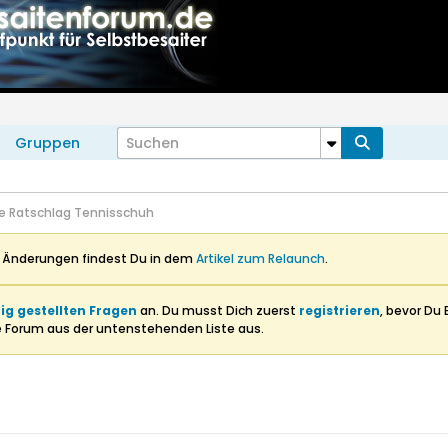
Gruppen
e Ratschlag Tennisschuh
n Änderungen findest Du in dem
Artikel zum Relaunch
.
ig gestellten Fragen
an. Du musst Dich zuerst
registrieren
, bevor Du 
e Forum aus der untenstehenden Liste aus.