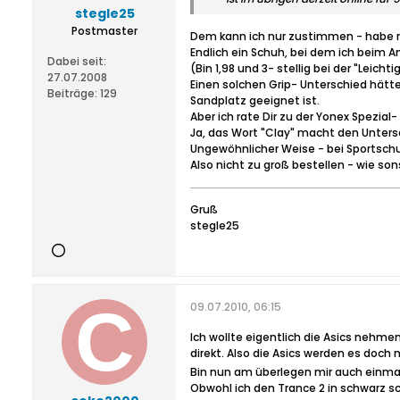
stegle25
Postmaster
Dem kann ich nur zustimmen - habe m
Endlich ein Schuh, bei dem ich beim A
Dabei seit:
(Bin 1,98 und 3- stellig bei der "Leichti
27.07.2008
Einen solchen Grip- Unterschied hätte
Beiträge:
129
Sandplatz geeignet ist.
Aber ich rate Dir zu der Yonex Spezia
Ja, das Wort "Clay" macht den Untersc
Ungewöhnlicher Weise - bei Sportschu
Also nicht zu groß bestellen - wie son
Gruß
stegle25
09.07.2010, 06:15
Ich wollte eigentlich die Asics nehme
direkt. Also die Asics werden es doch n
Bin nun am überlegen mir auch einmal
Obwohl ich den Trance 2 in schwarz sc