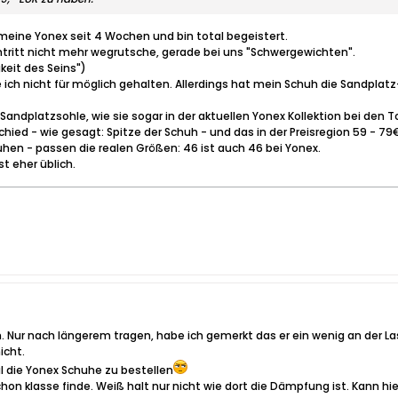
eine Yonex seit 4 Wochen und bin total begeistert.
ntritt nicht mehr wegrutsche, gerade bei uns "Schwergewichten".
gkeit des Seins")
 ich nicht für möglich gehalten. Allerdings hat mein Schuh die Sandplatz
l- Sandplatzsohle, wie sie sogar in der aktuellen Yonex Kollektion bei de
hied - wie gesagt: Spitze der Schuh - und das in der Preisregion 59 - 79
hen - passen die realen Größen: 46 ist auch 46 bei Yonex.
st eher üblich.
n. Nur nach längerem tragen, habe ich gemerkt das er ein wenig an der La
icht.
 die Yonex Schuhe zu bestellen
hon klasse finde. Weiß halt nur nicht wie dort die Dämpfung ist. Kann h