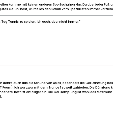
ch selber komme mit keinen anderen Sportschuhen klar. Da aber jeder Fuß 
gutes Gefühl hast, würde ich den Schuh vom Spezialisten immer vorzieh
 Tag Tennis zu spielen. Ich auch, aber nicht immer."
 Ich denke auch das die Schuhe von Asics, besonders die Gel Dämfung bes
Foam). Ich war zwar mit dem Trance 1 soweit zufrieden. Die Dämfung kö
er etc. betrifft anfälliger bin. Die Gel Dämpfung ist wohl das Maximum 
l.