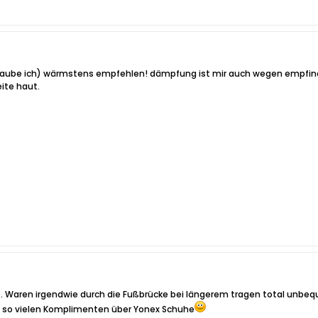
 glaube ich) wärmstens empfehlen! dämpfung ist mir auch wegen empfindli
ite haut.
t. Waren irgendwie durch die Fußbrücke bei längerem tragen total unbeq
ach so vielen Komplimenten über Yonex Schuhe