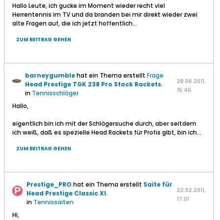
Hallo Leute, ich gucke im Moment wieder recht viel
Herrentennis im TV und da branden bei mir direkt wieder zwei
alte Fragen auf, die ich jetzt hoffentlich...
ZUM BEITRAG GEHEN
barneygumble
hat ein Thema erstellt
Frage
28.06.2011,
Head Prestige TGK 238 Pro Stock Rackets
.
15:40
in
Tennisschläger
Hallo,
eigentlich bin ich mit der Schlägersuche durch, aber seitdem
ich weiß, daß es spezielle Head Rackets für Profis gibt, bin ich...
ZUM BEITRAG GEHEN
Prestige_PRO
hat ein Thema erstellt
Saite für
22.02.2011,
Head Prestige Classic Xl
.
17:01
in
Tennissaiten
Hi,