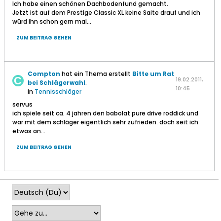
Ich habe einen schönen Dachbodenfund gemacht.
Jetzt ist auf dem Prestige Classic XL keine Saite drauf und ich
würd ihn schon gern mal...
ZUM BEITRAG GEHEN
Compton
hat ein Thema erstellt
Bitte um Rat
19.02.2011,
bei Schlägerwahl
.
10:45
in
Tennisschläger
servus
ich spiele seit ca. 4 jahren den babolat pure drive roddick und
war mit dem schläger eigentlich sehr zufrieden. doch seit ich
etwas an...
ZUM BEITRAG GEHEN