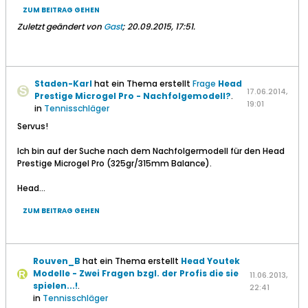
ZUM BEITRAG GEHEN
Zuletzt geändert von
Gast
;
20.09.2015, 17:51
.
Staden-Karl
hat ein Thema erstellt
Frage
Head
17.06.2014,
Prestige Microgel Pro - Nachfolgemodell?
.
19:01
in
Tennisschläger
Servus!
Ich bin auf der Suche nach dem Nachfolgermodell für den Head
Prestige Microgel Pro (325gr/315mm Balance).
Head...
ZUM BEITRAG GEHEN
Rouven_B
hat ein Thema erstellt
Head Youtek
Modelle - Zwei Fragen bzgl. der Profis die sie
11.06.2013,
spielen...!
.
22:41
in
Tennisschläger