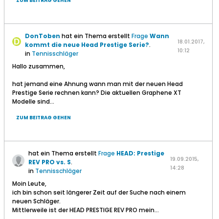
ZUM BEITRAG GEHEN
DonToben
hat ein Thema erstellt
Frage
Wann
18.01.2017,
kommt die neue Head Prestige Serie?
.
10:12
in
Tennisschläger
Hallo zusammen,
hat jemand eine Ahnung wann man mit der neuen Head
Prestige Serie rechnen kann? Die aktuellen Graphene XT
Modelle sind...
ZUM BEITRAG GEHEN
hat ein Thema erstellt
Frage
HEAD: Prestige
19.09.2015,
REV PRO vs. S
.
14:28
in
Tennisschläger
Moin Leute,
ich bin schon seit längerer Zeit auf der Suche nach einem
neuen Schläger.
Mittlerweile ist der HEAD PRESTIGE REV PRO mein...