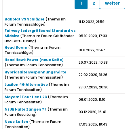
1
2
Weiter
Babolat VS Schläger
(Thema im
11.12.2022, 21:59
Forum
Tennisschläger
)
Fairway Ledergriffband Standard vs
Midsize
(Thema im Forum
Griffbänder
05.10.2020, 17:33
und Griff-Tuning
)
Head Boom
(Thema im Forum
01.11.2022, 21:47
Tennisschläger
)
Head Hawk Power (neue Saite)
26.07.2023, 10:38
(Thema im Forum
Tennissaiten
)
Hybridsaite Bespannungshärte
22.02.2020, 18:26
(Thema im Forum
Tennissaiten
)
Luxilon 4G Alternative
(Thema im
23.07.2023, 20:30
Forum
Tennissaiten
)
Mayami Tour Hex 1.23
(Thema im
06.01.2020, 11:10
Forum
Tennissaiten
)
NEUE Halte Zangen ??
(Thema im
03.12.2020, 16:41
Forum
Besaitung
)
Neue Saiten
(Thema im Forum
17.09.2025, 18:43
Tennissaiten
)