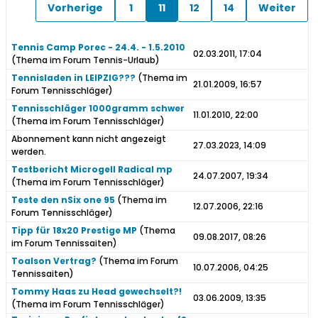
Vorherige
1
11
12
14
Weiter
Tennis Camp Porec - 24.4. - 1.5.2010
02.03.2011, 17:04
(Thema im Forum
Tennis-Urlaub
)
Tennisladen in LEIPZIG???
(Thema im
21.01.2009, 16:57
Forum
Tennisschläger
)
Tennisschläger 1000gramm schwer
11.01.2010, 22:00
(Thema im Forum
Tennisschläger
)
Abonnement kann nicht angezeigt
27.03.2023, 14:09
werden.
Testbericht Microgell Radical mp
24.07.2007, 19:34
(Thema im Forum
Tennisschläger
)
Teste den nSix one 95
(Thema im
12.07.2006, 22:16
Forum
Tennisschläger
)
Tipp für 18x20 Prestige MP
(Thema
09.08.2017, 08:26
im Forum
Tennissaiten
)
Toalson Vertrag?
(Thema im Forum
10.07.2006, 04:25
Tennissaiten
)
Tommy Haas zu Head gewechselt?!
03.06.2009, 13:35
(Thema im Forum
Tennisschläger
)