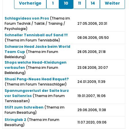
Vorherige
1
10
11
14
Weiter
Schlagvideos von Pros
(Thema im
Forum
Technik / Taktik / Training /
27.05.2006, 20:31
Psychologie
)
Schneller Tennisball auf Sand !!!
08.06.2006, 05:50
(Thema im Forum
Tennisbälle
)
Schwarze Head Jacke beim World
Team Cup
(Thema im Forum
28.05.2006, 21:18
Bekleidung
)
Shops welche Head-Kleidungen
verkaufen
(Thema im Forum
23.08.2006, 20:07
Bekleidung
)
Shuai Peng-Neues Head Raquet?
24.01.2009, 11:39
(Thema im Forum
Tennisschläger
)
Spannungsverlust der Saite kurz
vor Saitenriss
(Thema im Forum
19.01.2007, 16:06
Tennissaiten
)
Stift zum Schreiben
(Thema im
29.06.2006, 11:38
Forum
Besaitung
)
Stringlab 2
(Thema im Forum
11.07.2020, 09:06
Besaitung
)