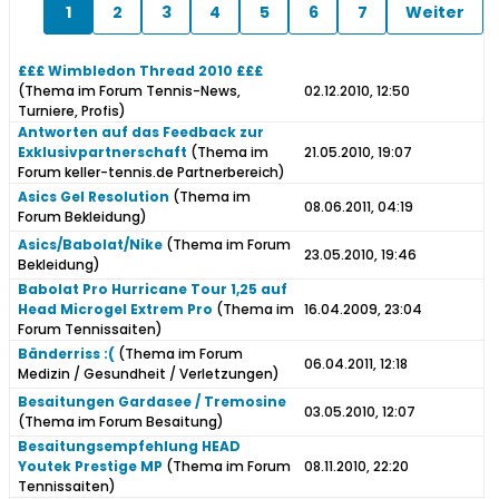
1
2
3
4
5
6
7
Weiter
£££ Wimbledon Thread 2010 £££
(Thema im Forum
Tennis-News,
02.12.2010, 12:50
Turniere, Profis
)
Antworten auf das Feedback zur
Exklusivpartnerschaft
(Thema im
21.05.2010, 19:07
Forum
keller-tennis.de Partnerbereich
)
Asics Gel Resolution
(Thema im
08.06.2011, 04:19
Forum
Bekleidung
)
Asics/Babolat/Nike
(Thema im Forum
23.05.2010, 19:46
Bekleidung
)
Babolat Pro Hurricane Tour 1,25 auf
Head Microgel Extrem Pro
(Thema im
16.04.2009, 23:04
Forum
Tennissaiten
)
Bänderriss :(
(Thema im Forum
06.04.2011, 12:18
Medizin / Gesundheit / Verletzungen
)
Besaitungen Gardasee / Tremosine
03.05.2010, 12:07
(Thema im Forum
Besaitung
)
Besaitungsempfehlung HEAD
Youtek Prestige MP
(Thema im Forum
08.11.2010, 22:20
Tennissaiten
)