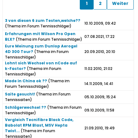
1
2
Weiter
3 von diesen 6 zum Testen,welche??
10.10.2009, 09:42
(Thema im Forum
Tennisschläger
)
Erfahrungen mit Wilson Pro Open
07.08.2021, 17:22
BLX?
(Thema im Forum
Tennisschläger
)
Eure Meinung zum Dunlop Aerogel
4D 300 Tour?
(Thema im Forum
20.09.2010, 20:10
Tennisschläger
)
Lohnt sich Wechsel von nCode auf
k-Factor?
(Thema im Forum
11.02.2010, 21:02
Tennisschläger
)
Made in China ok ??
(Thema im
14.11.2009, 14:41
Forum
Tennisschläger
)
Saite gesucht!
(Thema im Forum
05.10.2009, 15:24
Tennissaiten
)
Schlägerwechsel ??
(Thema im Forum
09.10.2009, 11:58
Tennisschläger
)
Vergleich Tecnifibre Black Code,
Babolat RPM Blast, MSV Hepta
21.09.2010, 19:49
Twist...
(Thema im Forum
Tennissaiten
)