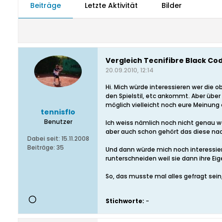
Beiträge
Letzte Aktivität
Bilder
Vergleich Tecnifibre Black Cod
20.09.2010, 12:14
Hi. Mich würde interessieren wer die
den Spielstil, etc ankommt. Aber über
möglich vielleicht noch eure Meinung 
tennisflo
Benutzer
Ich weiss nämlich noch nicht genau wel
aber auch schon gehört das diese nach
Dabei seit:
15.11.2008
Beiträge:
35
Und dann würde mich noch interessier
runterschneiden weil sie dann ihre Eig
So, das musste mal alles gefragt sein
Stichworte:
-