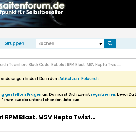
Gruppen
eich Tecnifibre Black Code, Babolat RPM Blast, MSV Hepta Twist...
n Änderungen findest Du in dem
Artikel zum Relaunch
.
ig gestellten Fragen
an. Du musst Dich zuerst
registrieren
, bevor Du 
e Forum aus der untenstehenden Liste aus.
t RPM Blast, MSV Hepta Twist...