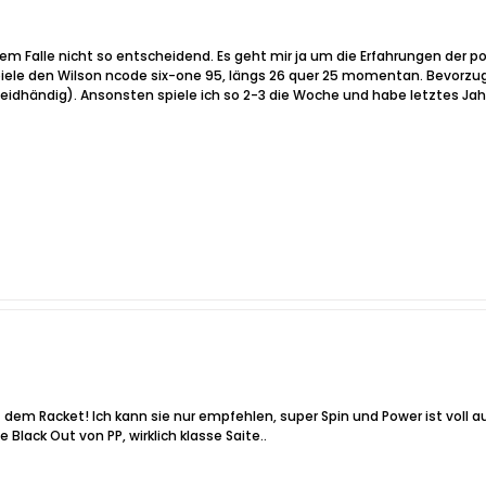
sem Falle nicht so entscheidend. Es geht mir ja um die Erfahrungen der 
piele den Wilson ncode six-one 95, längs 26 quer 25 momentan. Bevorzuge
beidhändig). Ansonsten spiele ich so 2-3 die Woche und habe letztes Jahr
em Racket! Ich kann sie nur empfehlen, super Spin und Power ist voll aus
 Black Out von PP, wirklich klasse Saite..