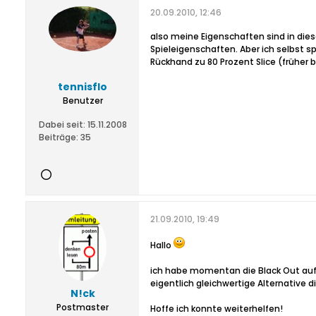
20.09.2010, 12:46
also meine Eigenschaften sind in die
Spieleigenschaften. Aber ich selbst s
Rückhand zu 80 Prozent Slice (früher 
tennisflo
Benutzer
Dabei seit:
15.11.2008
Beiträge:
35
21.09.2010, 19:49
Hallo
ich habe momentan die Black Out auf d
eigentlich gleichwertige Alternative die
N!ck
Postmaster
Hoffe ich konnte weiterhelfen!