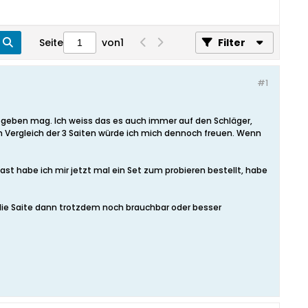
Seite
von
1
Filter
#1
abgeben mag. Ich weiss das es auch immer auf den Schläger,
im Vergleich der 3 Saiten würde ich mich dennoch freuen. Wenn
last habe ich mir jetzt mal ein Set zum probieren bestellt, habe
 die Saite dann trotzdem noch brauchbar oder besser