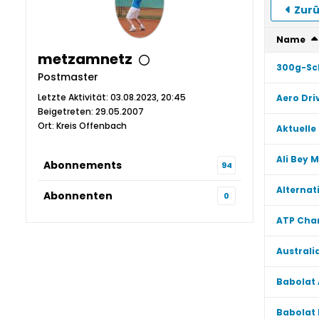
Zurü
Name
metzamnetz
300g-Sch
Postmaster
Letzte Aktivität: 03.08.2023, 20:45
Aero Dri
Beigetreten: 29.05.2007
Ort: Kreis Offenbach
Aktuelle
Ali Bey 
Abonnements
94
Alternat
Abonnenten
0
ATP Cham
Australi
Babolat 
Babolat