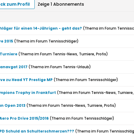
ck zum Profil
Zeige
1
Abonnements
läger für einen 14-Jährigen - geht das?
(Thema im Forum
Tennissc
ve 2015
(Thema im Forum
Tennisschläger
)
 Turniere
(Thema im Forum
Tennis-News, Turniere, Profis
)
Manavgat 2017
(Thema im Forum
Tennis-Urlaub
)
ive zu Head YT Prestige MP
(Thema im Forum
Tennisschläger
)
pions Trophy in Frankfurt
(Thema im Forum
Tennis-News, Turniere, 
an Open 2013
(Thema im Forum
Tennis-News, Turniere, Profis
)
Aero Pro Drive 2015/2016
(Thema im Forum
Tennisschläger
)
 PD Schuld an Schulterschmerzen???
(Thema im Forum
Tennisschläg