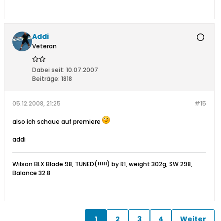
Addi
Veteran
Dabei seit:
10.07.2007
Beiträge:
1818
05.12.2008, 21:25
#15
also ich schaue auf premiere
addi
Wilson BLX Blade 98, TUNED(!!!!!) by R1, weight 302g, SW 298,
Balance 32.8
1
2
3
4
Weiter