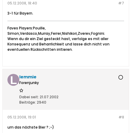
05.12.2008, 18:40
#7
3-1 für Bayern.
Faves Players:Pouille,
Simon,Verdasco,Murray,Ferrer,Nishikori,Zverev,Fognini.
Wenn du dir ein Ziel gesteckt hast, verfolge es mit aller
Konsequenz und Beharrlichkeit und lasse dich nicht von
eventuellen Rückschritten irritieren.
lemmie
Forenjunky
Dabei seit:
21.07.2002
Beiträge:
2940
05.12.2008, 19:01
#8
um das nächste Bier ? ;-)