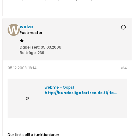
walze
Postmaster
Dabei seit:
05.03.2006
Beiträge:
239
05.12.2008, 18:14
#4
webme - Oops!
http://bundesligaforfree.de.tl/Home.htm?PHPSESSID=d6c88e859c1dbc7cbc08ac7f5f9a36ac
Der Link sollte funktionieren