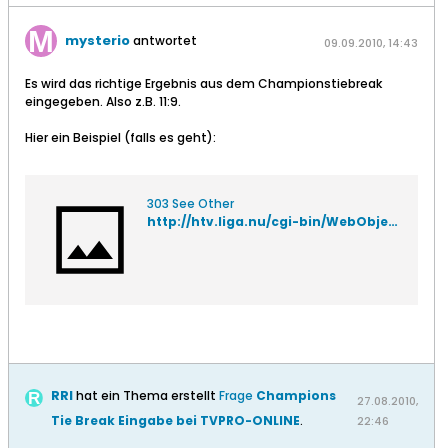
mysterio
antwortet
09.09.2010, 14:43
Es wird das richtige Ergebnis aus dem Championstiebreak
eingegeben. Also z.B. 11:9.
Hier ein Beispiel (falls es geht):
303 See Other
http://htv.liga.nu/cgi-bin/WebObjects/TennisLeagueHTV.woa/wa/meetingReport?meeting=321321&federation=HTV&championship=Landesebene+10
RRI
hat ein Thema erstellt
Frage
Champions
27.08.2010,
Tie Break Eingabe bei TVPRO-ONLINE
.
22:46